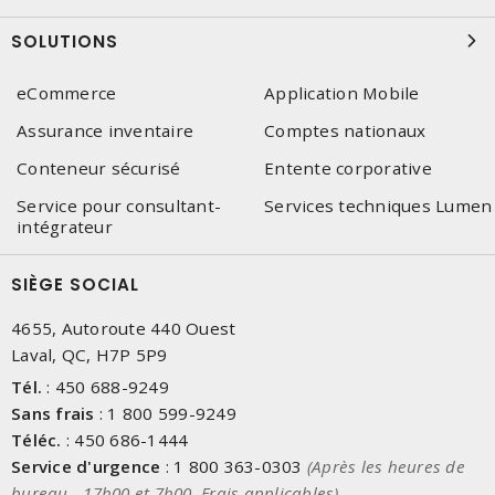
SOLUTIONS
eCommerce
Application Mobile
Assurance inventaire
Comptes nationaux
Conteneur sécurisé
Entente corporative
Service pour consultant-
Services techniques Lumen
intégrateur
SIÈGE SOCIAL
4655, Autoroute 440 Ouest
Laval, QC, H7P 5P9
Tél.
:
450 688-9249
Sans frais
:
1 800 599-9249
Téléc.
:
450 686-1444
Service d'urgence
:
1 800 363-0303
(Après les heures de
bureau - 17h00 et 7h00, Frais applicables)