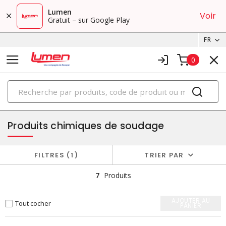
Lumen
Voir
Gratuit – sur Google Play
FR
0
PRODUITS
soudage et brasage
Produits chimiques de soudage
FILTRES
1
TRIER PAR
7
Produits
AJOUTER AU
Tout cocher
PANIER