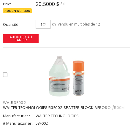
20,5000 $
Prix
/ ch
AUCUN RETOUR
Quantité
ch
vendu en multiples de 12
AJOUTER AU
PANIER
WAL53F002
WALTER TECHNOLOGIES 53F002 SPATTER BLOCK AEROSOL/500ML
Manufacturier :
WALTER TECHNOLOGIES
# Manufacturier :
53F002