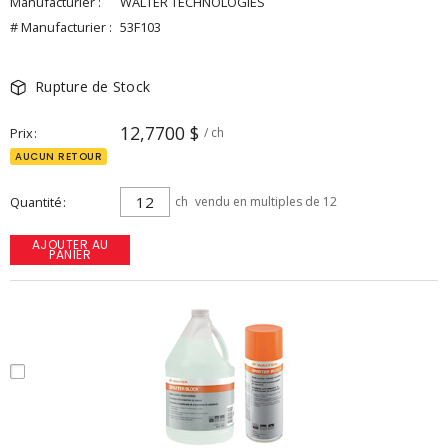
Manufacturier :
WALTER TECHNOLOGIES
# Manufacturier :
53F103
Rupture de Stock
12,7700 $
Prix
/ ch
AUCUN RETOUR
Quantité
ch
vendu en multiples de 12
AJOUTER AU
PANIER