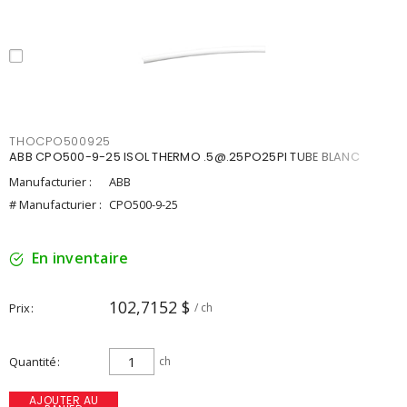
THOCPO500925
ABB CPO500-9-25 ISOL THERMO .5@.25PO25PI TUBE BLANC
Manufacturier :
ABB
# Manufacturier :
CPO500-9-25
En inventaire
102,7152 $
Prix
/ ch
Quantité
ch
AJOUTER AU