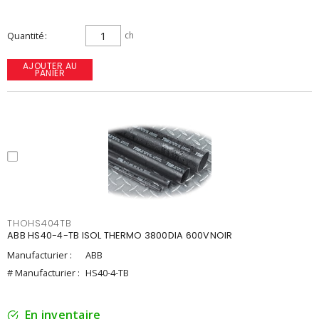
Quantité
ch
AJOUTER AU
PANIER
THOHS404TB
ABB HS40-4-TB ISOL THERMO 3800DIA 600VNOIR
Manufacturier :
ABB
# Manufacturier :
HS40-4-TB
En inventaire