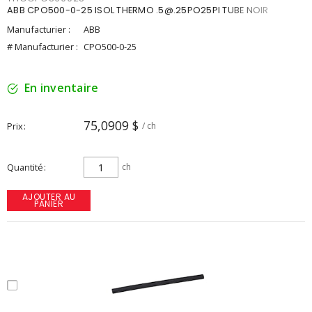
ABB CPO500-0-25 ISOL THERMO .5@.25PO25PI TUBE NOIR
Manufacturier :
ABB
# Manufacturier :
CPO500-0-25
En inventaire
75,0909 $
Prix
/ ch
Quantité
ch
AJOUTER AU
PANIER