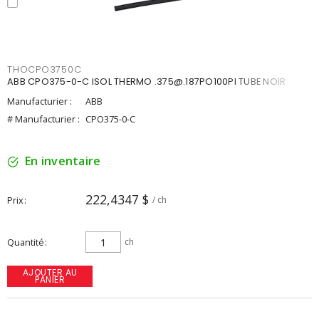
THOCPO3750C
ABB CPO375-0-C ISOL THERMO .375@.187PO100PI TUBE NOIR
Manufacturier :
ABB
# Manufacturier :
CPO375-0-C
En inventaire
222,4347 $
Prix
/ ch
Quantité
ch
AJOUTER AU
PANIER