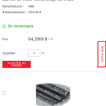
Manufacturier :
ABB
# Manufacturier :
HS4-30-4
En inventaire
64,2069 $
Prix
/ ch
Votre avis
Quantité
ch
AJOUTER AU
PANIER