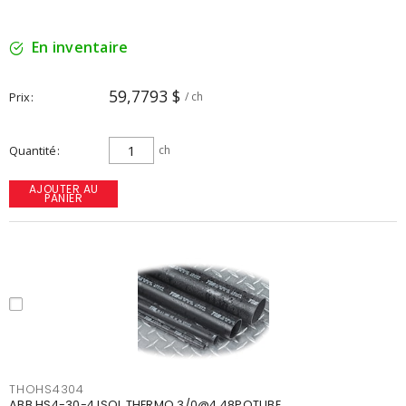
En inventaire
59,7793 $
Prix
/ ch
Quantité
ch
AJOUTER AU
PANIER
THOHS4304
ABB HS4-30-4 ISOL THERMO 3/0@4 48POTUBE