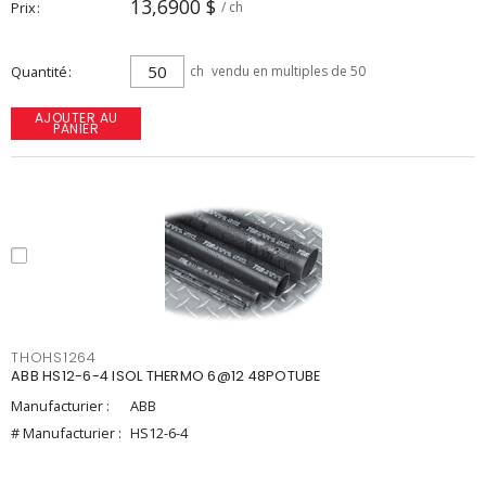
13,6900 $
Prix
/ ch
Quantité
ch
vendu en multiples de 50
AJOUTER AU
PANIER
THOHS1264
ABB HS12-6-4 ISOL THERMO 6@12 48POTUBE
Manufacturier :
ABB
# Manufacturier :
HS12-6-4