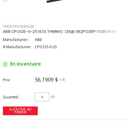
THOCPO125025
ABB CPO125-0-25 ISOL THERMO .125@.062PO25PI TUBE NOIR
Manufacturier :
ABB
# Manufacturier :
CPO125-0-25
En inventaire
56,1909 $
Prix
/ ch
Quantité
ch
AJOUTER AU
PANIER