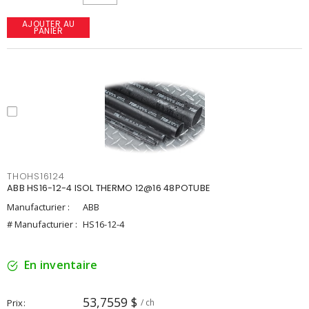
AJOUTER AU
PANIER
THOHS16124
ABB HS16-12-4 ISOL THERMO 12@16 48POTUBE
Manufacturier :
ABB
# Manufacturier :
HS16-12-4
En inventaire
53,7559 $
Prix
/ ch