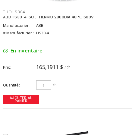
THOHS304
ABB HS30-4 ISOL THERMO 2800DIA 48PO 600V
Manufacturier :
ABB
# Manufacturier :
HS30-4
En inventaire
165,1911 $
Prix
/ ch
Quantité
ch
AJOUTER AU
PANIER