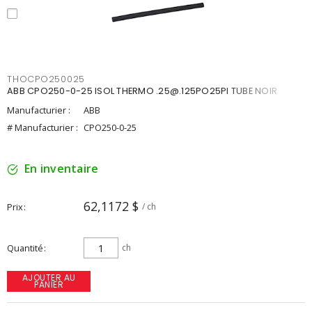
THOCPO250025
ABB CPO250-0-25 ISOL THERMO .25@.125PO25PI TUBE NOIR
Manufacturier :
ABB
# Manufacturier :
CPO250-0-25
En inventaire
62,1172 $
Prix
/ ch
Quantité
ch
AJOUTER AU
PANIER