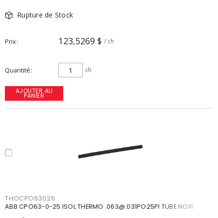
Rupture de Stock
123,5269 $
Prix
/ ch
Quantité
ch
AJOUTER AU
PANIER
THOCPO63025
ABB CPO63-0-25 ISOL THERMO .063@.031PO25PI TUBE NOIR