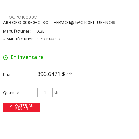
THOCPO10000C
ABB CPO1000-0-C ISOL THERMO 1@.5PO100PI TUBE NOIR
Manufacturier :
ABB
# Manufacturier :
CPO1000-0-C
En inventaire
396,6471 $
Prix
/ ch
Quantité
ch
AJOUTER AU
PANIER