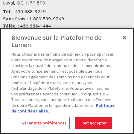
Laval, QC, H7P 5P9
Tél.
:
450 688-9249
Sans frais
:
1 800 599-9249
Téléc.
:
450 686-1444
Service d'urgence
:
1 800 363-0303
(Après les heures de
Bienvenue sur la Plateforme de
bureau - 17h00 et 7h00, Frais applicables)
Lumen
Fait au Canada avec des composants canadiens et importés
Nous utilisons des témoins de connexion pour optimiser
votre expérience de navigation sur notre Plateforme
ainsi que la qualité du contenu et des communications.
INSCRIVEZ-VOUS À L'INFOLETTRE
Avec votre consentement, il est possible que nous
utilisions également des Témoins non essentiels pour
améliorer l’expérience utilisateur et analyser
Obtenez des informations à jour sur les offres de Lumen
l’achalandage de la Plateforme. Vous pouvez modifier
vos préférences avant de continuer. En cliquant sur «
Tout accepter », vous acceptez l’utilisation des Témoins
de notre Plateforme tel que décrit dans notre
Politique
de confidentialité.
Gérer mes préférences
Tout accepter