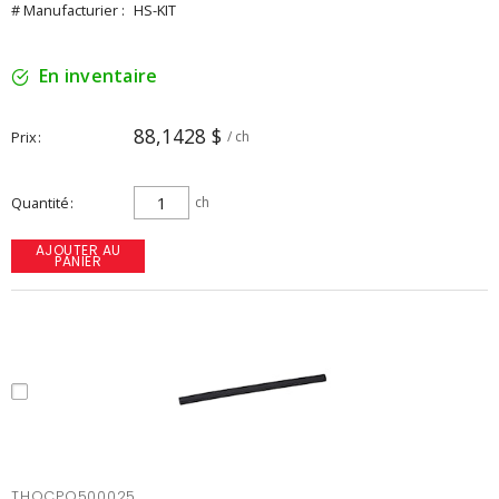
# Manufacturier :
HS-KIT
En inventaire
88,1428 $
Prix
/ ch
Quantité
ch
AJOUTER AU
PANIER
THOCPO500025