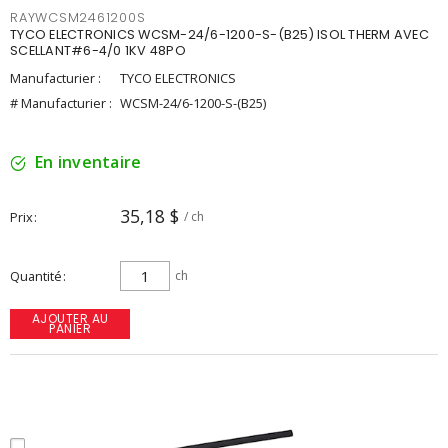
RAYWCSM2461200S
TYCO ELECTRONICS WCSM-24/6-1200-S-(B25) ISOL THERM AVEC
SCELLANT#6-4/0 1KV 48PO
Manufacturier :
TYCO ELECTRONICS
# Manufacturier :
WCSM-24/6-1200-S-(B25)
En inventaire
35,18 $
Prix
/ ch
Quantité
ch
AJOUTER AU
PANIER