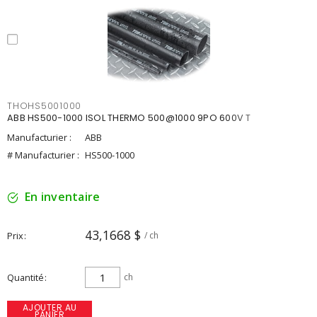
THOHS5001000
ABB HS500-1000 ISOL THERMO 500@1000 9PO 600V T
Manufacturier :
ABB
# Manufacturier :
HS500-1000
En inventaire
43,1668 $
Prix
/ ch
Quantité
ch
AJOUTER AU
PANIER