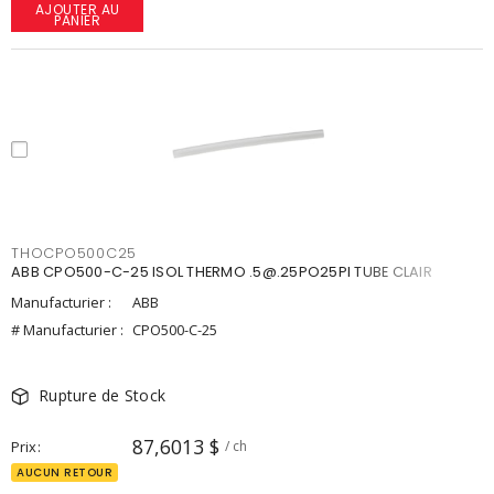
AJOUTER AU
PANIER
THOCPO500C25
ABB CPO500-C-25 ISOL THERMO .5@.25PO25PI TUBE CLAIR
Manufacturier :
ABB
# Manufacturier :
CPO500-C-25
Rupture de Stock
87,6013 $
Prix
/ ch
AUCUN RETOUR