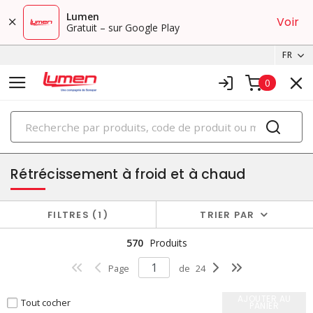
Lumen
Voir
Gratuit – sur Google Play
FR
0
PRODUITS
terminaison de fils et fournitures
Rétrécissement à froid et à chaud
FILTRES
1
TRIER PAR
570
Produits
Page
de
24
AJOUTER AU
Tout cocher
PANIER