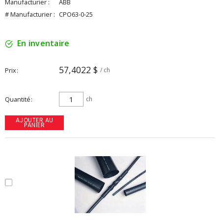
Manufacturier :
ABB
# Manufacturier :
CPO63-0-25
En inventaire
57,4022 $
Prix
/ ch
Quantité
ch
AJOUTER AU
PANIER