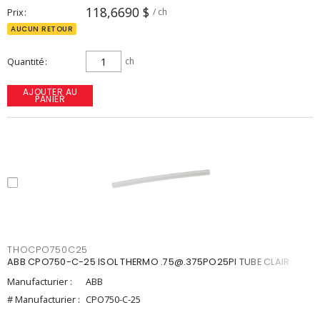
118,6690 $
Prix
/ ch
AUCUN RETOUR
Quantité
ch
AJOUTER AU
PANIER
THOCPO750C25
ABB CPO750-C-25 ISOL THERMO .75@.375PO25PI TUBE CLAIR
Manufacturier :
ABB
# Manufacturier :
CPO750-C-25