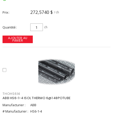
272,5740 $
Prix
/ ch
Quantité
ch
AJOUTER AU
PANIER
THOHS614
ABB HS6-1-4 ISOL THERMO 6@1 48POTUBE
Manufacturier :
ABB
# Manufacturier :
HS6-1-4