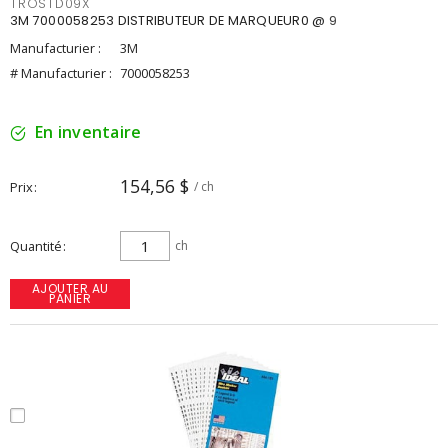
TROSTD09X
3M 7000058253 DISTRIBUTEUR DE MARQUEUR0 @ 9
Manufacturier :
3M
# Manufacturier :
7000058253
En inventaire
154,56 $
Prix
/ ch
Quantité
ch
AJOUTER AU
PANIER