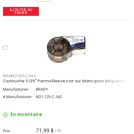
AJOUTER AU
PANIER
BRAM21125C342
Cartouche 0.125" PermaSleeve noir sur blanc pour étiqueteuse
Manufacturier :
BRADY
# Manufacturier :
M21-125-C-342
En inventaire
71,99 $
Prix
/ ch