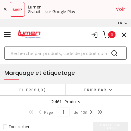
Lumen
Voir
Gratuit – sur Google Play
FR
0
PRODUITS
terminaison de fils et fournitures
Marquage et étiquetage
FILTRES
0
TRIER PAR
2 461
Produits
Page
de
103
AJOUTER AU
Tout cocher
PANIER