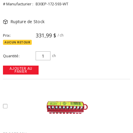
# Manufacturier :
B30EP-172-593-WT
Rupture de Stock
331,99 $
Prix
/ ch
AUCUN RETOUR
Quantité
ch
AJOUTER AU
PANIER