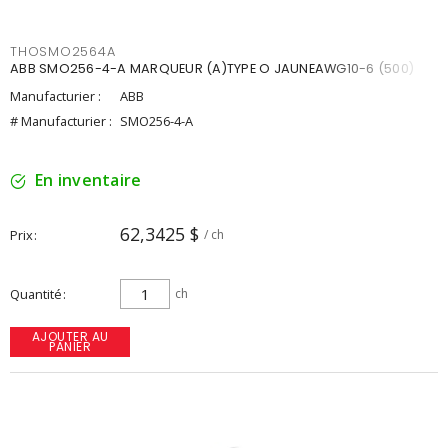
THOSMO2564A
ABB SMO256-4-A MARQUEUR (A)TYPE O JAUNEAWG10-6 (500)
Manufacturier :
ABB
# Manufacturier :
SMO256-4-A
En inventaire
62,3425 $
Prix
/ ch
Quantité
ch
AJOUTER AU
PANIER