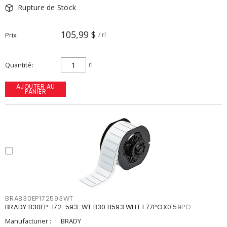
Rupture de Stock
105,99 $
Prix
/ rl
Quantité
rl
AJOUTER AU
PANIER
BRAB30EP172593WT
BRADY B30EP-172-593-WT B30 B593 WHT 1.77POX0.59PO
Manufacturier :
BRADY