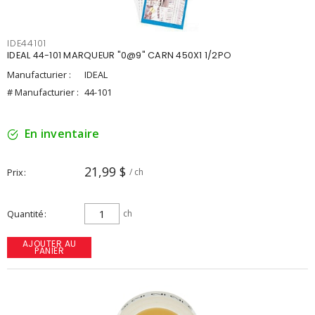
IDE44101
IDEAL 44-101 MARQUEUR "0@9" CARN 450X1 1/2PO
Manufacturier :
IDEAL
# Manufacturier :
44-101
En inventaire
21,99 $
Prix
/ ch
Quantité
ch
AJOUTER AU
PANIER