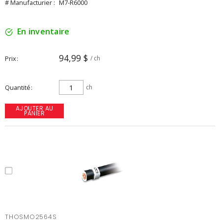
# Manufacturier :
M7-R6000
En inventaire
94,99 $
Prix
/ ch
Quantité
ch
AJOUTER AU
PANIER
THOSMO2564S