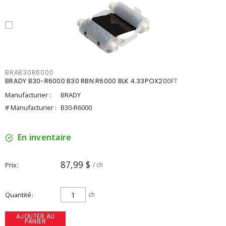
BRAB30R6000
BRADY B30-R6000 B30 RBN R6000 BLK 4.33POX200FT
Manufacturier :
BRADY
# Manufacturier :
B30-R6000
En inventaire
87,99 $
Prix
/ ch
Quantité
ch
AJOUTER AU
PANIER