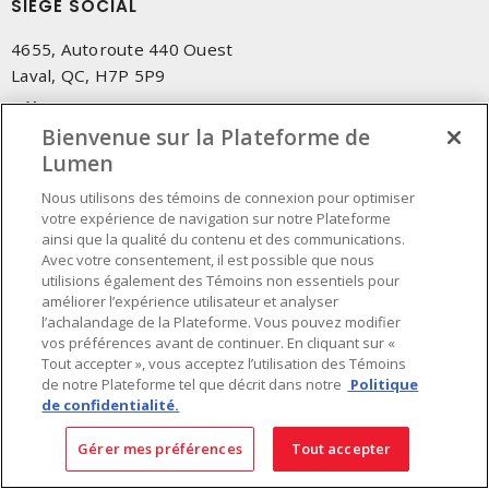
SIÈGE SOCIAL
4655, Autoroute 440 Ouest
Laval, QC, H7P 5P9
Tél.
:
450 688-9249
Sans frais
Bienvenue sur la Plateforme de
:
1 800 599-9249
Téléc.
Lumen
:
450 686-1444
Service d'urgence
:
1 800 363-0303
(Après les heures de
Nous utilisons des témoins de connexion pour optimiser
bureau - 17h00 et 7h00, Frais applicables)
votre expérience de navigation sur notre Plateforme
ainsi que la qualité du contenu et des communications.
Avec votre consentement, il est possible que nous
Fait au Canada avec des composants canadiens et importés
utilisions également des Témoins non essentiels pour
améliorer l’expérience utilisateur et analyser
l’achalandage de la Plateforme. Vous pouvez modifier
INSCRIVEZ-VOUS À L'INFOLETTRE
vos préférences avant de continuer. En cliquant sur «
Tout accepter », vous acceptez l’utilisation des Témoins
Obtenez des informations à jour sur les offres de Lumen
de notre Plateforme tel que décrit dans notre
Politique
de confidentialité.
Gérer mes préférences
Tout accepter