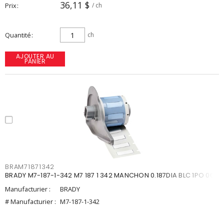
36,11 $
Prix
/ ch
Quantité
ch
AJOUTER AU
PANIER
BRAM71871342
BRADY M7-187-1-342 M7 187 1 342 MANCHON 0.187DIA BLC 1PO 00
Manufacturier :
BRADY
# Manufacturier :
M7-187-1-342