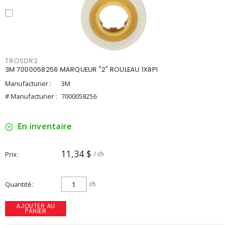
TROSDR2
3M 7000058256 MARQUEUR "2" ROULEAU 1X8PI
Manufacturier :
3M
# Manufacturier :
7000058256
En inventaire
11,34 $
Prix
/ ch
Quantité
ch
AJOUTER AU
PANIER