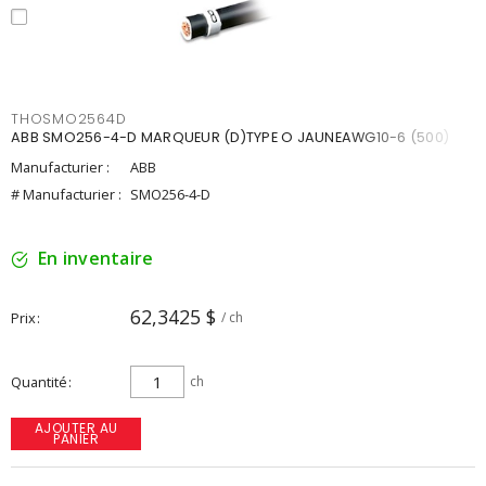
THOSMO2564D
ABB SMO256-4-D MARQUEUR (D)TYPE O JAUNEAWG10-6 (500)
Manufacturier :
ABB
# Manufacturier :
SMO256-4-D
En inventaire
62,3425 $
Prix
/ ch
Quantité
ch
AJOUTER AU
PANIER