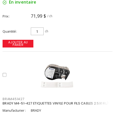
En inventaire
71,99 $
Prix
/ ch
Quantité
ch
AJOUTER AU
PANIER
BRAM451427
BRADY M4-51-427 ETIQUETTES VINYLE POUR FILS CABLES 2.5X1 RL/110
Manufacturier :
BRADY