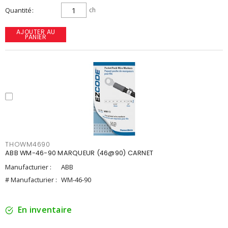
Quantité
ch
AJOUTER AU
PANIER
THOWM4690
ABB WM-46-90 MARQUEUR (46@90) CARNET
Manufacturier :
ABB
# Manufacturier :
WM-46-90
En inventaire