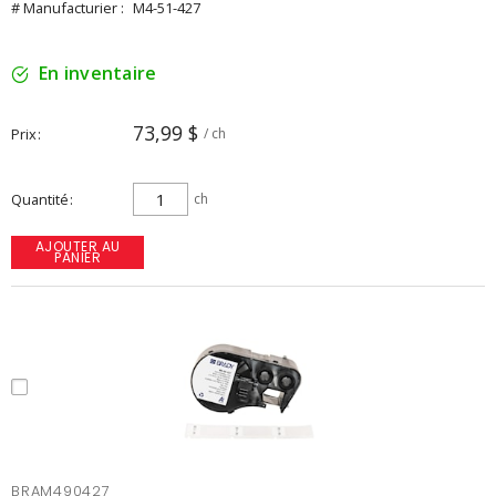
# Manufacturier :
M4-51-427
En inventaire
73,99 $
Prix
/ ch
Quantité
ch
AJOUTER AU
PANIER
BRAM490427