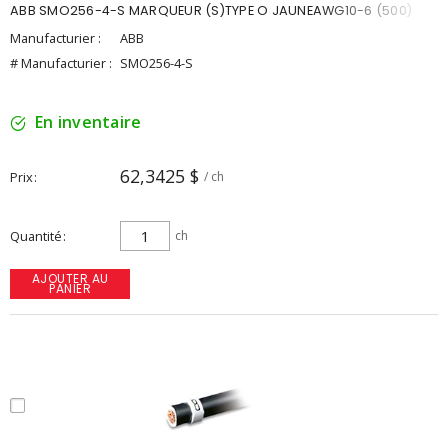
ABB SMO256-4-S MARQUEUR (S)TYPE O JAUNEAWG10-6 (500)
Manufacturier :
ABB
# Manufacturier :
SMO256-4-S
En inventaire
62,3425 $
Prix
/ ch
Quantité
ch
AJOUTER AU
PANIER