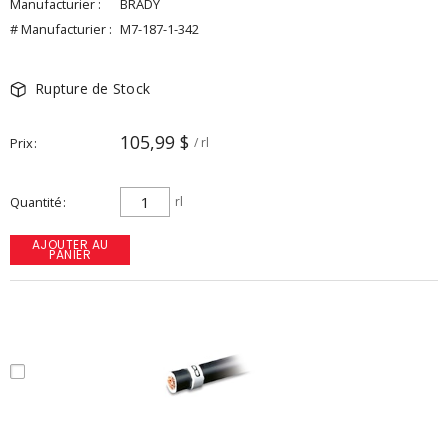
Manufacturier :
BRADY
# Manufacturier :
M7-187-1-342
Rupture de Stock
105,99 $
Prix
/ rl
Quantité
rl
AJOUTER AU
PANIER