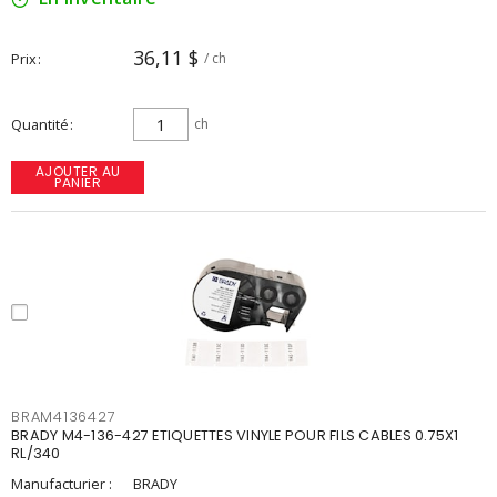
36,11 $
Prix
/ ch
Quantité
ch
AJOUTER AU
PANIER
BRAM4136427
BRADY M4-136-427 ETIQUETTES VINYLE POUR FILS CABLES 0.75X1
RL/340
Manufacturier :
BRADY