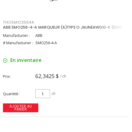
THOSMO2564A
ABB SMO256-4-A MARQUEUR (A)TYPE O JAUNEAWG10-6 (500)
Manufacturier :
ABB
# Manufacturier :
SMO256-4-A
En inventaire
62,3425 $
Prix
/ ch
Quantité
ch
AJOUTER AU
PANIER