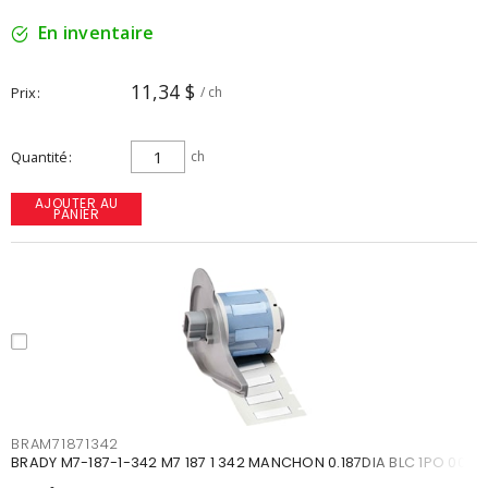
En inventaire
11,34 $
Prix
/ ch
Quantité
ch
AJOUTER AU
PANIER
BRAM71871342
BRADY M7-187-1-342 M7 187 1 342 MANCHON 0.187DIA BLC 1PO 00