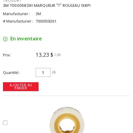
TROSDR7
3M 7000058261 MARQUEUR "7" ROULEAU 1X8PI
Manufacturier :
3M
# Manufacturier :
7000058261
En inventaire
13,23 $
Prix
/ ch
Quantité
ch
AJOUTER AU
PANIER