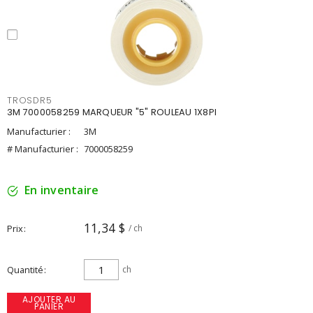
TROSDR5
3M 7000058259 MARQUEUR "5" ROULEAU 1X8PI
Manufacturier :
3M
# Manufacturier :
7000058259
En inventaire
11,34 $
Prix
/ ch
Quantité
ch
AJOUTER AU
PANIER