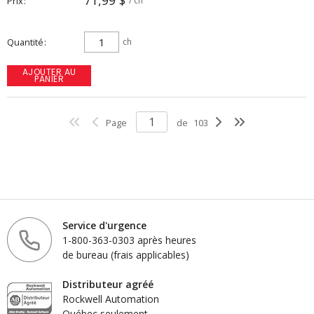
71,99 $
Prix
/ ch
Quantité
ch
AJOUTER AU
PANIER
Page
de
103
Service d'urgence
1-800-363-0303 après heures
de bureau (frais applicables)
Distributeur agréé
Rockwell Automation
Québec seulement