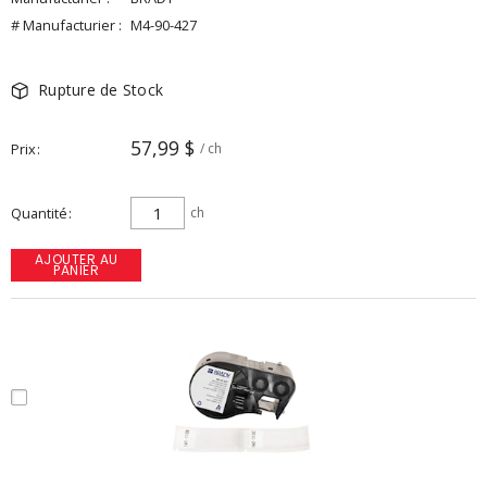
# Manufacturier :
M4-90-427
Rupture de Stock
57,99 $
Prix
/ ch
Quantité
ch
AJOUTER AU
PANIER