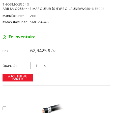
THOSMO2564S
ABB SMO256-4-S MARQUEUR (S)TYPE O JAUNEAWG10-6 (500)
Manufacturier :
ABB
# Manufacturier :
SMO256-4-S
En inventaire
62,3425 $
Prix
/ ch
Quantité
ch
AJOUTER AU
PANIER