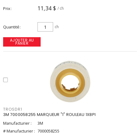
11,34 $
Prix
/ ch
Quantité
ch
AJOUTER AU
PANIER
TROSDR1
3M 7000058255 MARQUEUR "1" ROULEAU 1X8PI
Manufacturier :
3M
# Manufacturier :
7000058255