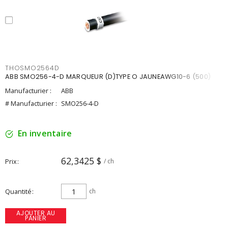
THOSMO2564D
ABB SMO256-4-D MARQUEUR (D)TYPE O JAUNEAWG10-6 (500)
Manufacturier :
ABB
# Manufacturier :
SMO256-4-D
En inventaire
62,3425 $
Prix
/ ch
Quantité
ch
AJOUTER AU
PANIER