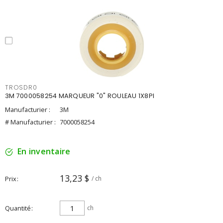
TROSDR0
3M 7000058254 MARQUEUR "0" ROULEAU 1X8PI
Manufacturier :
3M
# Manufacturier :
7000058254
En inventaire
13,23 $
Prix
/ ch
Quantité
ch