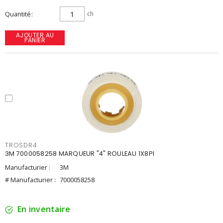
Quantité
ch
AJOUTER AU
PANIER
TROSDR4
3M 7000058258 MARQUEUR "4" ROULEAU 1X8PI
Manufacturier :
3M
# Manufacturier :
7000058258
En inventaire