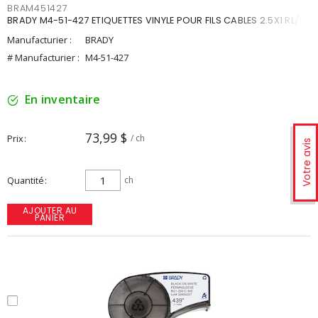
BRAM451427
BRADY M4-51-427 ETIQUETTES VINYLE POUR FILS CABLES 2.5X1 RL/110
Manufacturier :
BRADY
# Manufacturier :
M4-51-427
En inventaire
73,99 $
Prix
/ ch
Votre avis
Quantité
ch
AJOUTER AU
PANIER