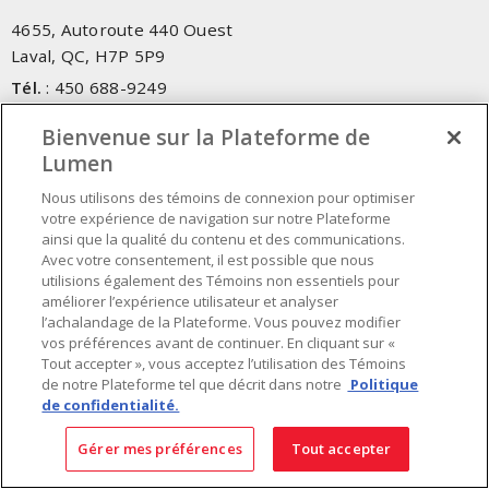
4655, Autoroute 440 Ouest
Laval, QC, H7P 5P9
Tél.
:
450 688-9249
Sans frais
:
1 800 599-9249
Bienvenue sur la Plateforme de
Téléc.
:
450 686-1444
Lumen
Service d'urgence
:
1 800 363-0303
(Après les heures de
bureau - 17h00 et 7h00, Frais applicables)
Nous utilisons des témoins de connexion pour optimiser
votre expérience de navigation sur notre Plateforme
ainsi que la qualité du contenu et des communications.
Fait au Canada avec des composants canadiens et importés
Avec votre consentement, il est possible que nous
utilisions également des Témoins non essentiels pour
améliorer l’expérience utilisateur et analyser
INSCRIVEZ-VOUS À L'INFOLETTRE
l’achalandage de la Plateforme. Vous pouvez modifier
vos préférences avant de continuer. En cliquant sur «
Obtenez des informations à jour sur les offres de Lumen
Tout accepter », vous acceptez l’utilisation des Témoins
de notre Plateforme tel que décrit dans notre
Politique
de confidentialité.
Gérer mes préférences
Tout accepter