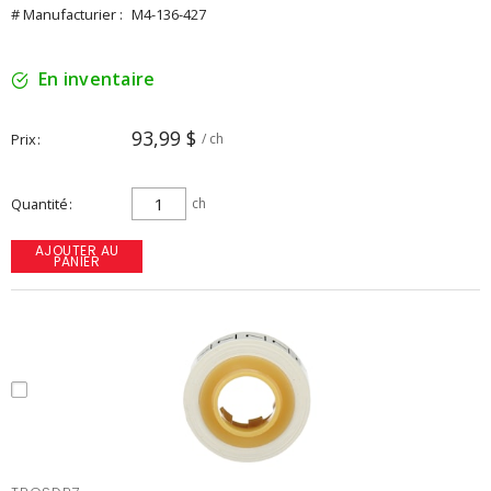
# Manufacturier :
M4-136-427
En inventaire
93,99 $
Prix
/ ch
Quantité
ch
AJOUTER AU
PANIER