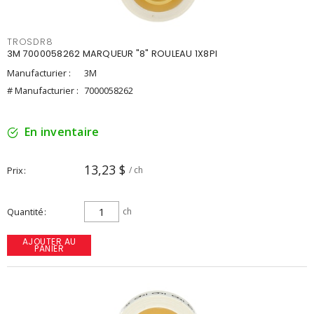
TROSDR8
3M 7000058262 MARQUEUR "8" ROULEAU 1X8PI
Manufacturier :
3M
# Manufacturier :
7000058262
En inventaire
13,23 $
Prix
/ ch
Quantité
ch
AJOUTER AU
PANIER