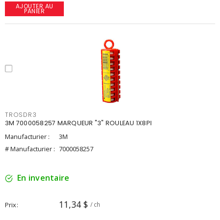
AJOUTER AU
PANIER
TROSDR3
3M 7000058257 MARQUEUR "3" ROULEAU 1X8PI
Manufacturier :
3M
# Manufacturier :
7000058257
En inventaire
11,34 $
Prix
/ ch