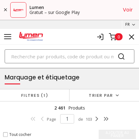
Lumen
Voir
Gratuit – sur Google Play
FR
0
PRODUITS
terminaison de fils et fournitures
Marquage et étiquetage
FILTRES
1
TRIER PAR
2 461
Produits
Page
de
103
AJOUTER AU
Tout cocher
PANIER