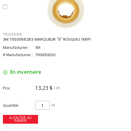
TROSDR9
3M 7000058263 MARQUEUR "9" ROULEAU 1X8PI
Manufacturier :
3M
# Manufacturier :
7000058263
En inventaire
13,23 $
Prix
/ ch
Quantité
ch
AJOUTER AU
PANIER