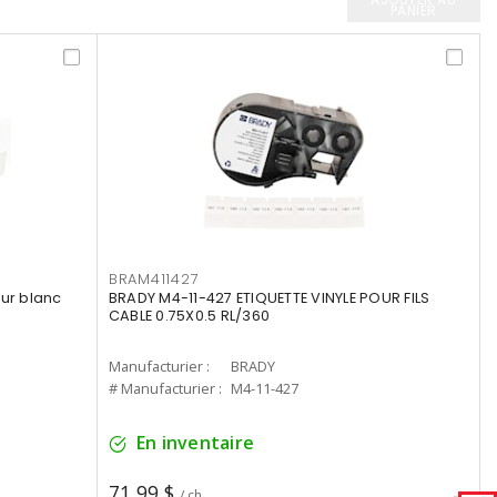
PANIER
BRAM411427
ur blanc
BRADY M4-11-427 ETIQUETTE VINYLE POUR FILS
CABLE 0.75X0.5 RL/360
Manufacturier :
BRADY
# Manufacturier :
M4-11-427
En inventaire
71,99 $
/ ch