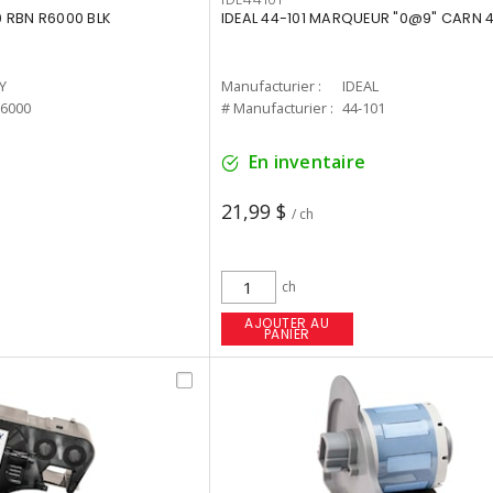
 RBN R6000 BLK
IDEAL 44-101 MARQUEUR "0@9" CARN 4
Y
Manufacturier :
IDEAL
R6000
# Manufacturier :
44-101
En inventaire
21,99 $
/ ch
ch
AJOUTER AU
PANIER