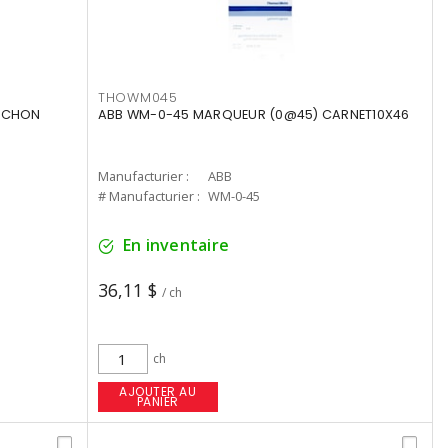
THOWM045
ANCHON
ABB WM-0-45 MARQUEUR (0@45) CARNET10X46
Manufacturier :
ABB
# Manufacturier :
WM-0-45
En inventaire
36,11 $
/ ch
ch
AJOUTER AU
PANIER