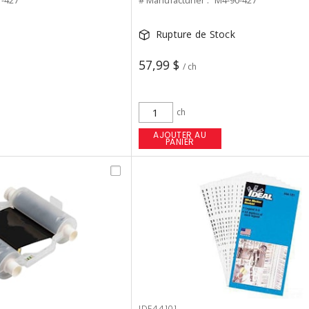
-427
# Manufacturier :
M4-90-427
Rupture de Stock
57,99 $
/ ch
ch
AJOUTER AU
PANIER
IDE44101