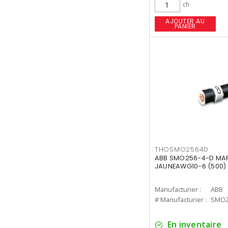
ch
AJOUTER AU
PANIER
THOSMO2564D
ABB SMO256-4-D MAR
JAUNEAWG10-6 (500)
Manufacturier :
ABB
# Manufacturier :
SMO2
En inventaire