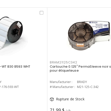
BRAM21125C342
3-WT B30 B593 WHT
Cartouche 0.125" PermaSleeve noir s
pour étiqueteuse
Y
Manufacturier :
BRADY
P-176-593-WT
# Manufacturier :
M21-125-C-342
Rupture de Stock
71,99 $
/ ch