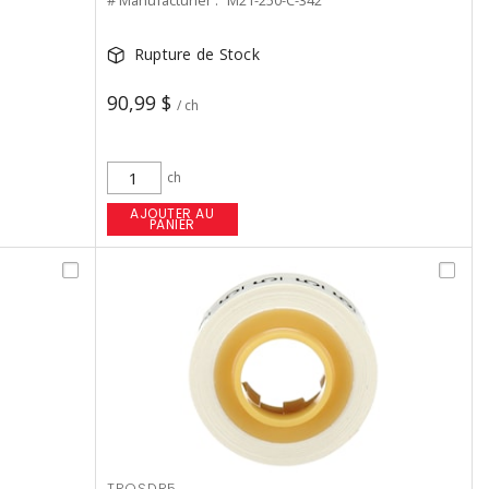
# Manufacturier :
M21-250-C-342
Rupture de Stock
90,99 $
/ ch
ch
AJOUTER AU
PANIER
TROSDR5