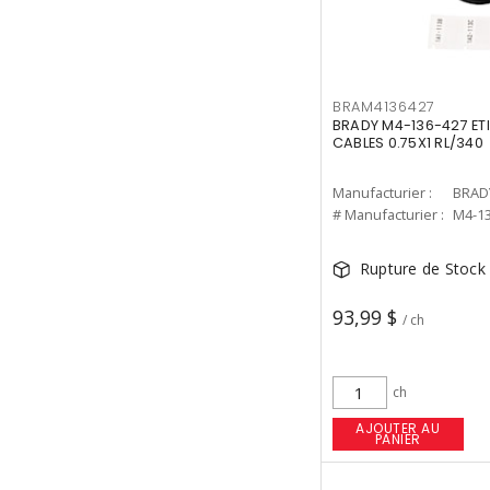
BRAM4136427
BRADY M4-136-427 ETI
CABLES 0.75X1 RL/340
Manufacturier :
BRAD
# Manufacturier :
M4-13
Rupture de Stock
93,99 $
/ ch
ch
AJOUTER AU
PANIER