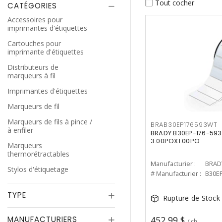
Tout cocher
CATÉGORIES
Accessoires pour
imprimantes d'étiquettes
Cartouches pour
imprimante d'étiquettes
Distributeurs de
marqueurs à fil
Imprimantes d'étiquettes
Marqueurs de fil
Marqueurs de fils à pince /
BRAB30EP176593WT
à enfiler
BRADY B30EP-176-59
3.00POX1.00PO
Marqueurs
thermorétractables
Manufacturier :
BRAD
Stylos d'étiquetage
# Manufacturier :
B30E
TYPE
Rupture de Stock
MANUFACTURIERS
452,99 $
/ ch