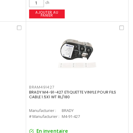
ch
AJOUTER AU
PANIER
BRAM491427
BRADY M4-91-427 ETIQUETTE VINYLE POUR FILS
CABLE 1.5X1 WT RL/180
Manufacturier :
BRADY
# Manufacturier :
M4-91-427
En inventaire