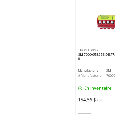
TROSTD09X
3M 7000058253 DIST
9
Manufacturier :
3M
# Manufacturier :
7000
En inventaire
154,56 $
/ ch