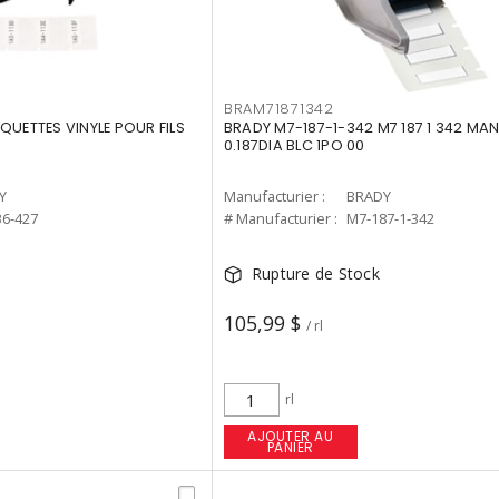
BRAM71871342
QUETTES VINYLE POUR FILS
BRADY M7-187-1-342 M7 187 1 342 M
0.187DIA BLC 1PO 00
Y
Manufacturier :
BRADY
6-427
# Manufacturier :
M7-187-1-342
Rupture de Stock
105,99 $
/ rl
rl
AJOUTER AU
PANIER