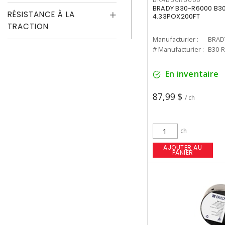
BRADY B30-R6000 B30
RÉSISTANCE À LA
4.33POX200FT
TRACTION
Manufacturier :
BRAD
# Manufacturier :
B30-
En inventaire
87,99 $
/ ch
ch
AJOUTER AU
PANIER