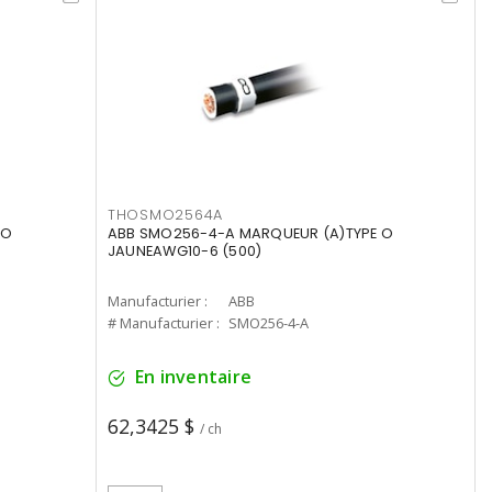
THOSMO2564A
 O
ABB SMO256-4-A MARQUEUR (A)TYPE O
JAUNEAWG10-6 (500)
Manufacturier :
ABB
# Manufacturier :
SMO256-4-A
En inventaire
62,3425 $
/ ch