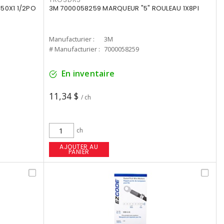
50X1 1/2PO
3M 7000058259 MARQUEUR "5" ROULEAU 1X8PI
Manufacturier :
3M
# Manufacturier :
7000058259
En inventaire
11,34 $
/ ch
ch
AJOUTER AU
PANIER