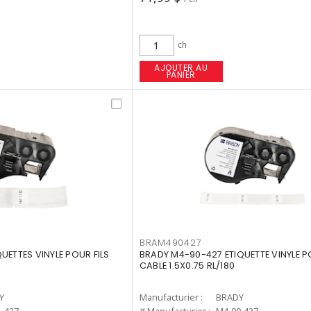
ch
AJOUTER AU
PANIER
BRAM490427
UETTES VINYLE POUR FILS
BRADY M4-90-427 ETIQUETTE VINYLE P
CABLE 1.5X0.75 RL/180
Y
Manufacturier :
BRADY