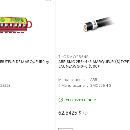
THOSMO2564S
RIBUTEUR DE MARQUEUR0 @
ABB SMO256-4-S MARQUEUR (S)TYPE
JAUNEAWG10-6 (500)
Manufacturier :
ABB
058253
# Manufacturier :
SMO256-4-S
En inventaire
62,3425 $
/ ch