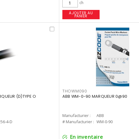
ch
AJOUTER AU
PANIER
THOWM090
QUEUR (D)TYPE O
ABB WM-0-90 MARQUEUR 0@90
Manufacturier :
ABB
56-4-D
# Manufacturier :
WM-0-90
En inventaire