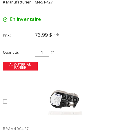
# Manufacturier :
M4-51-427
En inventaire
73,99 $
Prix
/ ch
Quantité
ch
AJOUTER AU
PANIER
BRAM490427