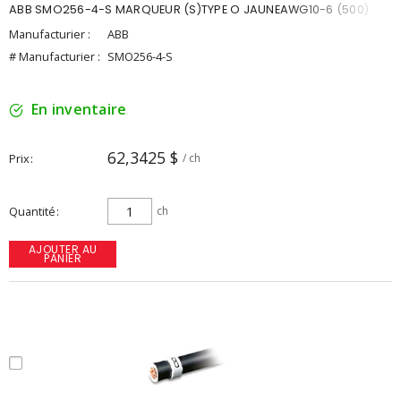
ABB SMO256-4-S MARQUEUR (S)TYPE O JAUNEAWG10-6 (500)
Manufacturier :
ABB
# Manufacturier :
SMO256-4-S
En inventaire
62,3425 $
Prix
/ ch
Quantité
ch
AJOUTER AU
PANIER