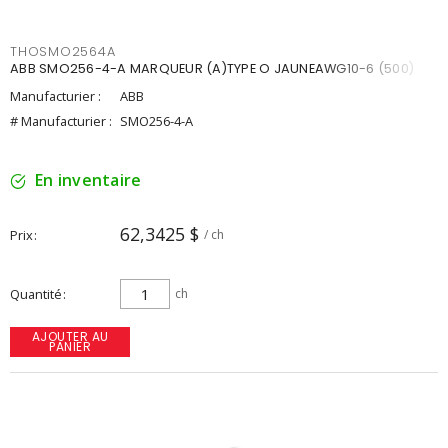
THOSMO2564A
ABB SMO256-4-A MARQUEUR (A)TYPE O JAUNEAWG10-6 (500)
Manufacturier :
ABB
# Manufacturier :
SMO256-4-A
En inventaire
62,3425 $
Prix
/ ch
Quantité
ch
AJOUTER AU
PANIER