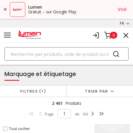
Lumen
Voir
Gratuit – sur Google Play
FR
0
PRODUITS
terminaison de fils et fournitures
Marquage et étiquetage
FILTRES
1
TRIER PAR
2 461
Produits
Page
de
103
AJOUTER AU
Tout cocher
PANIER