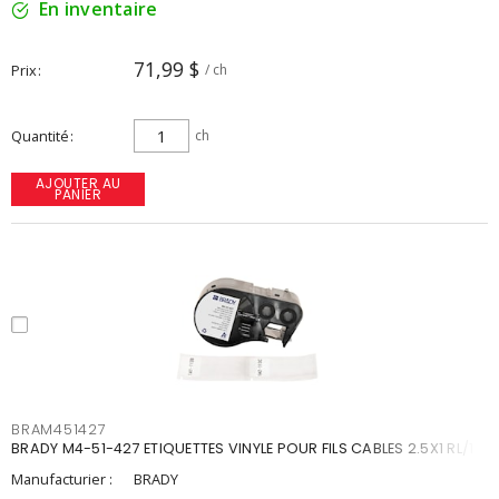
En inventaire
71,99 $
Prix
/ ch
Quantité
ch
AJOUTER AU
PANIER
BRAM451427
BRADY M4-51-427 ETIQUETTES VINYLE POUR FILS CABLES 2.5X1 RL/110
Manufacturier :
BRADY