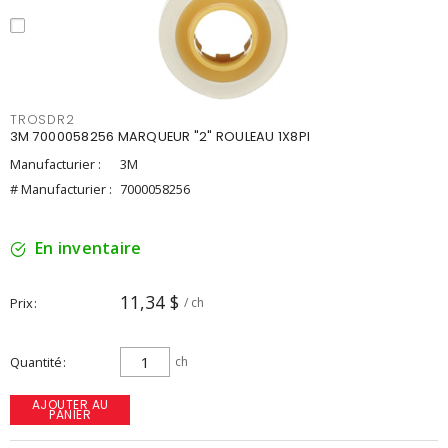
TROSDR2
3M 7000058256 MARQUEUR "2" ROULEAU 1X8PI
Manufacturier :
3M
# Manufacturier :
7000058256
En inventaire
11,34 $
Prix
/ ch
Quantité
ch
AJOUTER AU
PANIER