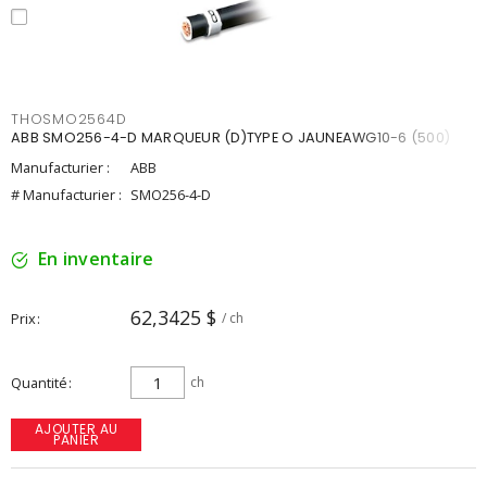
THOSMO2564D
ABB SMO256-4-D MARQUEUR (D)TYPE O JAUNEAWG10-6 (500)
Manufacturier :
ABB
# Manufacturier :
SMO256-4-D
En inventaire
62,3425 $
Prix
/ ch
Quantité
ch
AJOUTER AU
PANIER