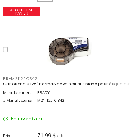
AJOUTER AU
PANIER
BRAM21125C342
Cartouche 0.125" PermaSleeve noir sur blanc pour étiqueteuse
Manufacturier :
BRADY
# Manufacturier :
M21-125-C-342
En inventaire
71,99 $
Prix
/ ch