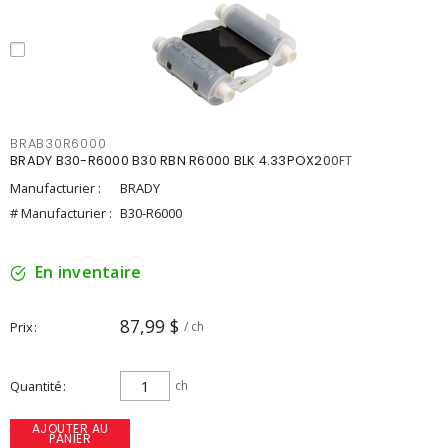
BRAB30R6000
BRADY B30-R6000 B30 RBN R6000 BLK 4.33POX200FT
Manufacturier :
BRADY
# Manufacturier :
B30-R6000
En inventaire
87,99 $
Prix
/ ch
Quantité
ch
AJOUTER AU
PANIER