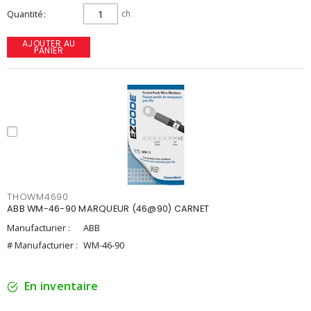
Quantité
ch
AJOUTER AU
PANIER
THOWM4690
ABB WM-46-90 MARQUEUR (46@90) CARNET
Manufacturier :
ABB
# Manufacturier :
WM-46-90
En inventaire