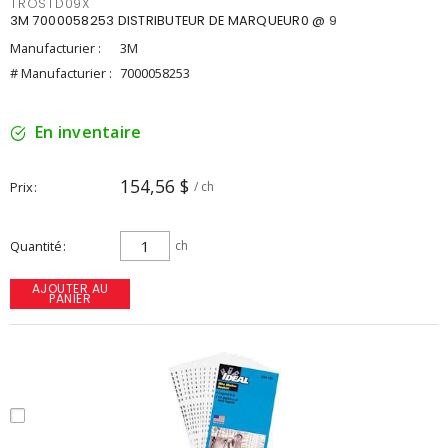
TROSTD09X
3M 7000058253 DISTRIBUTEUR DE MARQUEUR0 @ 9
Manufacturier :
3M
# Manufacturier :
7000058253
En inventaire
154,56 $
Prix
/ ch
Quantité
ch
AJOUTER AU
PANIER