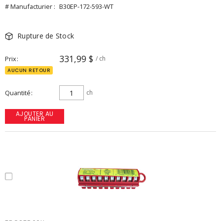
# Manufacturier :
B30EP-172-593-WT
Rupture de Stock
331,99 $
Prix
/ ch
AUCUN RETOUR
Quantité
ch
AJOUTER AU
PANIER