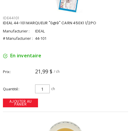
IDE44101
IDEAL 44-101 MARQUEUR "0@9" CARN 450X1 1/2PO
Manufacturier :
IDEAL
# Manufacturier :
44-101
En inventaire
21,99 $
Prix
/ ch
Quantité
ch
AJOUTER AU
PANIER