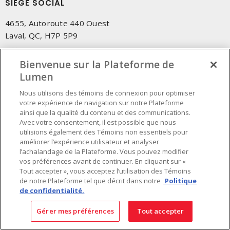
SIÈGE SOCIAL
4655, Autoroute 440 Ouest
Laval, QC, H7P 5P9
Tél.
:
450 688-9249
Sans frais
Bienvenue sur la Plateforme de
:
1 800 599-9249
Téléc.
Lumen
:
450 686-1444
Service d'urgence
:
1 800 363-0303
(Après les heures de
Nous utilisons des témoins de connexion pour optimiser
bureau - 17h00 et 7h00, Frais applicables)
votre expérience de navigation sur notre Plateforme
ainsi que la qualité du contenu et des communications.
Avec votre consentement, il est possible que nous
Fait au Canada avec des composants canadiens et importés
utilisions également des Témoins non essentiels pour
améliorer l’expérience utilisateur et analyser
l’achalandage de la Plateforme. Vous pouvez modifier
INSCRIVEZ-VOUS À L'INFOLETTRE
vos préférences avant de continuer. En cliquant sur «
Tout accepter », vous acceptez l’utilisation des Témoins
Obtenez des informations à jour sur les offres de Lumen
de notre Plateforme tel que décrit dans notre
Politique
de confidentialité.
Gérer mes préférences
Tout accepter