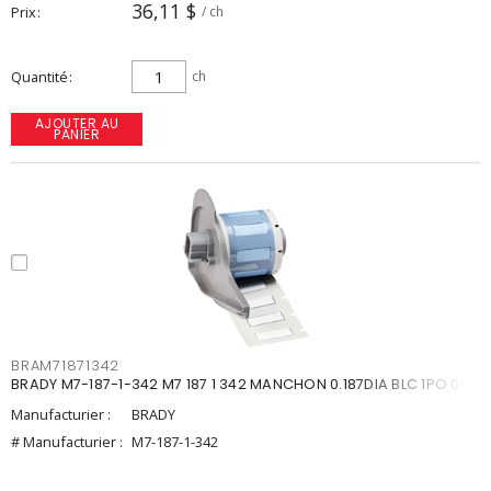
36,11 $
Prix
/ ch
Quantité
ch
AJOUTER AU
PANIER
BRAM71871342
BRADY M7-187-1-342 M7 187 1 342 MANCHON 0.187DIA BLC 1PO 00
Manufacturier :
BRADY
# Manufacturier :
M7-187-1-342