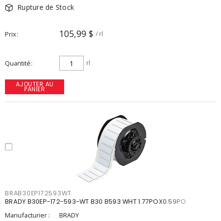
Rupture de Stock
105,99 $
Prix
/ rl
Quantité
rl
AJOUTER AU
PANIER
BRAB30EP172593WT
BRADY B30EP-172-593-WT B30 B593 WHT 1.77POX0.59PO
Manufacturier :
BRADY