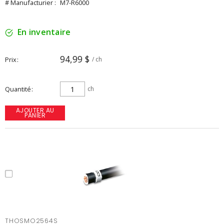
# Manufacturier :
M7-R6000
En inventaire
94,99 $
Prix
/ ch
Quantité
ch
AJOUTER AU
PANIER
THOSMO2564S