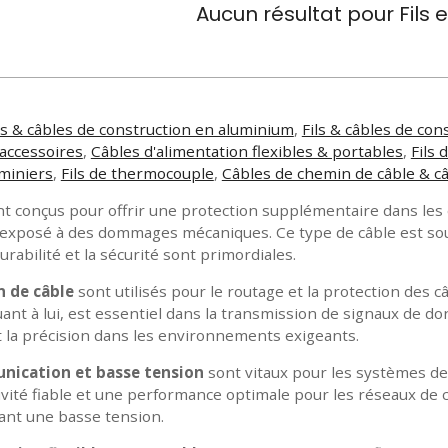
Aucun résultat pour
Fils 
ls & câbles de construction en aluminium
,
Fils & câbles de con
accessoires
,
Câbles d'alimentation flexibles & portables
,
Fils
miniers
,
Fils de thermocouple
,
Câbles de chemin de câble & c
t conçus pour offrir une protection supplémentaire dans les en
 exposé à des dommages mécaniques. Ce type de câble est souve
rabilité et la sécurité sont primordiales.
n de câble
sont utilisés pour le routage et la protection des c
ant à lui, est essentiel dans la transmission de signaux de do
 et la précision dans les environnements exigeants.
nication et basse tension
sont vitaux pour les systèmes de
ivité fiable et une performance optimale pour les réseaux de 
tant une basse tension.