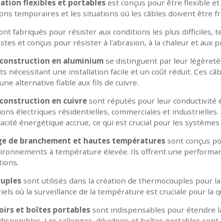
ation flexibles et portables
est conçus pour être flexible et 
tions temporaires et les situations où les câbles doivent être
nt fabriqués pour résister aux conditions les plus difficiles,
stes et conçus pour résister à l'abrasion, à la chaleur et aux 
de construction en aluminium
se distinguent par leur légèreté 
s nécessitant une installation facile et un coût réduit. Ces câ
une alternative fiable aux fils de cuivre.
e construction en cuivre
sont réputés pour leur conductivité él
ions électriques résidentielles, commerciales et industrielles.
acité énergétique accrue, ce qui est crucial pour les système
lage de branchement et hautes températures
sont conçus pou
vironnements à température élevée. Ils offrent une performan
ions.
ouples
sont utilisés dans la création de thermocouples pour l
els où la surveillance de la température est cruciale pour la qu
oirs et boîtes portables
sont indispensables pour étendre la 
isponibles. Les rallonges, dévidoirs et boîtes portables sont 