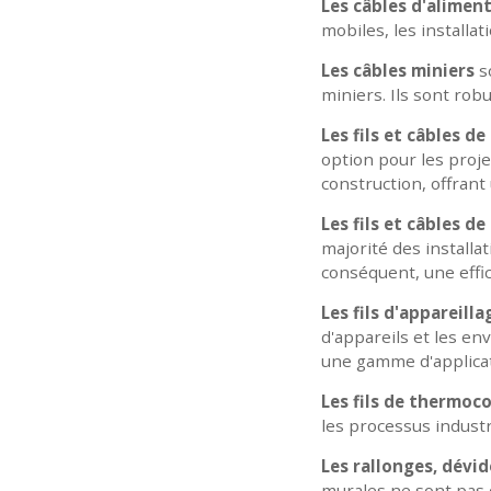
Les câbles d'aliment
mobiles, les installa
Les câbles miniers
so
miniers. Ils sont robu
Les fils et câbles 
option pour les projet
construction, offrant 
Les fils et câbles d
majorité des installat
conséquent, une effic
Les fils d'appareil
d'appareils et les en
une gamme d'applicat
Les fils de thermoc
les processus industri
Les rallonges, dévid
murales ne sont pas d