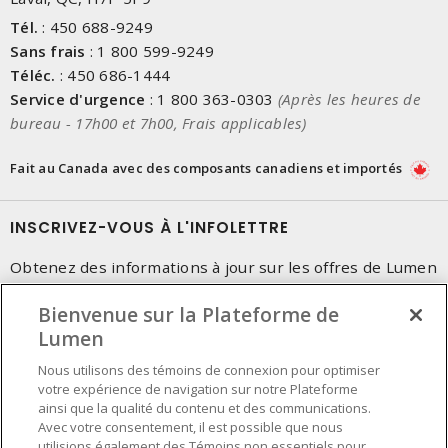
essentiels dans les processus industriels où la surveillance de la
Tél.
:
450 688-9249
température est cruciale pour la qualité et la sécurité.
Sans frais
:
1 800 599-9249
Les rallonges, dévidoirs et boîtes portables
sont
Téléc.
:
450 686-1444
indispensables pour étendre la portée des câbles et fournir de
Service d'urgence
:
1 800 363-0303
(Après les heures de
l'énergie là où les prises murales ne sont pas disponibles. Les
bureau - 17h00 et 7h00, Frais applicables)
rallonges, dévidoirs et boîtes portables sont idéals pour les
chantiers, les ateliers et les événements en plein air, offrant une
Fait au Canada avec des composants canadiens et importés
flexibilité et une accessibilité maximales.
INSCRIVEZ-VOUS À L'INFOLETTRE
Obtenez des informations à jour sur les offres de Lumen
Bienvenue sur la Plateforme de
Lumen
Nous utilisons des témoins de connexion pour optimiser
votre expérience de navigation sur notre Plateforme
ainsi que la qualité du contenu et des communications.
Avec votre consentement, il est possible que nous
utilisions également des Témoins non essentiels pour