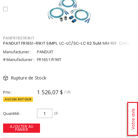
PANFR16S1R1KIT
PANDUIT FR16S1-R1KIT SIMPL. LC-LC/SC-LC 62.5uM MM REF. CABLE
Manufacturier :
PANDUIT
# Manufacturier :
FR16S1-R1KIT
Rupture de Stock
1 526,07 $
Prix
/ ch
AUCUN RETOUR
Votre avis
Quantité
ch
AJOUTER AU
PANIER