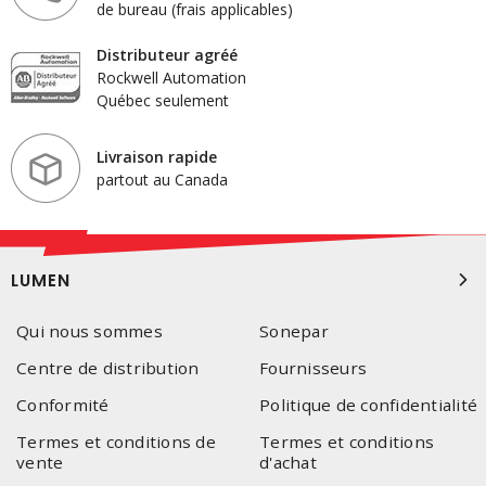
mécaniques. Ce type de câble est souvent utilisé dans les
de bureau (frais applicables)
constructions industrielles et commerciales, où la durabilité et la
sécurité sont primordiales.
Distributeur agréé
Rockwell Automation
Les câbles de chemin de câble
sont utilisés pour le routage et
Québec seulement
la protection des câbles dans les chemins de câbles. Les câbles
d'instrumentation, quant à lui, est essentiel dans la transmission
Livraison rapide
de signaux de données ou de contrôle dans des installations
partout au Canada
industrielles, assurant la fiabilité et la précision dans les
environnements exigeants.
Les câbles de communication et basse tension
sont vitaux
pour les systèmes de télécommunication et de transmission de
LUMEN
données. Il garantit une connectivité fiable et une performance
optimale pour les réseaux de communication, les systèmes de
Qui nous sommes
Sonepar
sécurité et autres applications nécessitant une basse tension.
Centre de distribution
Fournisseurs
Les câbles d'alimentation flexibles et portables
est conçus
pour être flexible et facile à déplacer. Ils sont parfaits pour les
Conformité
Politique de confidentialité
équipements mobiles, les installations temporaires et les
Termes et conditions de
Termes et conditions
situations où les câbles doivent être fréquemment déplacés ou
vente
d'achat
modifiés.