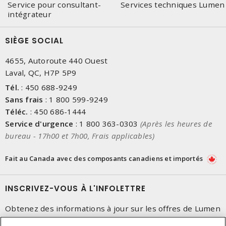
Service pour consultant-
Services techniques Lumen
compris les branchements d'appareils et les environnements à
intégrateur
température élevée. Ils offrent une performance fiable dans des
conditions spécifiques et sont adaptés à une gamme
d'applications.
SIÈGE SOCIAL
Les fils de thermocouples
sont utilisés dans la création de
4655, Autoroute 440 Ouest
thermocouples pour la mesure précise des températures. Ils sont
Laval, QC, H7P 5P9
essentiels dans les processus industriels où la surveillance de la
Tél.
:
450 688-9249
température est cruciale pour la qualité et la sécurité.
Sans frais
:
1 800 599-9249
Les rallonges, dévidoirs et boîtes portables
sont
Téléc.
:
450 686-1444
indispensables pour étendre la portée des câbles et fournir de
Service d'urgence
:
1 800 363-0303
(Après les heures de
l'énergie là où les prises murales ne sont pas disponibles. Les
bureau - 17h00 et 7h00, Frais applicables)
rallonges, dévidoirs et boîtes portables sont idéals pour les
chantiers, les ateliers et les événements en plein air, offrant une
Fait au Canada avec des composants canadiens et importés
flexibilité et une accessibilité maximales.
INSCRIVEZ-VOUS À L'INFOLETTRE
Obtenez des informations à jour sur les offres de Lumen