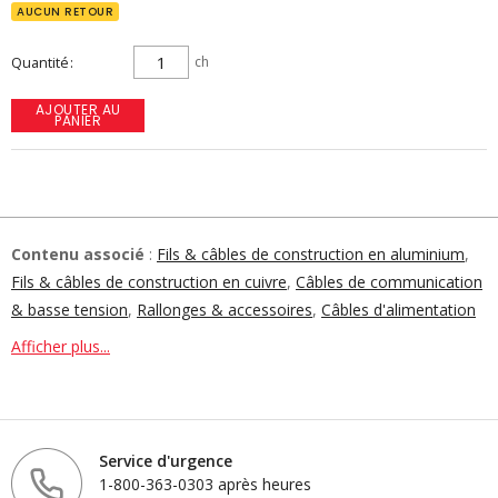
AUCUN RETOUR
Quantité
ch
AJOUTER AU
PANIER
Contenu associé
:
Fils & câbles de construction en aluminium
,
Fils & câbles de construction en cuivre
,
Câbles de communication
& basse tension
,
Rallonges & accessoires
,
Câbles d'alimentation
flexibles & portables
,
Fils d'appareillage de branchement & haute
Afficher plus...
température
,
Câbles armé
,
Câbles miniers
,
Fils de thermocouple
,
Câbles de chemin de câble & câbles d'instrumentation
Les câbles armés
sont conçus pour offrir une protection
supplémentaire dans les environnements difficiles. Il est idéal pour
Service d'urgence
les installations où le câble peut être exposé à des dommages
1-800-363-0303 après heures