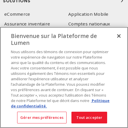
SOLUTIONS
eCommerce
Application Mobile
Assurance inventaire
Comptes nationaux
Conteneur sécurisé
Entente corporative
Bienvenue sur la Plateforme de
Lumen
Service pour consultant-
Services techniques Lumen
intégrateur
Nous utilisons des témoins de connexion pour optimiser
votre expérience de navigation sur notre Plateforme
ainsi que la qualité du contenu et des communications.
SIÈGE SOCIAL
Avec votre consentement, il est possible que nous
utilisions également des Témoins non essentiels pour
4655, Autoroute 440 Ouest
améliorer l’expérience utilisateur et analyser
Laval, QC, H7P 5P9
l’achalandage de la Plateforme. Vous pouvez modifier
Tél.
:
vos préférences avant de continuer. En cliquant sur «
450 688-9249
Tout accepter », vous acceptez l’utilisation des Témoins
Sans frais
:
1 800 599-9249
de notre Plateforme tel que décrit dans notre
Politique
Téléc.
:
450 686-1444
de confidentialité.
Service d'urgence
:
1 800 363-0303
(Après les heures de
bureau - 17h00 et 7h00, Frais applicables)
Gérer mes préférences
Tout accepter