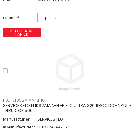
Quantité
ch
AJOUTER AU
PANIER
FLOFL1DS2A1AAFLP18
SERVICES FLO FL1DS2A1AA-FL-P FLO ULTRA 320 BRCC DC-INPULL-
THRU CCS 500
Manufacturier :
SERVICES FLO
# Manufacturier :
FL1DS2A1AA-FL-P