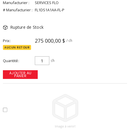
Manufacturier :
SERVICES FLO
# Manufacturier :
FL1DS1A1AA-FL-P
Rupture de Stock
275 000,00 $
Prix
/ ch
AUCUN RETOUR
Quantité
ch
AJOUTER AU
PANIER