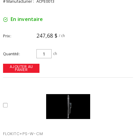
# Manufacturier :
ACPE0013
En inventaire
247,68 $
Prix
/ ch
Quantité
ch
AJOUTER AU
PANIER
FLOKITC+PS-W-CM