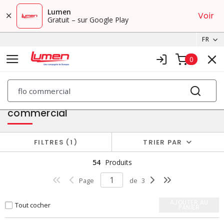
Lumen
Voir
Gratuit – sur Google Play
FR
0
PRODUITS
Résultats de recherche pour
flo
commercial
FILTRES
1
TRIER PAR
54
Produits
Page
de
3
AJOUTER AU
Tout cocher
PANIER