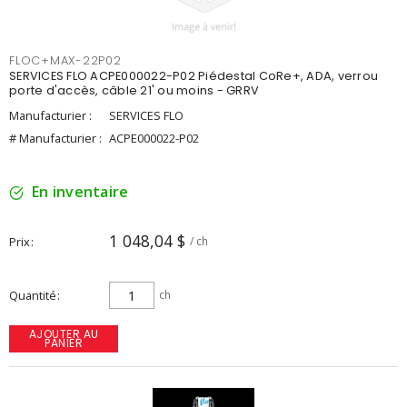
FLOC+MAX-22P02
SERVICES FLO ACPE000022-P02 Piédestal CoRe+, ADA, verrou
porte d'accès, câble 21' ou moins - GRRV
Manufacturier :
SERVICES FLO
# Manufacturier :
ACPE000022-P02
En inventaire
1 048,04 $
Prix
/ ch
Quantité
ch
AJOUTER AU
PANIER