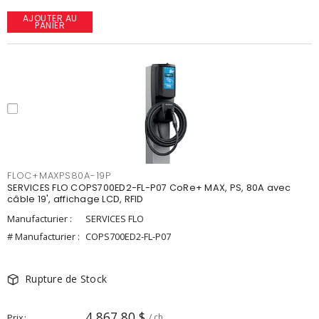
AJOUTER AU
PANIER
FLOC+MAXPS80A-19P
SERVICES FLO COPS700ED2-FL-P07 CoRe+ MAX, PS, 80A avec
câble 19', affichage LCD, RFID
Manufacturier :
SERVICES FLO
# Manufacturier :
COPS700ED2-FL-P07
Rupture de Stock
4 867,80 $
Prix
/ ch