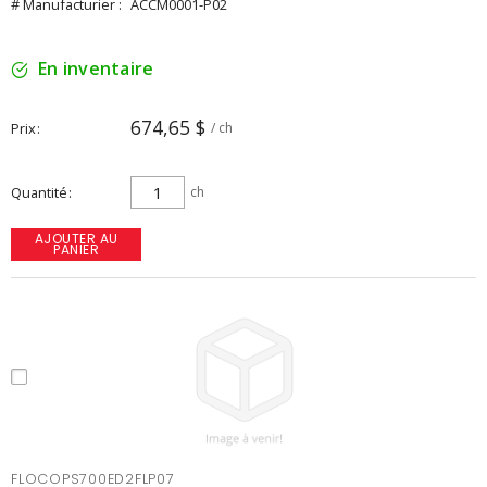
# Manufacturier :
ACCM0001-P02
En inventaire
674,65 $
Prix
/ ch
Quantité
ch
AJOUTER AU
PANIER
FLOCOPS700ED2FLP07