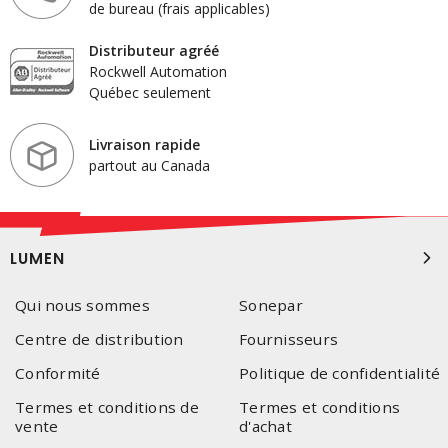
électroniques. Ils sont idéaux pour les applications industrielles et
de bureau (frais applicables)
commerciales, offrant une sécurité accrue et une organisation
optimale des composants et appareils.
Distributeur agréé
Rockwell Automation
La quincaillerie pour boîtes et accessoires
comprend tout le
Québec seulement
nécessaire pour monter, sécuriser et maintenir les boîtes et
cabinets. Cela inclut des éléments tels que des vis, des charnières,
Livraison rapide
des serrures, assurant ainsi la fonctionnalité et la sécurité des
partout au Canada
installations.
LUMEN
Qui nous sommes
Sonepar
Centre de distribution
Fournisseurs
Conformité
Politique de confidentialité
Termes et conditions de
Termes et conditions
vente
d'achat