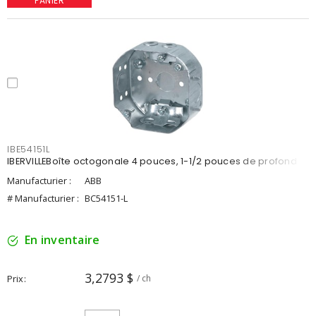
PANIER
IBE54151L
IBERVILLEBoîte octogonale 4 pouces, 1-1/2 pouces de profond
Manufacturier :
ABB
# Manufacturier :
BC54151-L
En inventaire
3,2793 $
Prix
/ ch