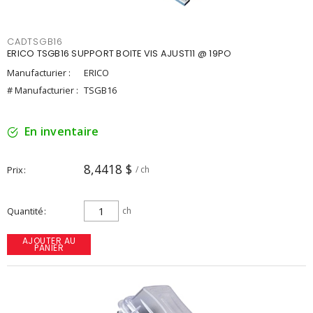
CADTSGB16
ERICO TSGB16 SUPPORT BOITE VIS AJUST11 @ 19PO
Manufacturier :
ERICO
# Manufacturier :
TSGB16
En inventaire
8,4418 $
Prix
/ ch
Quantité
ch
AJOUTER AU
PANIER