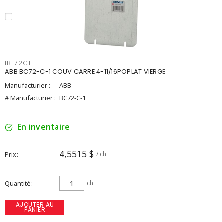
IBE72C1
ABB BC72-C-1 COUV CARRE 4-11/16POPLAT VIERGE
Manufacturier :
ABB
# Manufacturier :
BC72-C-1
En inventaire
4,5515 $
Prix
/ ch
Quantité
ch
AJOUTER AU
PANIER