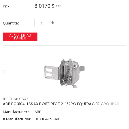
8,0170 $
Prix
/ ch
Quantité
ch
AJOUTER AU
PANIER
IBE3104LSSAX
ABB BC3104-LSSAX BOITE RECT 2-1/2PO EQUERACIER GROUPABLE
Manufacturier :
ABB
# Manufacturier :
BC3104-LSSAX