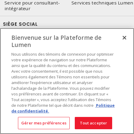
Service pour consultant-
Services techniques Lumen
intégrateur
SIÈGE SOCIAL
4655, Autoroute 440 Ouest
Bienvenue sur la Plateforme de
Laval, QC, H7P 5P9
Lumen
Tél.
:
450 688-9249
Nous utilisons des témoins de connexion pour optimiser
Sans frais
:
1 800 599-9249
votre expérience de navigation sur notre Plateforme
ainsi que la qualité du contenu et des communications.
Téléc.
:
450 686-1444
Avec votre consentement, il est possible que nous
Service d'urgence
:
1 800 363-0303
(Après les heures de
utilisions également des Témoins non essentiels pour
bureau - 17h00 et 7h00, Frais applicables)
améliorer l’expérience utilisateur et analyser
l’achalandage de la Plateforme. Vous pouvez modifier
Fait au Canada avec des composants canadiens et importés
vos préférences avant de continuer. En cliquant sur «
Tout accepter », vous acceptez l’utilisation des Témoins
de notre Plateforme tel que décrit dans notre
Politique
de confidentialité.
INSCRIVEZ-VOUS À L'INFOLETTRE
Gérer mes préférences
Tout accepter
Obtenez des informations à jour sur les offres de Lumen