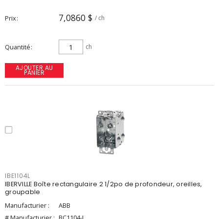
7,0860 $
Prix
/ ch
Quantité
ch
AJOUTER AU
PANIER
IBE1104L
IBERVILLE Boîte rectangulaire 2 1/2po de profondeur, oreilles,
groupable
Manufacturier :
ABB
# Manufacturier :
BC1104-L