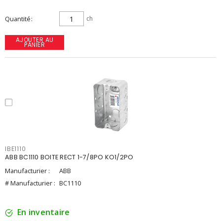
Quantité
ch
AJOUTER AU
PANIER
IBE1110
ABB BC1110 BOITE RECT 1-7/8PO KO1/2PO
Manufacturier :
ABB
# Manufacturier :
BC1110
En inventaire