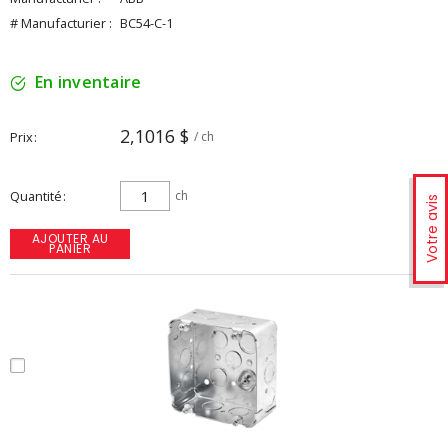
# Manufacturier :
BC54-C-1
En inventaire
2,1016 $
Prix
/ ch
Quantité
ch
Votre avis
AJOUTER AU
PANIER