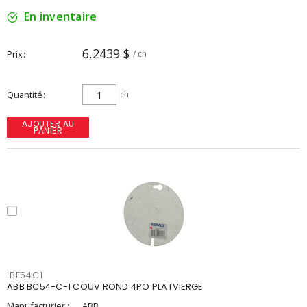
En inventaire
6,2439 $
Prix
/ ch
Quantité
ch
AJOUTER AU
PANIER
IBE54C1
ABB BC54-C-1 COUV ROND 4PO PLATVIERGE
Manufacturier :
ABB