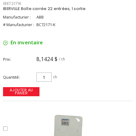
IBE72171K
IBERVILLE Boîte carrée 22 entrées, 1 sortie
Manufacturier :
ABB
# Manufacturier :
BC72171-K
En inventaire
8,1424 $
Prix
/ ch
Quantité
ch
AJOUTER AU
PANIER