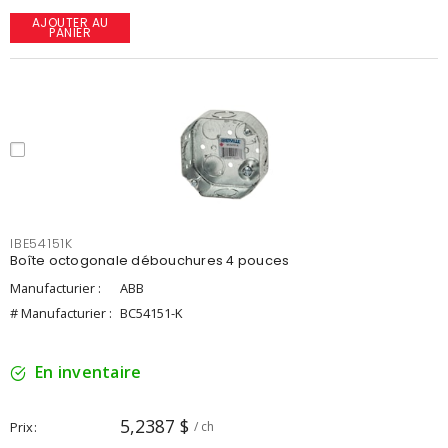
AJOUTER AU
PANIER
IBE54151K
Boîte octogonale débouchures 4 pouces
Manufacturier :
ABB
# Manufacturier :
BC54151-K
En inventaire
5,2387 $
Prix
/ ch