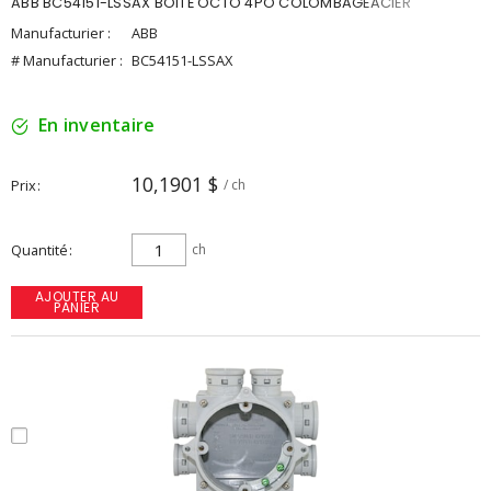
ABB BC54151-LSSAX BOITE OCTO 4PO COLOMBAGEACIER
Manufacturier :
ABB
# Manufacturier :
BC54151-LSSAX
En inventaire
10,1901 $
Prix
/ ch
Quantité
ch
AJOUTER AU
PANIER