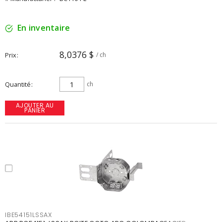
En inventaire
8,0376 $
Prix
/ ch
Quantité
ch
AJOUTER AU
PANIER
IBE54151LSSAX