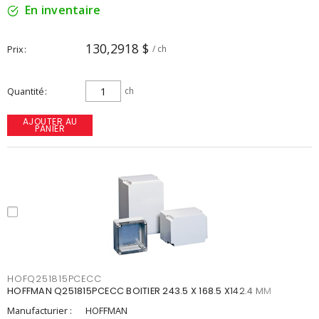
En inventaire
130,2918 $
Prix
/ ch
Quantité
ch
AJOUTER AU
PANIER
HOFQ251815PCECC
HOFFMAN Q251815PCECC BOITIER 243.5 X 168.5 X142.4 MM
Manufacturier :
HOFFMAN