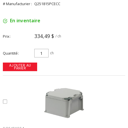
# Manufacturier :
Q251815PCECC
En inventaire
334,49 $
Prix
/ ch
Quantité
ch
AJOUTER AU
PANIER