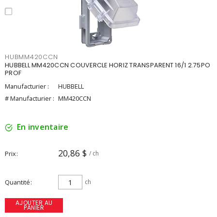
HUBMM420CCN
HUBBELL MM420CCN COUVERCLE HORIZ TRANSPARENT 16/1 2.75PO
PROF
Manufacturier :
HUBBELL
# Manufacturier :
MM420CCN
En inventaire
20,86 $
Prix
/ ch
Quantité
ch
AJOUTER AU
PANIER