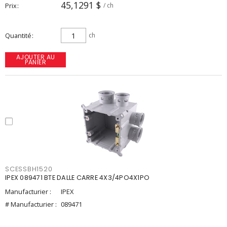
45,1291 $
Prix
/ ch
Quantité
ch
AJOUTER AU
PANIER
SCESSBH1520
IPEX 089471 BTE DALLE CARRE 4X3/4PO4X1PO
Manufacturier :
IPEX
# Manufacturier :
089471