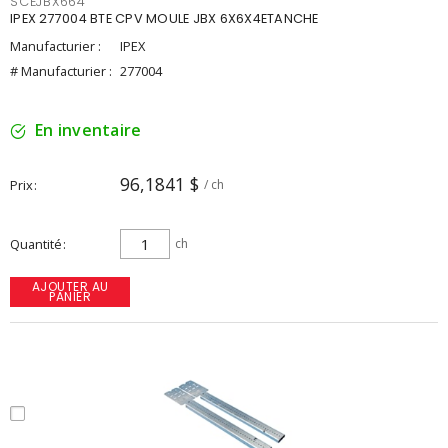
SCEJBX664
IPEX 277004 BTE CPV MOULE JBX 6X6X4ETANCHE
Manufacturier :
IPEX
# Manufacturier :
277004
En inventaire
96,1841 $
Prix
/ ch
Quantité
ch
AJOUTER AU
PANIER