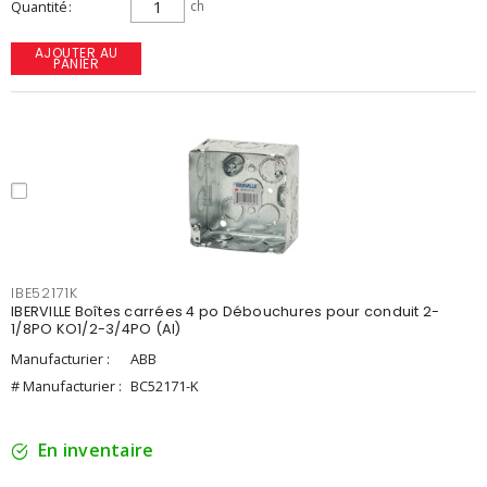
Quantité
ch
AJOUTER AU
PANIER
IBE52171K
IBERVILLE Boîtes carrées 4 po Débouchures pour conduit 2-
1/8PO KO1/2-3/4PO (AI)
Manufacturier :
ABB
# Manufacturier :
BC52171-K
En inventaire