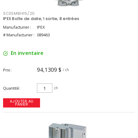
SCESMBH15/20
IPEX Boîte de dalle, 1 sortie, 8 entrées
Manufacturier :
IPEX
# Manufacturier :
089463
En inventaire
94,1309 $
Prix
/ ch
Quantité
ch
AJOUTER AU
PANIER