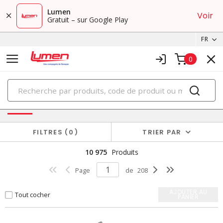
Lumen
Voir
Gratuit – sur Google Play
FR
0
PRODUITS
Boîtiers et cabinets
FILTRES
0
TRIER PAR
10 975
Produits
Page
de
208
AJOUTER AU
Tout cocher
PANIER