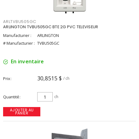
ARLTVBU505GC
ARLINGTON TVBU505GC BTE 2G PVC TELEVISEUR
Manufacturier :
ARLINGTON
# Manufacturier :
TVBU505GC
En inventaire
30,8515 $
Prix
/ ch
Quantité
ch
AJOUTER AU
PANIER