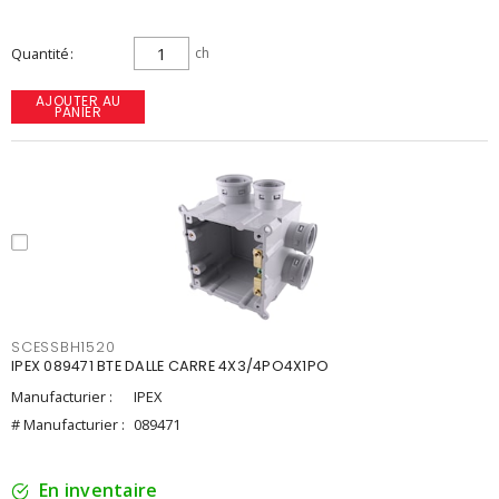
Quantité
ch
AJOUTER AU
PANIER
SCESSBH1520
IPEX 089471 BTE DALLE CARRE 4X3/4PO4X1PO
Manufacturier :
IPEX
# Manufacturier :
089471
En inventaire