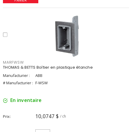
PANIER
MARFWSW
THOMAS & BETTS Boîtier en plastique étanche
Manufacturier :
ABB
# Manufacturier :
F-WSW
En inventaire
10,0747 $
Prix
/ ch