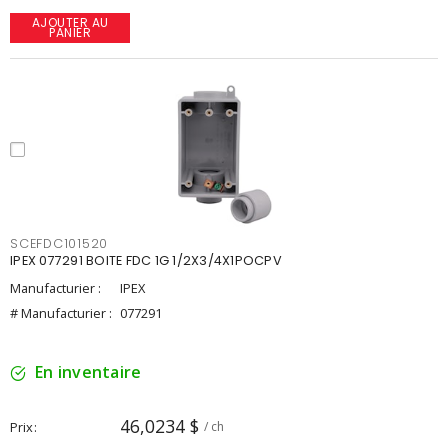
AJOUTER AU
PANIER
SCEFDC101520
IPEX 077291 BOITE FDC 1G 1/2X3/4X1POCPV
Manufacturier :
IPEX
# Manufacturier :
077291
En inventaire
46,0234 $
Prix
/ ch