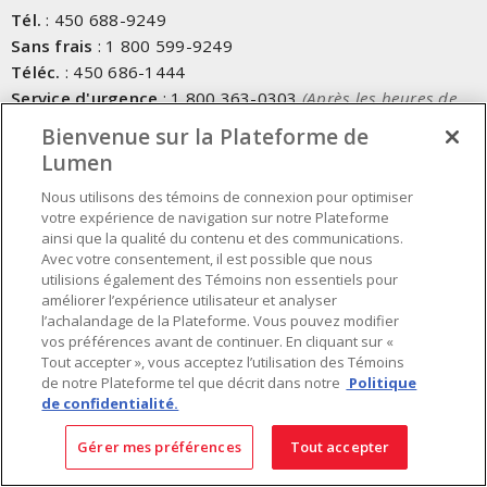
Tél.
:
450 688-9249
Sans frais
:
1 800 599-9249
Téléc.
:
450 686-1444
Service d'urgence
:
1 800 363-0303
(Après les heures de
bureau - 17h00 et 7h00, Frais applicables)
Bienvenue sur la Plateforme de
Lumen
Fait au Canada avec des composants canadiens et importés
Nous utilisons des témoins de connexion pour optimiser
votre expérience de navigation sur notre Plateforme
INSCRIVEZ-VOUS À L'INFOLETTRE
ainsi que la qualité du contenu et des communications.
Avec votre consentement, il est possible que nous
Obtenez des informations à jour sur les offres de Lumen
utilisions également des Témoins non essentiels pour
améliorer l’expérience utilisateur et analyser
l’achalandage de la Plateforme. Vous pouvez modifier
vos préférences avant de continuer. En cliquant sur «
Tout accepter », vous acceptez l’utilisation des Témoins
de notre Plateforme tel que décrit dans notre
Politique
de confidentialité.
Gérer mes préférences
Tout accepter