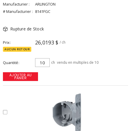
Manufacturier :
ARLINGTON
# Manufacturier :
8141FGC
Rupture de Stock
26,0193 $
Prix
/ ch
AUCUN RETOUR
Quantité
ch
vendu en multiples de 10
AJOUTER AU
PANIER