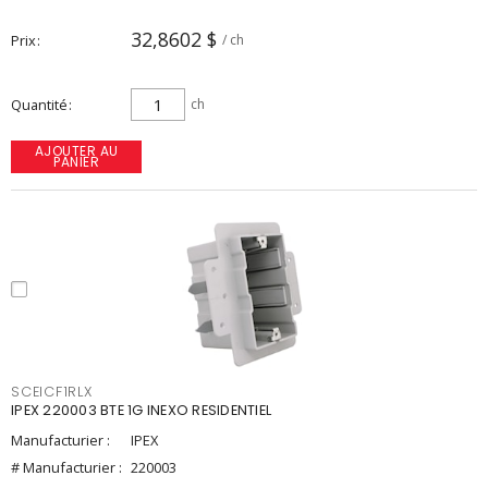
32,8602 $
Prix
/ ch
Quantité
ch
AJOUTER AU
PANIER
SCEICF1RLX
IPEX 220003 BTE 1G INEXO RESIDENTIEL
Manufacturier :
IPEX
# Manufacturier :
220003