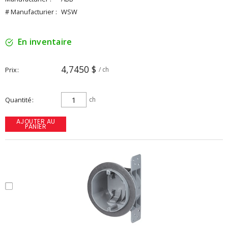
# Manufacturier :
WSW
En inventaire
4,7450 $
Prix
/ ch
Quantité
ch
AJOUTER AU
PANIER