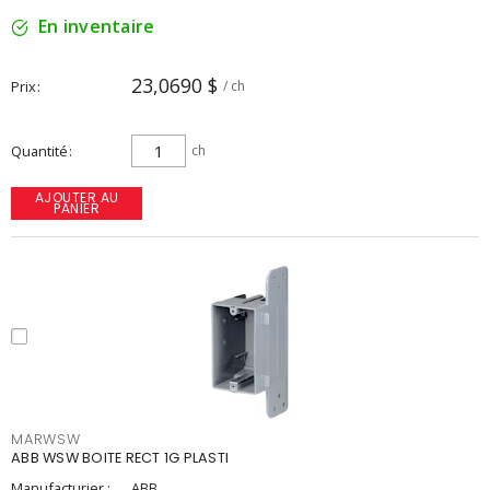
En inventaire
23,0690 $
Prix
/ ch
Quantité
ch
AJOUTER AU
PANIER
MARWSW
ABB WSW BOITE RECT 1G PLASTI
Manufacturier :
ABB