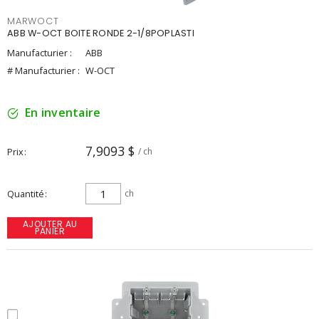
MARWOCT
ABB W-OCT BOITE RONDE 2-1/8POPLASTI
Manufacturier :
ABB
# Manufacturier :
W-OCT
En inventaire
7,9093 $
Prix
/ ch
Quantité
ch
AJOUTER AU
PANIER