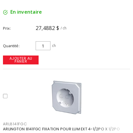
En inventaire
27,4882 $
Prix
/ ch
Quantité
ch
AJOUTER AU
PANIER
ARL8141FGC
ARLINGTON 8141FGC FIXATION POUR LUM EXT 4-1/2PO X 1/2PO