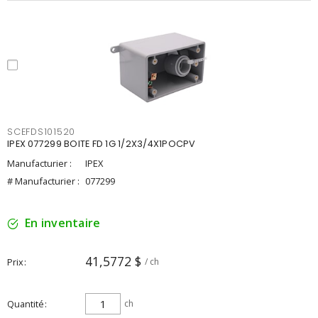
SCEFDS101520
IPEX 077299 BOITE FD 1G 1/2X3/4X1POCPV
Manufacturier :
IPEX
# Manufacturier :
077299
En inventaire
41,5772 $
Prix
/ ch
Quantité
ch