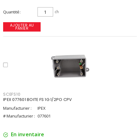
Quantité
ch
AJOUTER AU
PANIER
SCEFS10
IPEX 077601 BOITE FS 1G 1/2PO CPV
Manufacturier :
IPEX
# Manufacturier :
077601
En inventaire