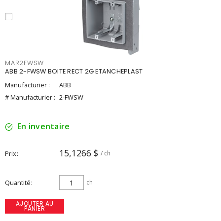
MAR2FWSW
ABB 2-FWSW BOITE RECT 2G ETANCHEPLAST
Manufacturier :
ABB
# Manufacturier :
2-FWSW
En inventaire
15,1266 $
Prix
/ ch
Quantité
ch
AJOUTER AU
PANIER