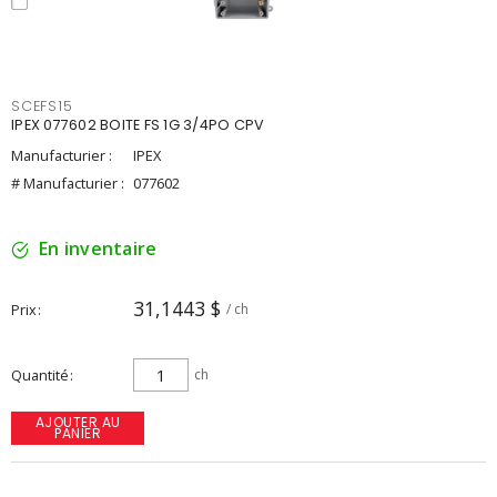
SCEFS15
IPEX 077602 BOITE FS 1G 3/4PO CPV
Manufacturier :
IPEX
# Manufacturier :
077602
En inventaire
31,1443 $
Prix
/ ch
Quantité
ch
AJOUTER AU
PANIER