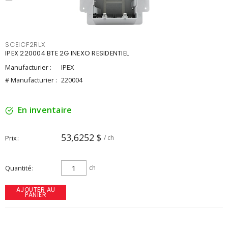
SCEICF2RLX
IPEX 220004 BTE 2G INEXO RESIDENTIEL
Manufacturier :
IPEX
# Manufacturier :
220004
En inventaire
53,6252 $
Prix
/ ch
Quantité
ch
AJOUTER AU
PANIER