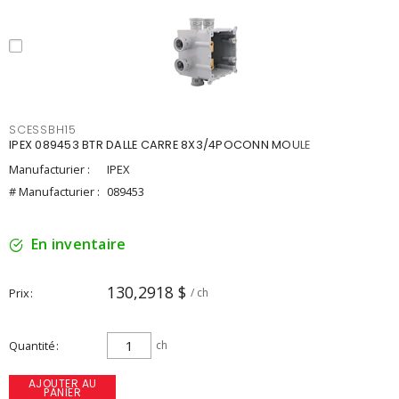
SCESSBH15
IPEX 089453 BTR DALLE CARRE 8X3/4POCONN MOULE
Manufacturier :
IPEX
# Manufacturier :
089453
En inventaire
130,2918 $
Prix
/ ch
Quantité
ch
AJOUTER AU
PANIER