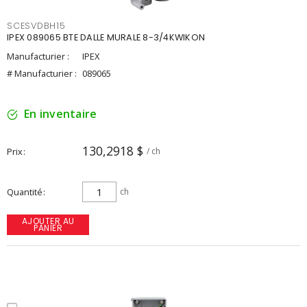
SCESVDBH15
IPEX 089065 BTE DALLE MURALE 8-3/4KWIKON
Manufacturier :
IPEX
# Manufacturier :
089065
En inventaire
130,2918 $
Prix
/ ch
Quantité
ch
AJOUTER AU
PANIER