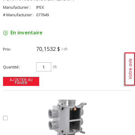
Manufacturier :
IPEX
# Manufacturier :
077649
En inventaire
70,1532 $
Prix
/ ch
Votre avis
Quantité
ch
AJOUTER AU
PANIER