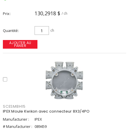
130,2918 $
Prix
/ ch
Quantité
ch
AJOUTER AU
PANIER
SCESMBH15
IPEX Moule Kwikon avec connecteur 8X3/4PO
Manufacturier :
IPEX
# Manufacturier :
089459