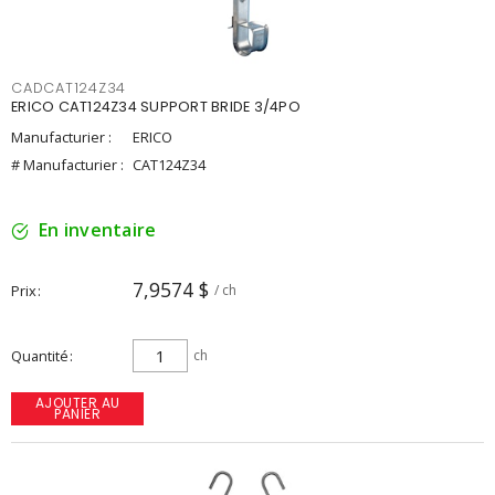
CADCAT124Z34
ERICO CAT124Z34 SUPPORT BRIDE 3/4PO
Manufacturier :
ERICO
# Manufacturier :
CAT124Z34
En inventaire
7,9574 $
Prix
/ ch
Quantité
ch
AJOUTER AU
PANIER