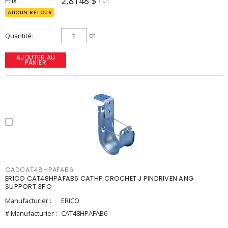
2,8148 $
Prix
/ ch
AUCUN RETOUR
Quantité
ch
AJOUTER AU
PANIER
CADCAT48HPAFAB6
ERICO CAT48HPAFAB6 CATHP CROCHET J PINDRIVEN ANG
SUPPORT 3PO
Manufacturier :
ERICO
# Manufacturier :
CAT48HPAFAB6