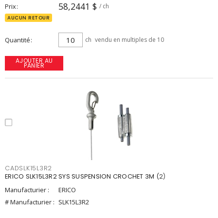
58,2441 $
Prix
/ ch
AUCUN RETOUR
Quantité
ch
vendu en multiples de 10
AJOUTER AU
PANIER
CADSLK15L3R2
ERICO SLK15L3R2 SYS SUSPENSION CROCHET 3M (2)
Manufacturier :
ERICO
# Manufacturier :
SLK15L3R2