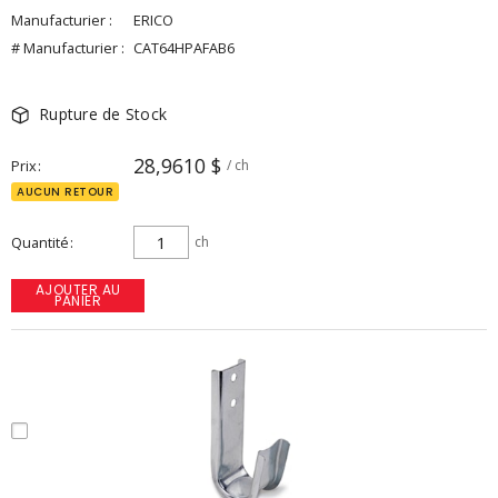
Manufacturier :
ERICO
# Manufacturier :
CAT64HPAFAB6
Rupture de Stock
28,9610 $
Prix
/ ch
AUCUN RETOUR
Quantité
ch
AJOUTER AU
PANIER