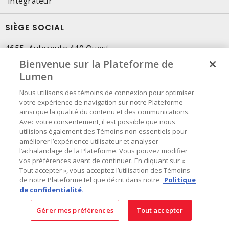
intégrateur
SIÈGE SOCIAL
4655, Autoroute 440 Ouest
Laval, QC, H7P 5P9
Bienvenue sur la Plateforme de
Tél.
:
Lumen
450 688-9249
Sans frais
:
1 800 599-9249
Nous utilisons des témoins de connexion pour optimiser
Téléc.
:
450 686-1444
votre expérience de navigation sur notre Plateforme
Service d'urgence
:
1 800 363-0303
(Après les heures de
ainsi que la qualité du contenu et des communications.
Avec votre consentement, il est possible que nous
bureau - 17h00 et 7h00, Frais applicables)
utilisions également des Témoins non essentiels pour
améliorer l’expérience utilisateur et analyser
Fait au Canada avec des composants canadiens et importés
l’achalandage de la Plateforme. Vous pouvez modifier
vos préférences avant de continuer. En cliquant sur «
Tout accepter », vous acceptez l’utilisation des Témoins
INSCRIVEZ-VOUS À L'INFOLETTRE
de notre Plateforme tel que décrit dans notre
Politique
de confidentialité.
Obtenez des informations à jour sur les offres de Lumen
Gérer mes préférences
Tout accepter