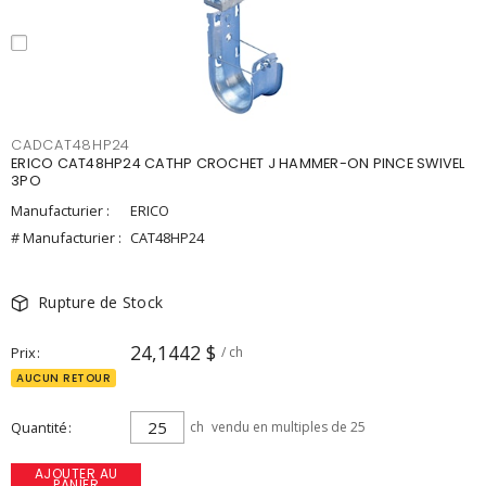
CADCAT48HP24
ERICO CAT48HP24 CATHP CROCHET J HAMMER-ON PINCE SWIVEL
3PO
Manufacturier :
ERICO
# Manufacturier :
CAT48HP24
Rupture de Stock
24,1442 $
Prix
/ ch
AUCUN RETOUR
Quantité
ch
vendu en multiples de 25
AJOUTER AU
PANIER