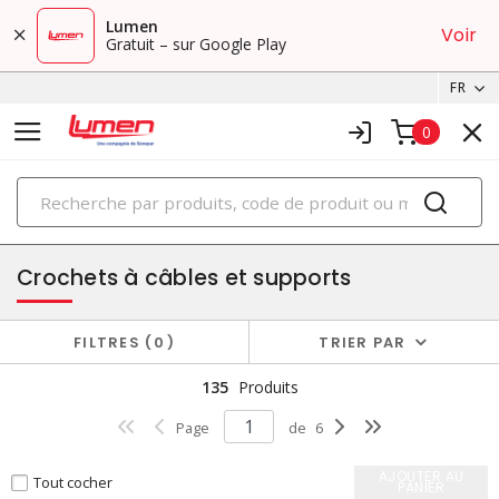
Lumen
Voir
Gratuit – sur Google Play
FR
0
PRODUITS
regroupement et sécurisation
Crochets à câbles et supports
FILTRES
0
TRIER PAR
135
Produits
Page
de
6
AJOUTER AU
Tout cocher
PANIER