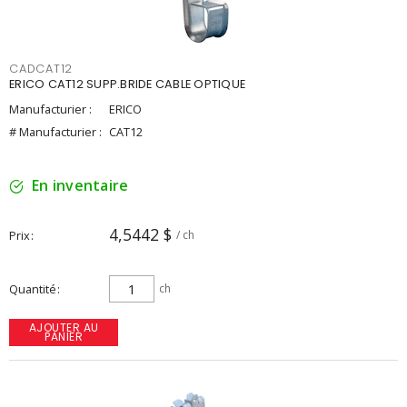
CADCAT12
ERICO CAT12 SUPP.BRIDE CABLE OPTIQUE
Manufacturier :
ERICO
# Manufacturier :
CAT12
En inventaire
4,5442 $
Prix
/ ch
Quantité
ch
AJOUTER AU
PANIER