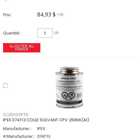
84,93 $
Prix
/ ch
Quantité
ch
AJOUTER AU
PANIER
SCES100PT5
IPEX 074713 COLLE SOLVANT CPV 250ML(AI)
Manufacturier :
IPEX
# Manufacturier :
074713