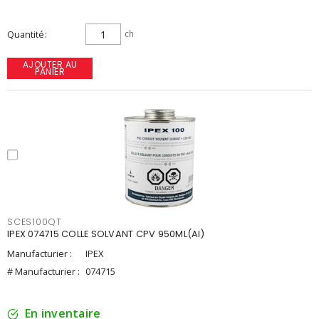
Quantité
ch
AJOUTER AU
PANIER
SCES100QT
IPEX 074715 COLLE SOLVANT CPV 950ML(AI)
Manufacturier :
IPEX
# Manufacturier :
074715
En inventaire