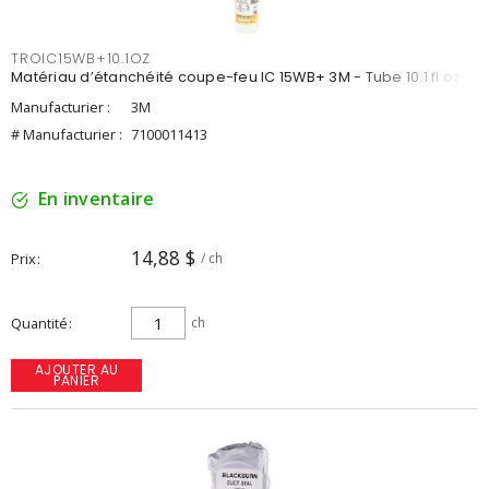
TROIC15WB+10.1OZ
Matériau d’étanchéité coupe-feu IC 15WB+ 3M - Tube 10.1 fl oz
Manufacturier :
3M
# Manufacturier :
7100011413
En inventaire
14,88 $
Prix
/ ch
Quantité
ch
AJOUTER AU
PANIER