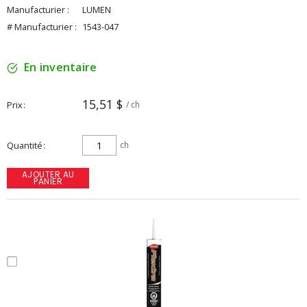
Manufacturier :
LUMEN
# Manufacturier :
1543-047
En inventaire
15,51 $
Prix
/ ch
Quantité
ch
AJOUTER AU
PANIER