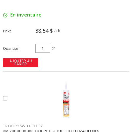
En inventaire
38,54 $
Prix
/ ch
Quantité
ch
AJOUTER AU
PANIER
TROCP25WB+10.1OZ
3M 7000006383 COUPE FEU TUBE 10.1 FLOZ4 HEURES