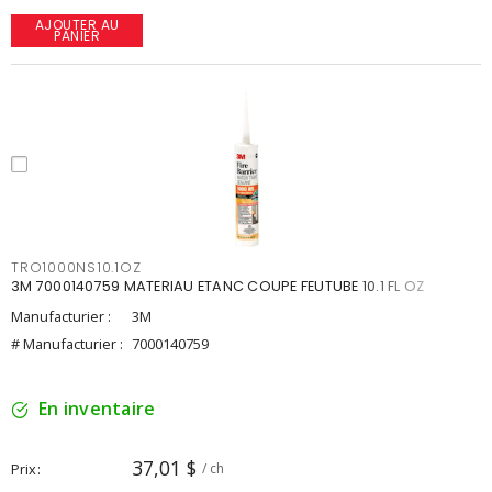
AJOUTER AU
PANIER
TRO1000NS10.1OZ
3M 7000140759 MATERIAU ETANC COUPE FEUTUBE 10.1 FL OZ
Manufacturier :
3M
# Manufacturier :
7000140759
En inventaire
37,01 $
Prix
/ ch