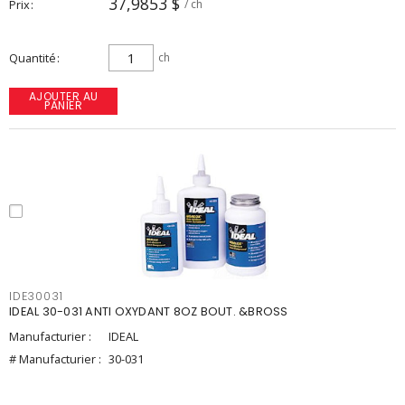
37,9853 $
Prix
/ ch
Quantité
ch
AJOUTER AU
PANIER
IDE30031
IDEAL 30-031 ANTI OXYDANT 8OZ BOUT. &BROSS
Manufacturier :
IDEAL
# Manufacturier :
30-031