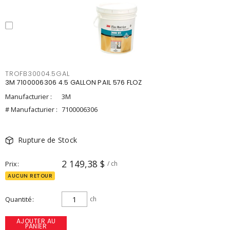
TROFB30004.5GAL
3M 7100006306 4.5 GALLON PAIL 576 FLOZ
Manufacturier :
3M
# Manufacturier :
7100006306
Rupture de Stock
2 149,38 $
Prix
/ ch
AUCUN RETOUR
Quantité
ch
AJOUTER AU
PANIER