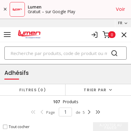
Lumen
Voir
Gratuit – sur Google Play
FR
0
PRODUITS
adhésifs, produits chimiques et lubrifiants
Adhésifs
FILTRES
0
TRIER PAR
107
Produits
Page
de
5
AJOUTER AU
Tout cocher
PANIER