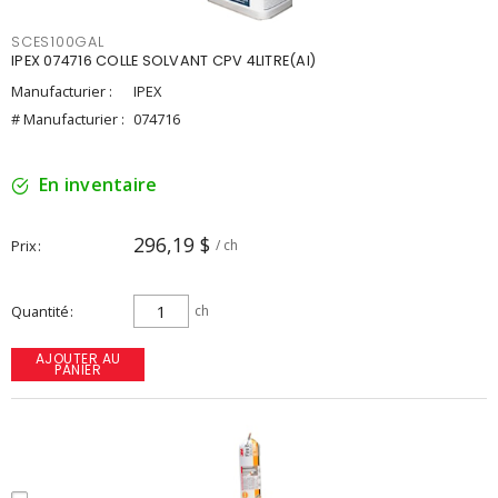
SCES100GAL
IPEX 074716 COLLE SOLVANT CPV 4LITRE(AI)
Manufacturier :
IPEX
# Manufacturier :
074716
En inventaire
296,19 $
Prix
/ ch
Quantité
ch
AJOUTER AU
PANIER