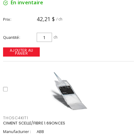
En inventaire
42,21 $
Prix
/ ch
Quantité
ch
AJOUTER AU
PANIER
THOSC4KIT1
CIMENT SCELLE/FIBRE 1.69ONCES
Manufacturier :
ABB