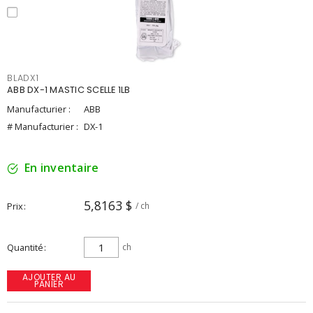
BLADX1
ABB DX-1 MASTIC SCELLE 1LB
Manufacturier :
ABB
# Manufacturier :
DX-1
En inventaire
5,8163 $
Prix
/ ch
Quantité
ch
AJOUTER AU
PANIER