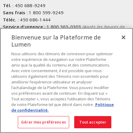
Tél.
:
450 688-9249
Sans frais
:
1 800 599-9249
Téléc.
:
450 686-1444
Service d'urgence
:
1 800 363-0303
(Après les heures de
bureau - 17h00 et 7h00, Frais applicables)
Bienvenue sur la Plateforme de
Lumen
Fait au Canada avec des composants canadiens et importés
Nous utilisons des témoins de connexion pour optimiser
votre expérience de navigation sur notre Plateforme
INSCRIVEZ-VOUS À L'INFOLETTRE
ainsi que la qualité du contenu et des communications.
Avec votre consentement, il est possible que nous
Obtenez des informations à jour sur les offres de Lumen
utilisions également des Témoins non essentiels pour
améliorer l’expérience utilisateur et analyser
l’achalandage de la Plateforme. Vous pouvez modifier
vos préférences avant de continuer. En cliquant sur «
Tout accepter », vous acceptez l’utilisation des Témoins
de notre Plateforme tel que décrit dans notre
Politique
de confidentialité.
Gérer mes préférences
Tout accepter