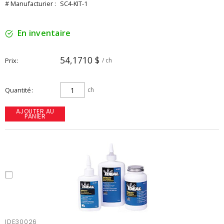
# Manufacturier :
SC4-KIT-1
En inventaire
54,1710 $
Prix
/ ch
Quantité
ch
AJOUTER AU
PANIER
IDE30026