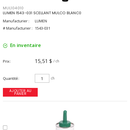
MUL104010
LUMEN 1543-031 SCELLANT MULCO BLANC0
Manufacturier :
LUMEN
# Manufacturier :
1543-031
En inventaire
15,51 $
Prix
/ ch
Quantité
ch
AJOUTER AU
PANIER