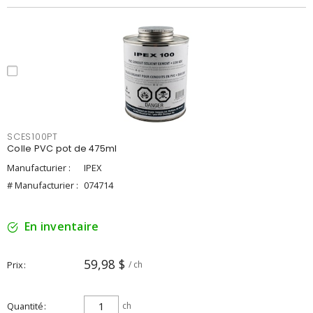
SCES100PT
Colle PVC pot de 475ml
Manufacturier :
IPEX
# Manufacturier :
074714
En inventaire
59,98 $
Prix
/ ch
Quantité
ch