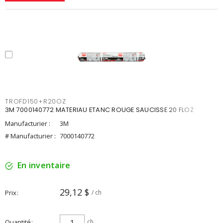
TROFD150+R20OZ
3M 7000140772 MATERIAU ETANC ROUGE SAUCISSE 20 FLOZ
Manufacturier :
3M
# Manufacturier :
7000140772
En inventaire
29,12 $
Prix
/ ch
Quantité
ch