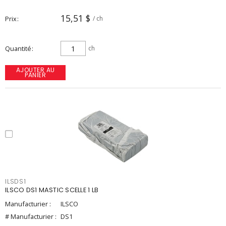
15,51 $
Prix
/ ch
Quantité
ch
AJOUTER AU
PANIER
ILSDS1
ILSCO DS1 MASTIC SCELLE 1 LB
Manufacturier :
ILSCO
# Manufacturier :
DS1