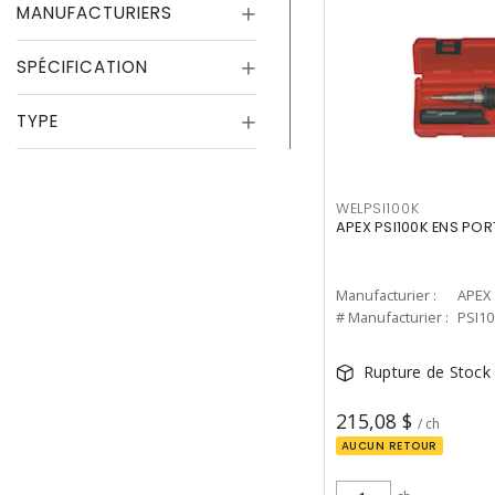
MANUFACTURIERS
SPÉCIFICATION
TYPE
WELPSI100K
APEX PSI100K ENS POR
Manufacturier :
APEX
# Manufacturier :
PSI10
Rupture de Stock
215,08 $
/ ch
AUCUN RETOUR