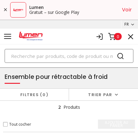
Lumen
Voir
Gratuit – sur Google Play
FR
0
PRODUITS
rétrécissement à froid et à chaud
Ensemble pour rétractable à froid
FILTRES
0
TRIER PAR
2
Produits
AJOUTER AU
Tout cocher
PANIER