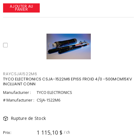
AJOUTER AU
PANIER
RAYCSJA1522M6
TYCO ELECTRONICS CSJA-1522M6 EPISS FROID 4/0 -500MCM15KV
INCLUANT CONN
Manufacturier :
TYCO ELECTRONICS
# Manufacturier :
CSJA-1522M6
Rupture de Stock
1 115,10 $
Prix
/ ch