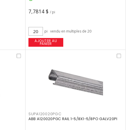
7,7814 $
/ pi
pi
vendu en multiples de 20
AJOUTER AU
PANIER
SUPA120020PGC
O
ABB A120020PGC RAIL 1-5/8X1-5/8PO GALV20PI