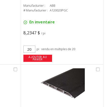
Manufacturier :
ABB
# Manufacturier :
A120020PGC
En inventaire
8,2347 $
/ pi
pi
vendu en multiples de 20
AJOUTER AU
PANIER