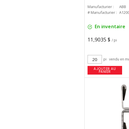
Manufacturier :
ABB
# Manufacturier :
A120
En inventaire
11,9035 $
/ pi
pi
vendu en mu
AJOUTER AU
PANIER