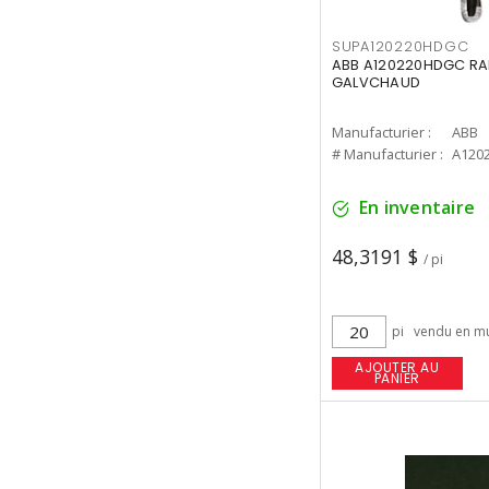
SUPA120220HDGC
ABB A120220HDGC RAI
GALVCHAUD
Manufacturier :
ABB
# Manufacturier :
A120
En inventaire
48,3191 $
/ pi
pi
vendu en mu
AJOUTER AU
PANIER