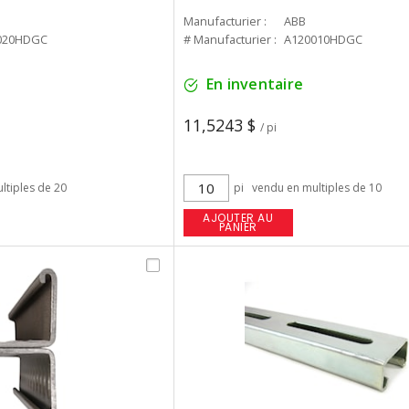
Manufacturier :
ABB
020HDGC
# Manufacturier :
A120010HDGC
En inventaire
11,5243 $
/ pi
ltiples de 20
pi
vendu en multiples de 10
AJOUTER AU
PANIER