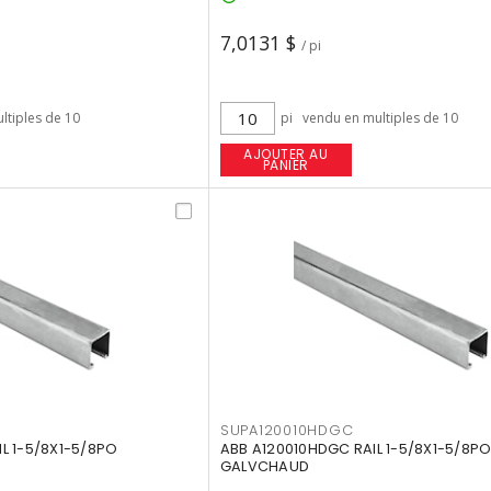
7,0131 $
/ pi
ltiples de 10
pi
vendu en multiples de 10
AJOUTER AU
PANIER
SUPA120010HDGC
L 1-5/8X1-5/8PO
ABB A120010HDGC RAIL 1-5/8X1-5/8P
GALVCHAUD