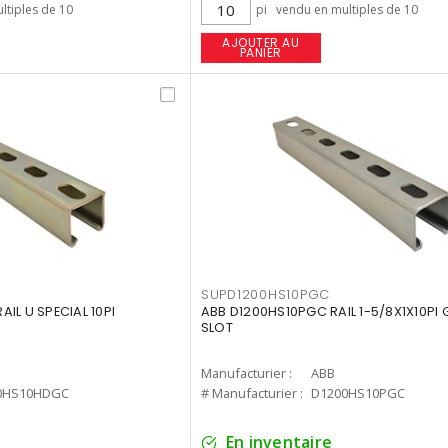
ltiples de 10
pi
vendu en multiples de 10
AJOUTER AU
PANIER
SUPD1200HS10PGC
IL U SPECIAL 10PI
ABB D1200HS10PGC RAIL 1-5/8X1X10PI
SLOT
Manufacturier :
ABB
0HS10HDGC
# Manufacturier :
D1200HS10PGC
En inventaire