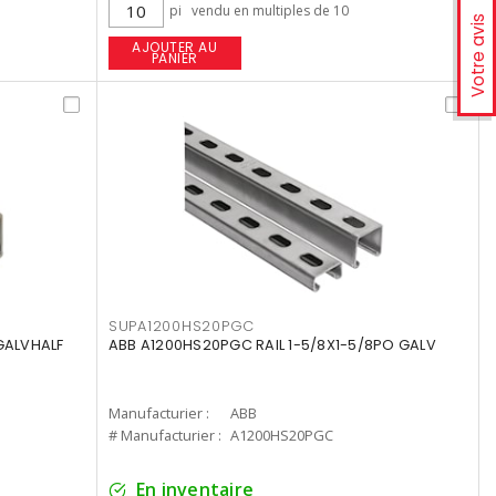
pi
vendu en multiples de 10
Votre avis
AJOUTER AU
PANIER
SUPA1200HS20PGC
 GALVHALF
ABB A1200HS20PGC RAIL 1-5/8X1-5/8PO GALV
Manufacturier :
ABB
# Manufacturier :
A1200HS20PGC
En inventaire