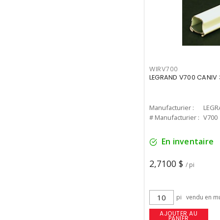
WIRV700
LEGRAND V700 CANIV 
Manufacturier :
LEGR
# Manufacturier :
V700
En inventaire
2,7100 $
/ pi
pi
vendu en mu
AJOUTER AU
PANIER