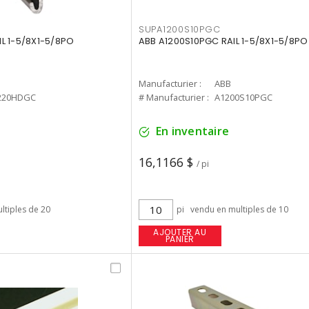
SUPA1200S10PGC
L 1-5/8X1-5/8PO
ABB A1200S10PGC RAIL 1-5/8X1-5/8P
Manufacturier :
ABB
220HDGC
# Manufacturier :
A1200S10PGC
En inventaire
16,1166 $
/ pi
ltiples de 20
pi
vendu en multiples de 10
AJOUTER AU
PANIER