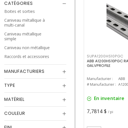
CATÉGORIES
Boites et sorties
Caniveau métallique à
multi-canal
Caniveau métallique
simple
Caniveau non métallique
Raccords et accessoires
SUPA1200HS10PGC
ABB A1200HS10PGC RA
GALVPROFILE
MANUFACTURIERS
Manufacturier :
ABB
# Manufacturier :
A120
TYPE
En inventaire
MATÉRIEL
7,7814 $
/ pi
COULEUR
FINI