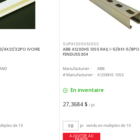
SUPA1200HS10SS
3/4X21/32PO IVOIRE
ABB A1200HS 10SS RAIL 1-5/8X1-5/8PO
FENDUSS304
AND
Manufacturier :
ABB
# Manufacturier :
A1200HS 10SS
En inventaire
27,3684 $
/ pi
ltiples de 10
pi
vendu en multiples de 10
AJOUTER AU
PANIER