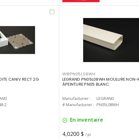
WIRPN05L08WH
ITE CANIV RECT 2G
LEGRAND PN05L08WH MOULURE NON-
ÀPEINTURE PN05 BLANC
AND
Manufacturier :
LEGRAND
48-2
# Manufacturier :
PN05L08WH
En inventaire
4,0200 $
/ pi