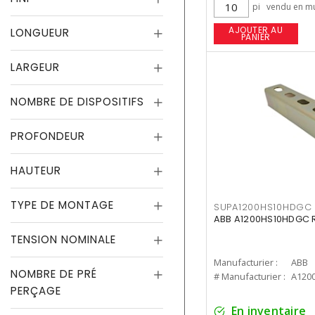
pi
vendu en mu
AJOUTER AU
LONGUEUR
PANIER
LARGEUR
NOMBRE DE DISPOSITIFS
PROFONDEUR
HAUTEUR
TYPE DE MONTAGE
SUPA1200HS10HDGC
ABB A1200HS10HDGC RA
TENSION NOMINALE
Manufacturier :
ABB
NOMBRE DE PRÉ
# Manufacturier :
A120
PERÇAGE
En inventaire