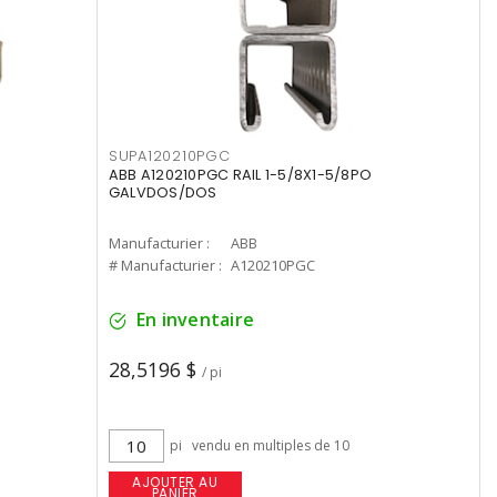
SUPA120210PGC
ABB A120210PGC RAIL 1-5/8X1-5/8PO
GALVDOS/DOS
Manufacturier :
ABB
# Manufacturier :
A120210PGC
En inventaire
28,5196 $
/ pi
pi
vendu en multiples de 10
AJOUTER AU
PANIER