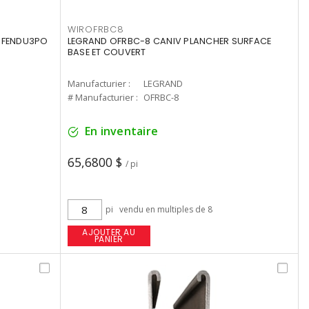
WIROFRBC8
O FENDU3PO
LEGRAND OFRBC-8 CANIV PLANCHER SURFACE
BASE ET COUVERT
Manufacturier :
LEGRAND
# Manufacturier :
OFRBC-8
En inventaire
65,6800 $
/ pi
pi
vendu en multiples de 8
AJOUTER AU
PANIER