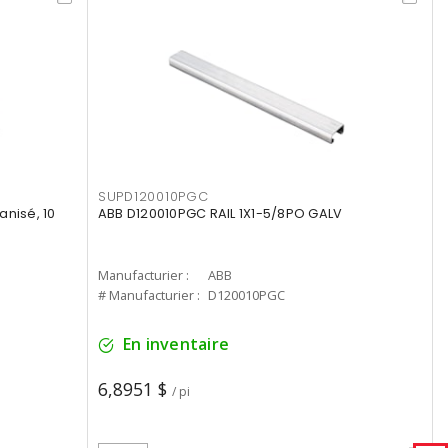
SUPD120010PGC
anisé, 10
ABB D120010PGC RAIL 1X1-5/8PO GALV
Manufacturier :
ABB
# Manufacturier :
D120010PGC
En inventaire
6,8951 $
/ pi