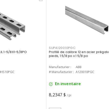
SUPA120010PGC
IL 1-5/8X1-5/8PO
Profilé de calibre 12 en acier prégalv
pieds, 1 5/8 po x 1 5/8 po
Manufacturier :
ABB
0HS10PGC
# Manufacturier :
A120010PGC
En inventaire
8,2347 $
/ pi