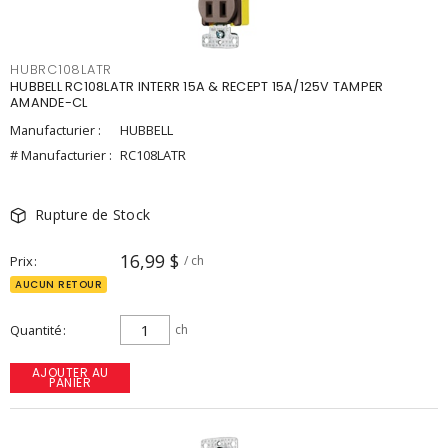
HUBRC108LATR
HUBBELL RC108LATR INTERR 15A & RECEPT 15A/125V TAMPER
AMANDE-CL
Manufacturier :
HUBBELL
# Manufacturier :
RC108LATR
Rupture de Stock
16,99 $
Prix
/ ch
AUCUN RETOUR
Quantité
ch
AJOUTER AU
PANIER