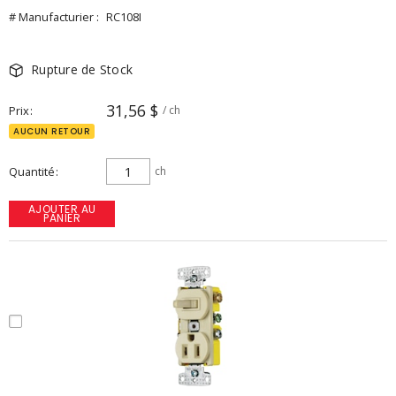
# Manufacturier :
RC108I
Rupture de Stock
31,56 $
Prix
/ ch
AUCUN RETOUR
Quantité
ch
AJOUTER AU
PANIER