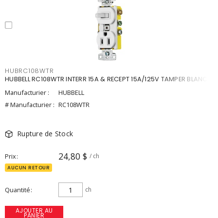
HUBRC108WTR
HUBBELL RC108WTR INTERR 15A & RECEPT 15A/125V TAMPER BLANC
Manufacturier :
HUBBELL
# Manufacturier :
RC108WTR
Rupture de Stock
24,80 $
Prix
/ ch
AUCUN RETOUR
Quantité
ch
AJOUTER AU
PANIER