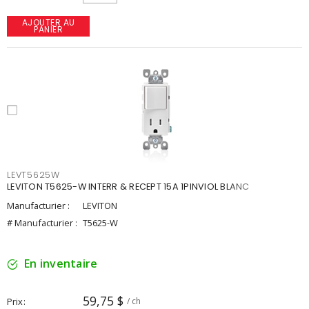
AJOUTER AU
PANIER
LEVT5625W
LEVITON T5625-W INTERR & RECEPT 15A 1PINVIOL BLANC
Manufacturier :
LEVITON
# Manufacturier :
T5625-W
En inventaire
59,75 $
Prix
/ ch