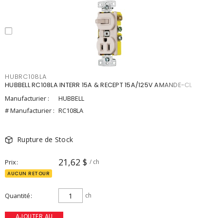
HUBRC108LA
HUBBELL RC108LA INTERR 15A & RECEPT 15A/125V AMANDE-CL
Manufacturier :
HUBBELL
# Manufacturier :
RC108LA
Rupture de Stock
21,62 $
Prix
/ ch
AUCUN RETOUR
Quantité
ch
AJOUTER AU