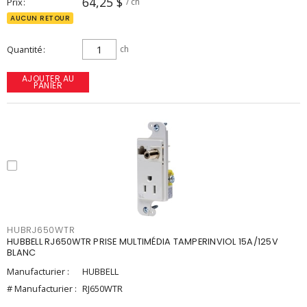
64,25 $
Prix
/ ch
AUCUN RETOUR
Quantité
ch
AJOUTER AU
PANIER
HUBRJ650WTR
HUBBELL RJ650WTR PRISE MULTIMÉDIA TAMPERINVIOL 15A/125V
BLANC
Manufacturier :
HUBBELL
# Manufacturier :
RJ650WTR