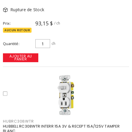
Rupture de Stock
93,15 $
Prix
/ ch
AUCUN RETOUR
Quantité
ch
AJOUTER AU
PANIER
HUBRC308WTR
HUBBELL RC308WTR INTERR 15A 3V & RECEPT 15A/125V TAMPER
BLANC