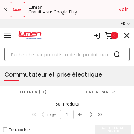
Lumen
Voir
Gratuit – sur Google Play
FR
0
PRODUITS
appareils combinés
Commutateur et prise électrique
FILTRES
0
TRIER PAR
50
Produits
Page
de
3
AJOUTER AU
Tout cocher
PANIER