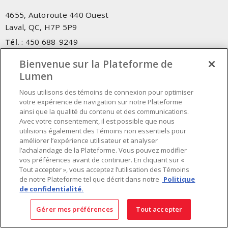
4655, Autoroute 440 Ouest
Laval, QC, H7P 5P9
Tél.
:
450 688-9249
Sans frais
:
1 800 599-9249
Bienvenue sur la Plateforme de
Téléc.
:
450 686-1444
Lumen
Service d'urgence
:
1 800 363-0303
(Après les heures de
bureau - 17h00 et 7h00, Frais applicables)
Nous utilisons des témoins de connexion pour optimiser
votre expérience de navigation sur notre Plateforme
ainsi que la qualité du contenu et des communications.
Fait au Canada avec des composants canadiens et importés
Avec votre consentement, il est possible que nous
utilisions également des Témoins non essentiels pour
améliorer l’expérience utilisateur et analyser
INSCRIVEZ-VOUS À L'INFOLETTRE
l’achalandage de la Plateforme. Vous pouvez modifier
vos préférences avant de continuer. En cliquant sur «
Obtenez des informations à jour sur les offres de Lumen
Tout accepter », vous acceptez l’utilisation des Témoins
de notre Plateforme tel que décrit dans notre
Politique
de confidentialité.
Gérer mes préférences
Tout accepter