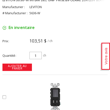
LEVITON 5636-W INTERR DEC UNIP PRISE BIPOLAIRE 20A125V BLANC
Manufacturier :
LEVITON
# Manufacturier :
5636-W
En inventaire
103,51 $
Prix
/ ch
Votre avis
Quantité
ch
AJOUTER AU
PANIER