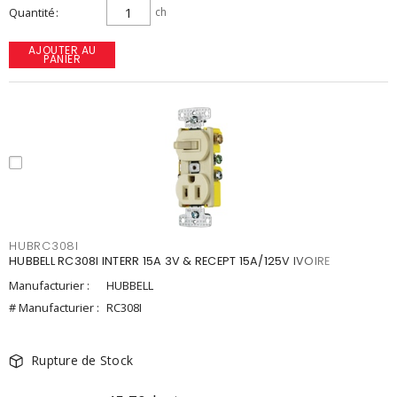
Quantité
ch
AJOUTER AU
PANIER
HUBRC308I
HUBBELL RC308I INTERR 15A 3V & RECEPT 15A/125V IVOIRE
Manufacturier :
HUBBELL
# Manufacturier :
RC308I
Rupture de Stock