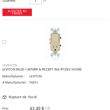
Quantité
ch
AJOUTER AU
PANIER
LEV5625I
LEVITON 5625-I INTERR & RECEPT 15A 1P125V IVOIRE
Manufacturier :
LEVITON
# Manufacturier :
5625-I
Rupture de Stock
43,49 $
Prix
/ ch