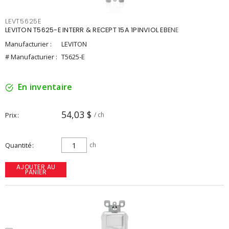
LEVT5625E
LEVITON T5625-E INTERR & RECEPT 15A 1PINVIOL EBENE
Manufacturier :
LEVITON
# Manufacturier :
T5625-E
En inventaire
54,03 $
Prix
/ ch
Quantité
ch
AJOUTER AU
PANIER