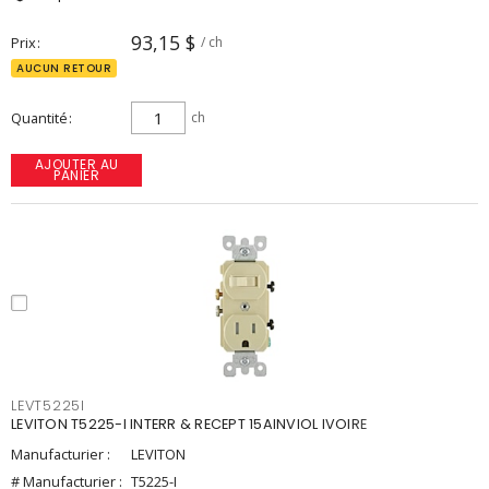
93,15 $
Prix
/ ch
AUCUN RETOUR
Quantité
ch
AJOUTER AU
PANIER
LEVT5225I
LEVITON T5225-I INTERR & RECEPT 15AINVIOL IVOIRE
Manufacturier :
LEVITON
# Manufacturier :
T5225-I