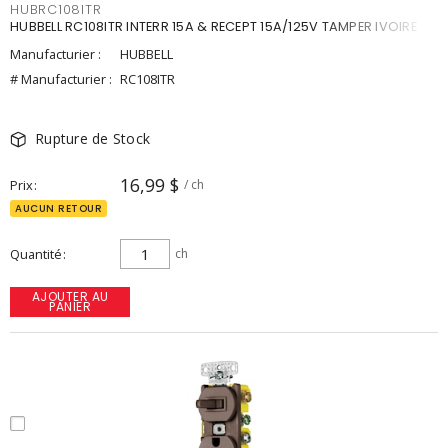
HUBRC108ITR
HUBBELL RC108ITR INTERR 15A & RECEPT 15A/125V TAMPER IVOIRE
Manufacturier :
HUBBELL
# Manufacturier :
RC108ITR
Rupture de Stock
16,99 $
Prix
/ ch
AUCUN RETOUR
Quantité
ch
AJOUTER AU
PANIER