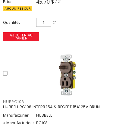
45,70 $
Prix
/ ch
AUCUN RETOUR
Quantité
ch
AJOUTER AU
PANIER
HUBRC108
HUBBELL RC108 INTERR 15A & RECEPT 15A125V BRUN
Manufacturier :
HUBBELL
# Manufacturier :
RC108