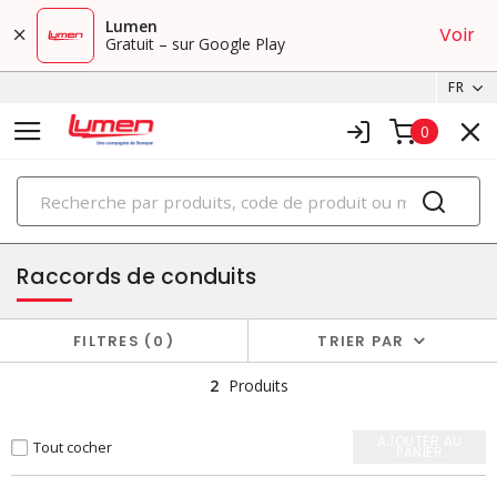
Lumen
Voir
Gratuit – sur Google Play
FR
0
PRODUITS
conduits et ventilation
Raccords de conduits
FILTRES
0
TRIER PAR
2
Produits
AJOUTER AU
Tout cocher
PANIER