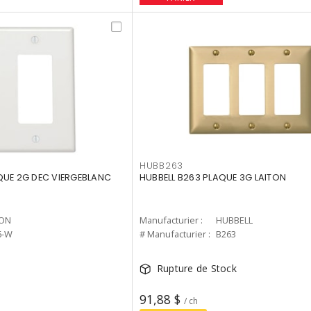
HUBB263
QUE 2G DEC VIERGEBLANC
HUBBELL B263 PLAQUE 3G LAITON
TON
Manufacturier :
HUBBELL
6-W
# Manufacturier :
B263
Rupture de Stock
91,88 $
/ ch