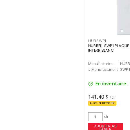
HUBSWP1
HUBBELL SWP1 PLAQUE 
INTERR BLANC
Manufacturier :
HUBB
# Manufacturier :
SWP
En inventaire
141,40 $
/ ch
AUCUN RETOUR
ch
AJOUTER AU
PANIER