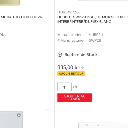
HUBSWP28
E MURALE 1G HOR LOUVRE
HUBBELL SWP28 PLAQUE MUR SECUR 3
INTERR/INTERR/DUPLEX BLANC
TON
Manufacturier :
HUBBELL
9
# Manufacturier :
SWP28
Rupture de Stock
335,00 $
/ ch
AUCUN RETOUR
ch
AJOUTER AU
PANIER