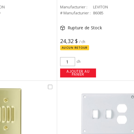
TON
Manufacturier :
LEVITON
9
# Manufacturier :
86085
Rupture de Stock
24,32 $
/ ch
AUCUN RETOUR
ch
AJOUTER AU
PANIER