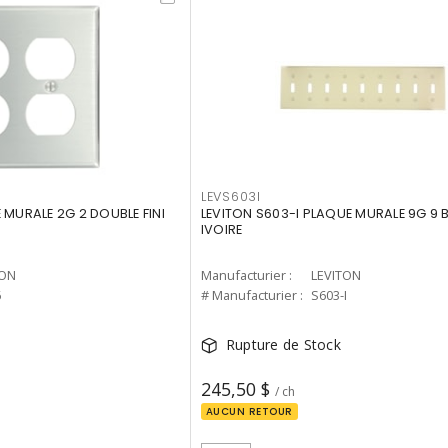
LEVS603I
 MURALE 2G 2 DOUBLE FINI
LEVITON S603-I PLAQUE MURALE 9G 9 
IVOIRE
TON
Manufacturier :
LEVITON
6
# Manufacturier :
S603-I
Rupture de Stock
245,50 $
/ ch
AUCUN RETOUR