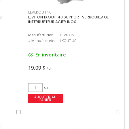
LEVLKOUT40
G
LEVITON LKOUT-40 SUPPORT VERROUILLAGE
INTERRUPTEUR ACIER INOX
Manufacturier :
LEVITON
# Manufacturier :
LKOUT-40
En inventaire
19,09 $
/ ch
ch
AJOUTER AU
PANIER