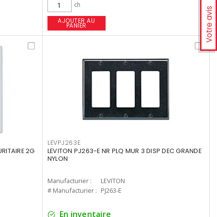
ch
Votre avis
AJOUTER AU
PANIER
LEVPJ263E
RITAIRE 2G
LEVITON PJ263-E NR PLQ MUR 3 DISP DEC GRANDE
NYLON
Manufacturier :
LEVITON
# Manufacturier :
PJ263-E
En inventaire