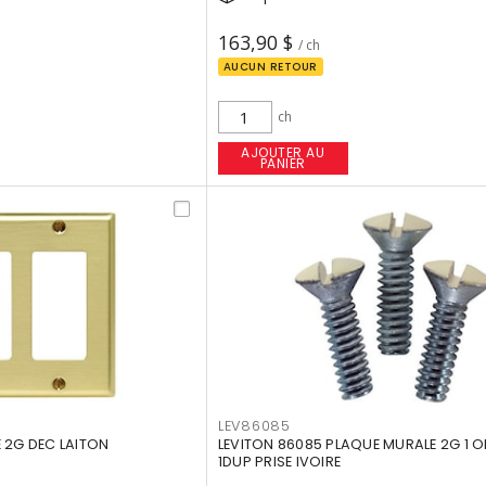
163,90 $
/ ch
AUCUN RETOUR
ch
AJOUTER AU
PANIER
LEV86085
 2G DEC LAITON
LEVITON 86085 PLAQUE MURALE 2G 1 
1DUP PRISE IVOIRE