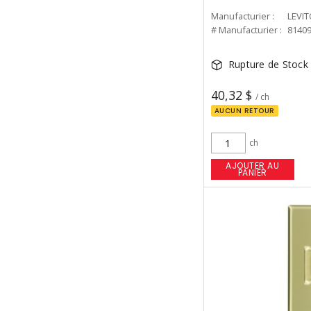
Manufacturier :
LEVI
# Manufacturier :
8140
Rupture de Stock
40,32 $
/ ch
AUCUN RETOUR
ch
AJOUTER AU
PANIER