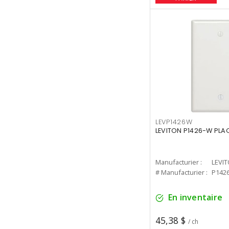
LEVP1426W
LEVITON P1426-W PLA
Manufacturier :
LEVI
# Manufacturier :
P142
En inventaire
45,38 $
/ ch