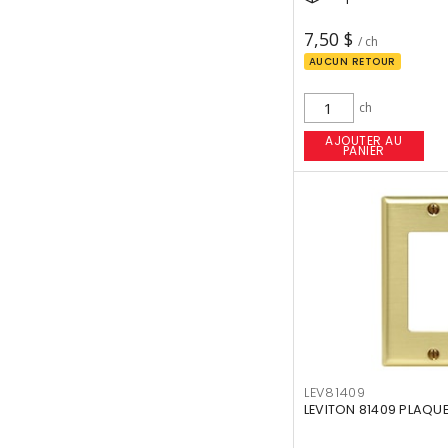
7,50 $
/ ch
AUCUN RETOUR
ch
AJOUTER AU
PANIER
LEV81409
LEVITON 81409 PLAQUE