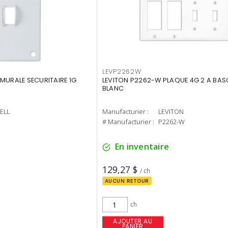
LEVP2262W
MURALE SECURITAIRE 1G
LEVITON P2262-W PLAQUE 4G 2 A BAS
BLANC
ELL
Manufacturier :
LEVITON
1
# Manufacturier :
P2262-W
En inventaire
129,27 $
/ ch
AUCUN RETOUR
ch
AJOUTER AU
PANIER