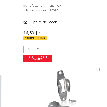
Manufacturier :
LEVITON
# Manufacturier :
86080
Rupture de Stock
16,50 $
/ ch
AUCUN RETOUR
ch
AJOUTER AU
PANIER