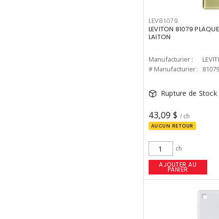
LEV81079
LEVITON 81079 PLAQU
LAITON
Manufacturier :
LEVI
# Manufacturier :
8107
Rupture de Stock
43,09 $
/ ch
AUCUN RETOUR
ch
AJOUTER AU
PANIER