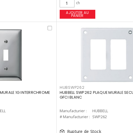
ch
AJOUTER AU
PANIER
HUBSWP262
 MURALE 1G INTERRCHROME
HUBBELL SWP262 PLAQUE MURALE SECU
GFCI BLANC
ELL
Manufacturier :
HUBBELL
# Manufacturier :
SWP262
Rupture de Stock