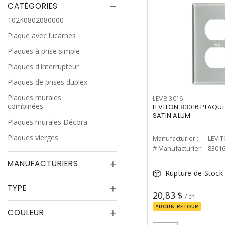
CATÉGORIES
10240802080000
Plaque avec lucarnes
Plaques à prise simple
Plaques d'interrupteur
Plaques de prises duplex
Plaques murales
LEV83016
combinées
LEVITON 83016 PLAQUE
SATIN ALUM
Plaques murales Décora
Plaques vierges
Manufacturier :
LEVI
# Manufacturier :
8301
MANUFACTURIERS
Rupture de Stock
TYPE
20,83 $
/ ch
AUCUN RETOUR
COULEUR