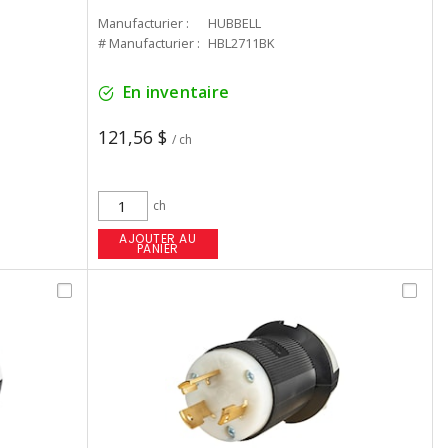
Manufacturier :
HUBBELL
# Manufacturier :
HBL2711BK
En inventaire
121,56 $
/ ch
ch
AJOUTER AU
PANIER