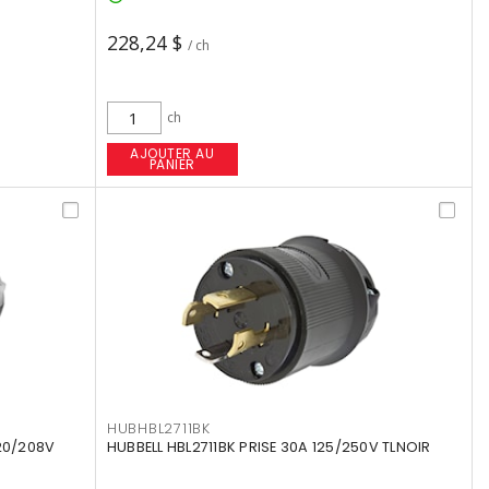
228,24 $
/ ch
ch
AJOUTER AU
PANIER
HUBHBL2711BK
120/208V
HUBBELL HBL2711BK PRISE 30A 125/250V TLNOIR