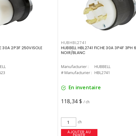
HUBHBL2741
E 30A 2P3F 250VISOLE
HUBBELL HBL2741 FICHE 30A 3P4F 3PH 
NOIR/BLANC
ELL
Manufacturier :
HUBBELL
623
# Manufacturier :
HBL2741
En inventaire
118,34 $
/ ch
ch
AJOUTER AU
PANIER