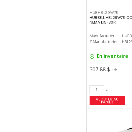
HUBHBL29W75
HUBBELL HBL29W75 CO
NEMA L15-30R
Manufacturier :
HUBB
# Manufacturier :
HBL2
En inventaire
307,88 $
/ ch
ch
AJOUTER AU
PANIER