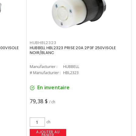
HUBHBL2323
600VISOLE
HUBBELL HBL2323 PRISE 20A 2P3F 250VISOLE
NOIR/BLANC
Manufacturier :
HUBBELL
# Manufacturier :
HBL2323
En inventaire
79,38 $
/ ch
ch
AJOUTER AU
PANIER