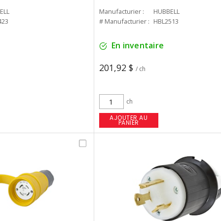
ELL
Manufacturier :
HUBBELL
423
# Manufacturier :
HBL2513
En inventaire
201,92 $
/ ch
ch
AJOUTER AU
PANIER