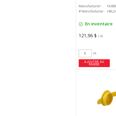
Manufacturier :
HUBB
# Manufacturier :
HBL2
En inventaire
121,96 $
/ ch
ch
AJOUTER AU
PANIER