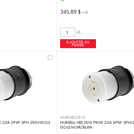
345,89 $
/ ch
ch
AJOUTER AU
PANIER
HUBHBL2513
E 20A 3P4F 3PH 250VISOLE
HUBBELL HBL2513 PRISE 20A 4P5F 3PH
ISOLE NOIR/BLAN