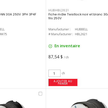
HUBHBL2621
NN 30A 250V 3PH 3P4F
Fiche mâle Twistlock noir et blanc 30
fils 250V
ELL
Manufacturier :
HUBBELL
9W75
# Manufacturier :
HBL2621
En inventaire
87,54 $
/ ch
ch
AJOUTER AU
PANIER