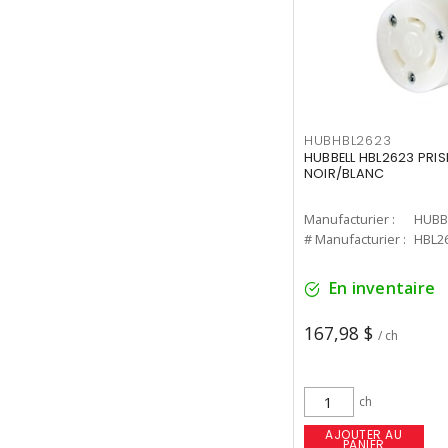
HUBHBL2623
HUBBELL HBL2623 PRIS
NOIR/BLANC
Manufacturier :
HUBB
# Manufacturier :
HBL2
En inventaire
167,98 $
/ ch
ch
AJOUTER AU
PANIER