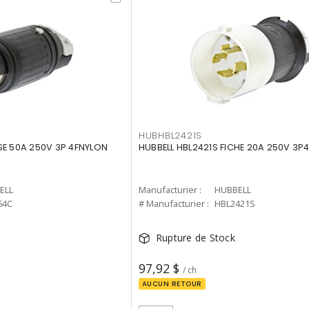
HUBHBL2421S
SE 50A 250V 3P 4FNYLON
HUBBELL HBL2421S FICHE 20A 250V 3P4
ELL
Manufacturier :
HUBBELL
64C
# Manufacturier :
HBL2421S
Rupture de Stock
97,92 $
/ ch
AUCUN RETOUR