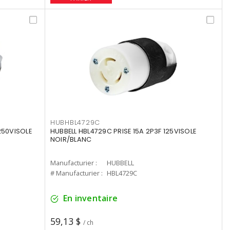
HUBHBL4729C
250VISOLE
HUBBELL HBL4729C PRISE 15A 2P3F 125VISOLE
NOIR/BLANC
Manufacturier :
HUBBELL
# Manufacturier :
HBL4729C
En inventaire
59,13 $
/ ch