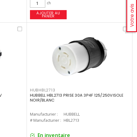
ch
Votre avis
AJOUTER AU
PANIER
HUBHBL2713
V
HUBBELL HBL2713 PRISE 30A 3P4F 125/250VISOLE
NOIR/BLANC
Manufacturier :
HUBBELL
# Manufacturier :
HBL2713
En inventaire