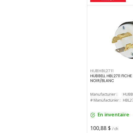
HUBHBL2711
HUBBELL HBL2711 FICHE
NOIR/BLANC
Manufacturier :
HUBB
# Manufacturier :
HBL2
En inventaire
100,88 $
/ ch