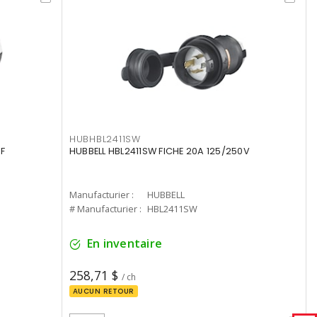
HUBHBL2411SW
F
HUBBELL HBL2411SW FICHE 20A 125/250V
Manufacturier :
HUBBELL
# Manufacturier :
HBL2411SW
En inventaire
258,71 $
/ ch
AUCUN RETOUR