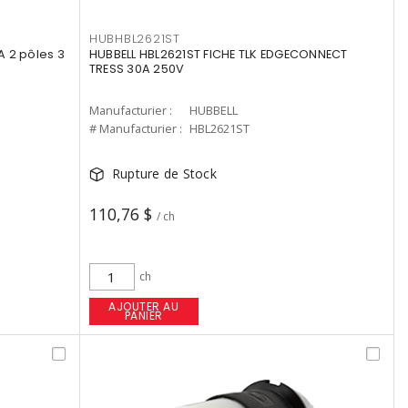
HUBHBL2621ST
A 2 pôles 3
HUBBELL HBL2621ST FICHE TLK EDGECONNECT
TRESS 30A 250V
Manufacturier :
HUBBELL
# Manufacturier :
HBL2621ST
Rupture de Stock
110,76 $
/ ch
ch
AJOUTER AU
PANIER