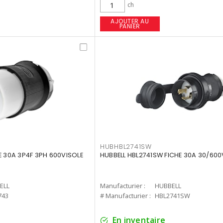
ch
AJOUTER AU
PANIER
HUBHBL2741SW
E 30A 3P4F 3PH 600VISOLE
HUBBELL HBL2741SW FICHE 30A 30/600
ELL
Manufacturier :
HUBBELL
743
# Manufacturier :
HBL2741SW
En inventaire