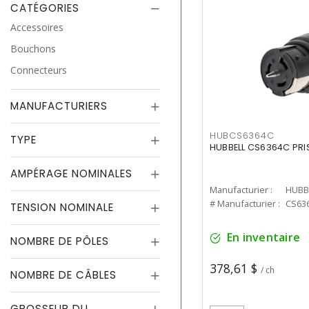
CATÉGORIES
Accessoires
Bouchons
Connecteurs
MANUFACTURIERS
HUBCS6364C
TYPE
HUBBELL CS6364C PRI
AMPÉRAGE NOMINALES
Manufacturier :
HUBB
# Manufacturier :
CS63
TENSION NOMINALE
En inventaire
NOMBRE DE PÔLES
378,61 $
/ ch
NOMBRE DE CÂBLES
GROSSEUR DU