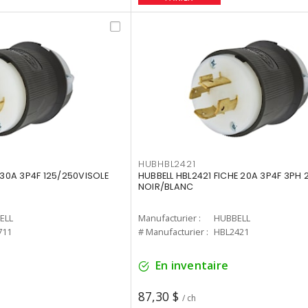
HUBHBL2421
 30A 3P4F 125/250VISOLE
HUBBELL HBL2421 FICHE 20A 3P4F 3PH 
NOIR/BLANC
ELL
Manufacturier :
HUBBELL
711
# Manufacturier :
HBL2421
En inventaire
87,30 $
/ ch