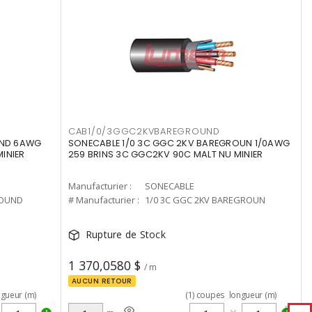
CAB1/0/3GGC2KVBAREGROUND
UND 6AWG
SONECABLE 1/0 3C GGC 2KV BAREGROUN 1/0AWG
INIER
259 BRINS 3C GGC2KV 90C MALT NU MINIER
Manufacturier :
SONECABLE
ROUND
# Manufacturier :
1/0 3C GGC 2KV BAREGROUN
Rupture de Stock
1 370,0580 $
/ m
AUCUN RETOUR
ngueur (m)
(
1
)
coupes
longueur (m)