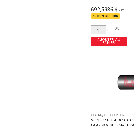
692,5386 $
/ m
AUCUN RETOUR
m
AJOUTER AU
PANIER
CAB4/3GGC2KV
SONECABLE 4 3C GGC
GGC 2KV 90C MALT IS