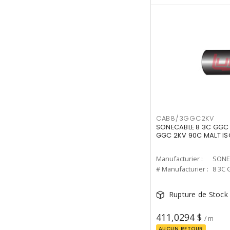
CAB8/3GGC2KV
SONECABLE 8 3C GGC 
GGC 2KV 90C MALT IS
Manufacturier :
SONE
# Manufacturier :
8 3C 
Rupture de Stock
411,0294 $
/ m
AUCUN RETOUR