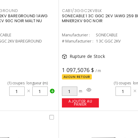
EGROUND
CAB1/3GGC2KVBLK
 2KV BAREGROUND 1AWG
SONECABLE 1 3C GGC 2KV 1AWG 259 B
KV 90C NOIR MALT NU
MINIER2KV 90C NOIR
CABLE
Manufacturier :
SONECABLE
 GGC 2KV BAREGROUND
# Manufacturier :
1 3C GGC 2KV
Rupture de Stock
1 097,5076 $
/ m
AUCUN RETOUR
(
1
)
coupes
longueur (m)
(
1
)
coupes
lo
m
AJOUTER AU
PANIER