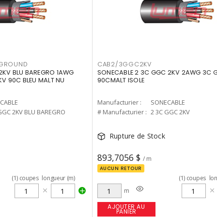
EGROUND
CAB2/3GGC2KV
 2KV BLU BAREGRO 1AWG
SONECABLE 2 3C GGC 2KV 2AWG 3C 
KV 90C BLEU MALT NU
90CMALT ISOLE
CABLE
Manufacturier :
SONECABLE
 GGC 2KV BLU BAREGRO
# Manufacturier :
2 3C GGC 2KV
Rupture de Stock
893,7056 $
/ m
AUCUN RETOUR
(
1
)
coupes
longueur (m)
(
1
)
coupes
lo
m
AJOUTER AU
PANIER