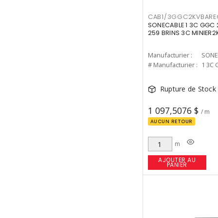
CAB1/3GGC2KVBAR
SONECABLE 1 3C GGC
259 BRINS 3C MINIER2
Manufacturier :
SONE
# Manufacturier :
1 3C
Rupture de Stock
1 097,5076 $
/ m
AUCUN RETOUR
m
AJOUTER AU
PANIER