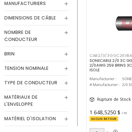
MANUFACTURIERS
DIMENSIONS DE CÂBLE
NOMBRE DE
CONDUCTEUR
BRIN
CAB2/0/3GGC2KVB
SONECABLE 2/0 3C G
2/0AWG 259 BRINS 3
TENSION NOMINALE
ISOLE
Manufacturier :
SONE
TYPE DE CONDUCTEUR
# Manufacturier :
2/0 
MATÉRIAUX DE
Rupture de Stock
L'ENVELOPPE
1 648,5250 $
/ m
MATÉRIEL D'ISOLATION
AUCUN RETOUR