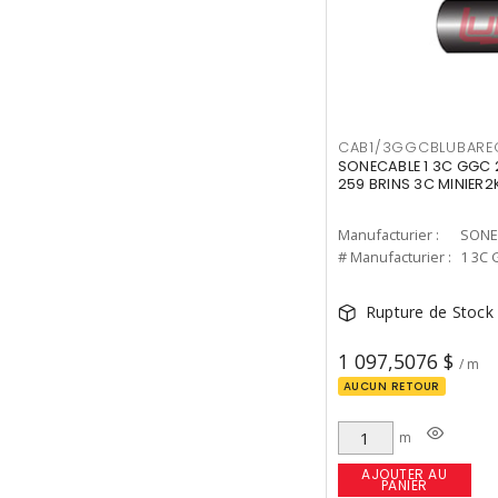
CAB1/3GGCBLUBAR
SONECABLE 1 3C GGC
259 BRINS 3C MINIER2
Manufacturier :
SONE
# Manufacturier :
1 3C
Rupture de Stock
1 097,5076 $
/ m
AUCUN RETOUR
m
AJOUTER AU
PANIER