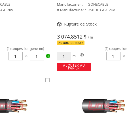
CABLE
Manufacturier :
SONECABLE
GGC 2KV
# Manufacturier :
250 3C GGC 2KV
Rupture de Stock
3 074,8512 $
/ m
AUCUN RETOUR
(
1
)
coupes
longueur (m)
(
1
)
coupes
lo
m
AJOUTER AU
PANIER