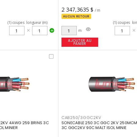
2 347,3635 $
/ m
AUCUN RETOUR
(
1
)
coupes
longueur (m)
(
1
)
coupes
lo
m
AJOUTER AU
PANIER
CAB250/3GGC2KV
 2KV 4AWG 259 BRINS 3C
SONECABLE 250 3C GGC 2KV 250MCM 
OL MINIER
3C GGC2KV 90C MALT ISOL MINIE