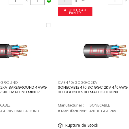
m
AJOUTER AU
PANIER
EGROUND
CAB4/0/3CGGC2KV
C 2KV BAREGROUND 4AWG
SONECABLE 4/0 3C GGC 2KV 4/0AWG 
V 90C MALT NU MINIER
3C GGC2KV 90C MALT ISOL MINIE
CABLE
Manufacturier :
SONECABLE
 GGC 2KV BAREGROUND
# Manufacturier :
4/0 3C GGC 2KV
Rupture de Stock