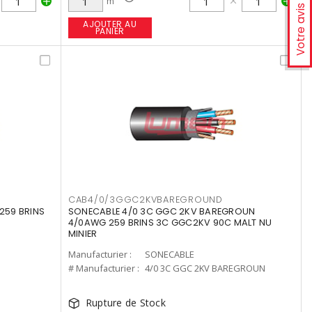
m
Votre avis
AJOUTER AU
PANIER
CAB4/0/3GGC2KVBAREGROUND
259 BRINS
SONECABLE 4/0 3C GGC 2KV BAREGROUN
4/0AWG 259 BRINS 3C GGC2KV 90C MALT NU
MINIER
Manufacturier :
SONECABLE
# Manufacturier :
4/0 3C GGC 2KV BAREGROUN
Rupture de Stock