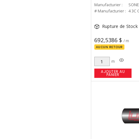
Manufacturier :
SONE
# Manufacturier :
4 3C 
Rupture de Stock
692,5386 $
/ m
AUCUN RETOUR
m
AJOUTER AU
PANIER