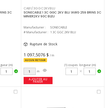
CAB1/3GGC2KVBLU
RINS 3C
SONECABLE 1 3C GGC 2KV BLU 1AWG 259 BRINS 3C
MINIER2KV 90C BLEU
Manufacturier :
SONECABLE
# Manufacturier :
1 3C GGC 2KV BLU
Rupture de Stock
1 097,5076 $
/ m
AUCUN RETOUR
ngueur (m)
(
1
)
coupes
longueur (m)
m
AJOUTER AU
PANIER