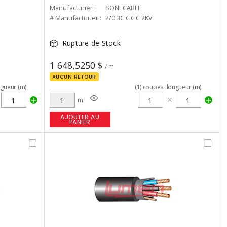
Manufacturier :
SONECABLE
# Manufacturier :
2/0 3C GGC 2KV
Rupture de Stock
1 648,5250 $
/ m
AUCUN RETOUR
ngueur (m)
(
1
)
coupes
longueur (m)
m
AJOUTER AU
PANIER