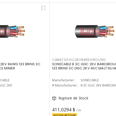
CAB8/3GGC2KVBAREGROUND
2KV 8AWG 133 BRINS 3C
SONECABLE 8 3C GGC 2KV BAREGRO
OL MINIER
133 BRINS 3C GGC 2KV 90C MALT NU M
CABLE
Manufacturier :
SONECABLE
GGC 2KV
# Manufacturier :
8 3C GGC 2KV BAREG
Rupture de Stock
411,0294 $
/ m
AUCUN RETOUR