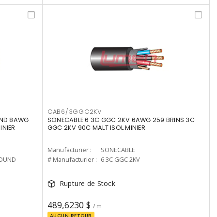
CAB6/3GGC2KV
UND 8AWG
SONECABLE 6 3C GGC 2KV 6AWG 259 BRINS 3C
INIER
GGC 2KV 90C MALT ISOL MINIER
Manufacturier :
SONECABLE
ROUND
# Manufacturier :
6 3C GGC 2KV
Rupture de Stock
489,6230 $
/ m
AUCUN RETOUR