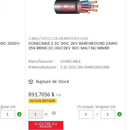
CAB2/3GGC2KVBAREGROUND
GGC 2000V
SONECABLE 2 3C GGC 2KV BAREGROUND 2AWG
259 BRINS 3C GGC2KV 90C MALT NU MINIER
Manufacturier :
SONECABLE
# Manufacturier :
2 3C GGC 2KV BAREGROUND
Rupture de Stock
893,7056 $
/ m
AUCUN RETOUR
ngueur (m)
(
1
)
coupes
longueur (m)
m
AJOUTER AU
PANIER