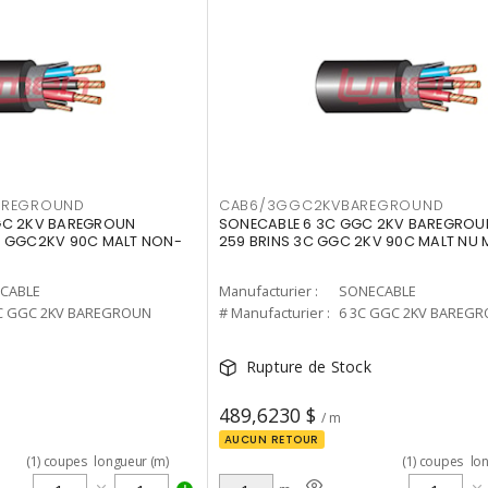
AREGROUND
CAB6/3GGC2KVBAREGROUND
GC 2KV BAREGROUN
SONECABLE 6 3C GGC 2KV BAREGRO
C GGC2KV 90C MALT NON-
259 BRINS 3C GGC 2KV 90C MALT NU M
CABLE
Manufacturier :
SONECABLE
3C GGC 2KV BAREGROUN
# Manufacturier :
6 3C GGC 2KV BAREG
Rupture de Stock
489,6230 $
/ m
AUCUN RETOUR
(
1
)
coupes
longueur (m)
(
1
)
coupes
lo