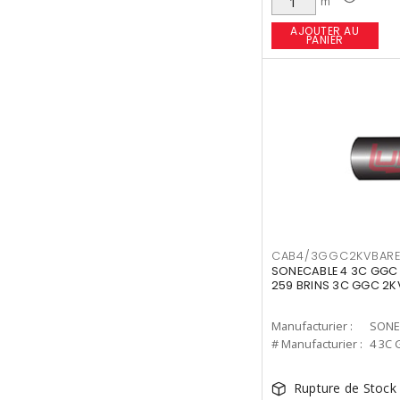
m
AJOUTER AU
PANIER
CAB4/3GGC2KVBAR
SONECABLE 4 3C GG
259 BRINS 3C GGC 2K
Manufacturier :
SONE
# Manufacturier :
4 3C
Rupture de Stock