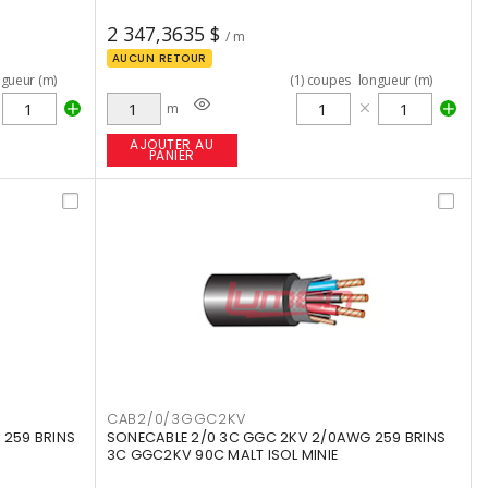
2 347,3635 $
/ m
AUCUN RETOUR
ngueur (m)
(
1
)
coupes
longueur (m)
m
AJOUTER AU
PANIER
CAB2/0/3GGC2KV
259 BRINS
SONECABLE 2/0 3C GGC 2KV 2/0AWG 259 BRINS
3C GGC2KV 90C MALT ISOL MINIE