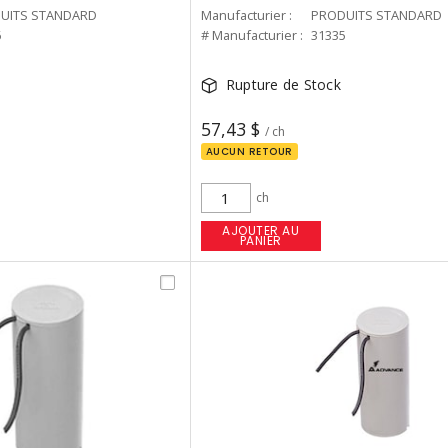
UITS STANDARD
Manufacturier :
PRODUITS STANDARD
6
# Manufacturier :
31335
Rupture de Stock
57,43 $
/ ch
AUCUN RETOUR
ch
AJOUTER AU
PANIER