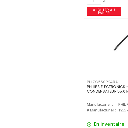
ch
AJOUTER AU
PANIER
PHI7C550P24RA
PHILIPS ELECTRONICS 
CONDENSATEUR 55.0 
Manufacturier :
PHILI
# Manufacturier :
1955
En inventaire