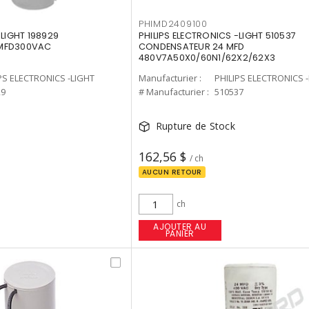
PHIMD2409100
-LIGHT 198929
PHILIPS ELECTRONICS -LIGHT 510537
 MFD300VAC
CONDENSATEUR 24 MFD
480V7A50X0/60N1/62X2/62X3
PS ELECTRONICS -LIGHT
Manufacturier :
PHILIPS ELECTRONICS 
29
# Manufacturier :
510537
Rupture de Stock
162,56 $
/ ch
AUCUN RETOUR
ch
AJOUTER AU
PANIER