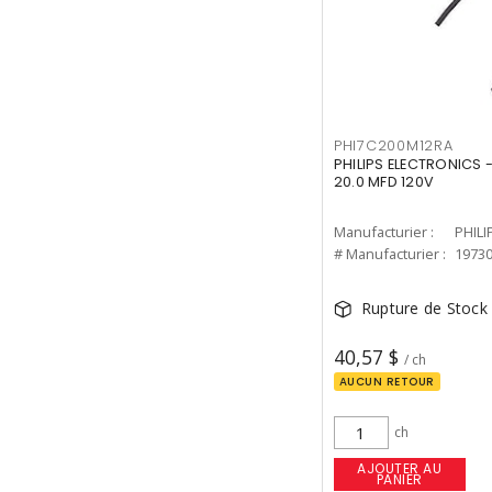
PHI7C200M12RA
PHILIPS ELECTRONICS 
20.0 MFD 120V
Manufacturier :
PHILI
# Manufacturier :
1973
Rupture de Stock
40,57 $
/ ch
AUCUN RETOUR
ch
AJOUTER AU
PANIER