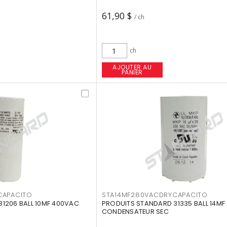
61,90 $
/ ch
ch
AJOUTER AU
PANIER
CAPACITO
STA14MF280VACDRYCAPACITO
1206 BALL 10MF 400VAC
PRODUITS STANDARD 31335 BALL 14MF
CONDENSATEUR SEC