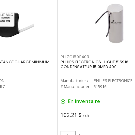
PHI7C150P40R
ISTANCE CHARGE MINIMUM
PHILIPS ELECTRONICS -LIGHT 515916
CONDENSATEUR 15.0MFD 400
ON
Manufacturier :
PHILIPS ELECTRONICS 
MLC
# Manufacturier :
515916
En inventaire
102,21 $
/ ch