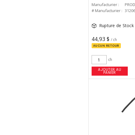
Manufacturier :
PROD
# Manufacturier :
3120
Rupture de Stock
44,93 $
/ ch
AUCUN RETOUR
ch
AJOUTER AU
PANIER