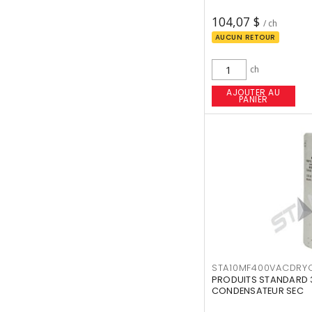
104,07 $
/ ch
AUCUN RETOUR
ch
AJOUTER AU
PANIER
STA10MF400VACDRY
PRODUITS STANDARD 3
CONDENSATEUR SEC