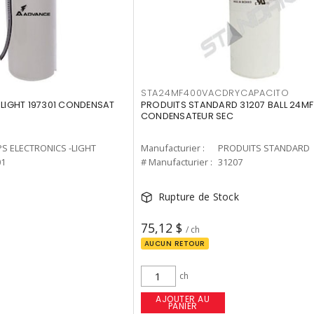
STA24MF400VACDRYCAPACITO
-LIGHT 197301 CONDENSAT
PRODUITS STANDARD 31207 BALL 24M
CONDENSATEUR SEC
PS ELECTRONICS -LIGHT
Manufacturier :
PRODUITS STANDARD
01
# Manufacturier :
31207
Rupture de Stock
75,12 $
/ ch
AUCUN RETOUR
ch
AJOUTER AU
PANIER