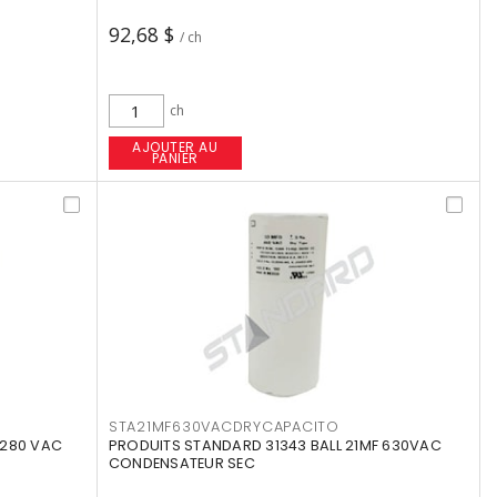
92,68 $
/ ch
ch
AJOUTER AU
PANIER
STA21MF630VACDRYCAPACITO
 280 VAC
PRODUITS STANDARD 31343 BALL 21MF 630VAC
CONDENSATEUR SEC