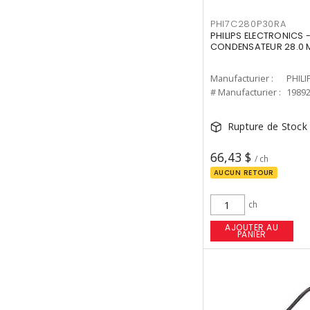
PHI7C280P30RA
PHILIPS ELECTRONICS 
CONDENSATEUR 28.0
Manufacturier :
PHILI
# Manufacturier :
1989
Rupture de Stock
66,43 $
/ ch
AUCUN RETOUR
ch
AJOUTER AU
PANIER