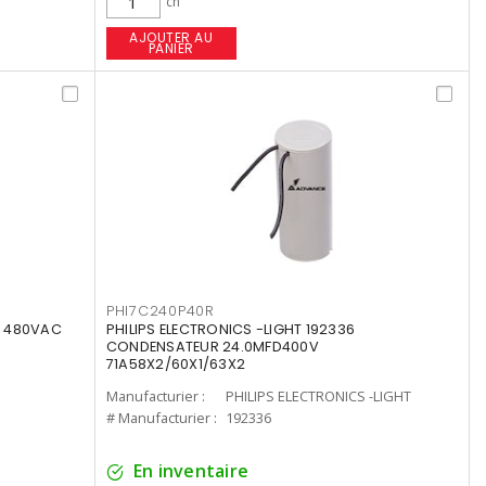
ch
AJOUTER AU
PANIER
PHI7C240P40R
F 480VAC
PHILIPS ELECTRONICS -LIGHT 192336
CONDENSATEUR 24.0MFD400V
71A58X2/60X1/63X2
Manufacturier :
PHILIPS ELECTRONICS -LIGHT
# Manufacturier :
192336
En inventaire