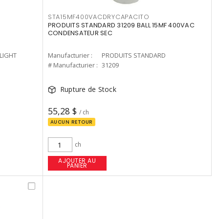
STA15MF400VACDRYCAPACITO
PRODUITS STANDARD 31209 BALL 15MF 400VAC
CONDENSATEUR SEC
-LIGHT
Manufacturier :
PRODUITS STANDARD
# Manufacturier :
31209
Rupture de Stock
55,28 $
/ ch
AUCUN RETOUR
ch
AJOUTER AU
PANIER