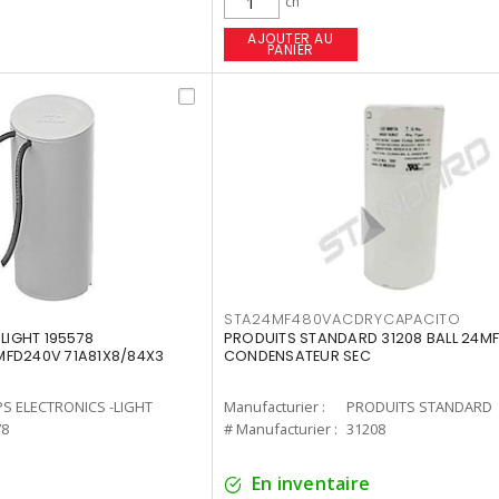
ch
AJOUTER AU
PANIER
STA24MF480VACDRYCAPACITO
-LIGHT 195578
PRODUITS STANDARD 31208 BALL 24M
MFD240V 71A81X8/84X3
CONDENSATEUR SEC
PS ELECTRONICS -LIGHT
Manufacturier :
PRODUITS STANDARD
78
# Manufacturier :
31208
En inventaire