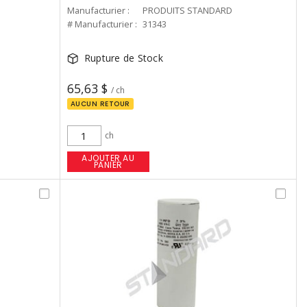
Manufacturier :
PRODUITS STANDARD
# Manufacturier :
31343
Rupture de Stock
65,63 $
/ ch
AUCUN RETOUR
ch
AJOUTER AU
PANIER