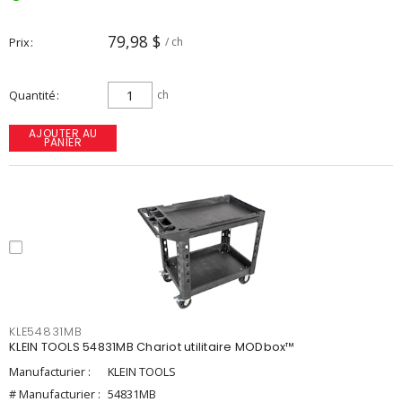
79,98 $
Prix
/ ch
Quantité
ch
AJOUTER AU
PANIER
KLE54831MB
KLEIN TOOLS 54831MB Chariot utilitaire MODbox™
Manufacturier :
KLEIN TOOLS
# Manufacturier :
54831MB