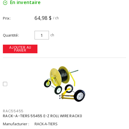
En inventaire
64,98 $
Prix
/ ch
Quantité
ch
AJOUTER AU
PANIER
RAC55455
RACK-A-TIERS 55455 E-Z ROLL WIRE RACK0
Manufacturier :
RACK-A-TIERS