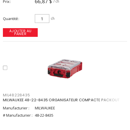
66,87 $
Prix
/ ch
Quantité
ch
AJOUTER AU
PANIER
MIL48228435
MILWAUKEE 48-22-8435 ORGANISATEUR COMPACTE PACKOUT
Manufacturier :
MILWAUKEE
# Manufacturier :
48-22-8435