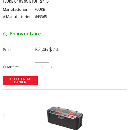
FLUKE 649365 ETUI T2/T5
Manufacturier :
FLUKE
# Manufacturier :
649365
En inventaire
82,46 $
Prix
/ ch
Quantité
ch
AJOUTER AU
PANIER