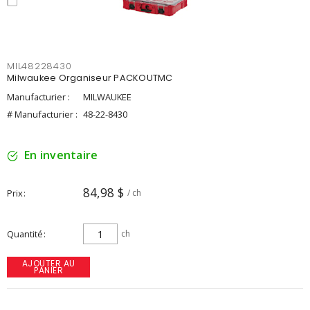
MIL48228430
Milwaukee Organiseur PACKOUTMC
Manufacturier :
MILWAUKEE
# Manufacturier :
48-22-8430
En inventaire
84,98 $
Prix
/ ch
Quantité
ch
AJOUTER AU
PANIER