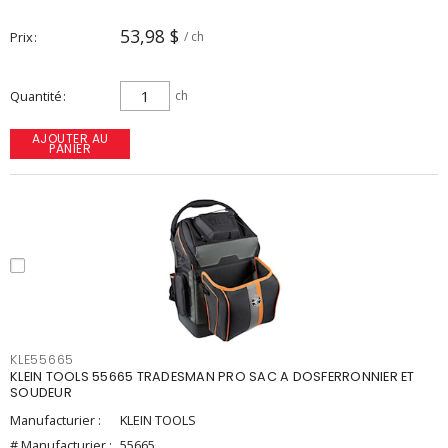
53,98 $
Prix
/ ch
Quantité
ch
AJOUTER AU
PANIER
KLE55665
KLEIN TOOLS 55665 TRADESMAN PRO SAC A DOSFERRONNIER ET
SOUDEUR
Manufacturier :
KLEIN TOOLS
# Manufacturier :
55665