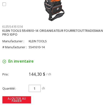
KLE554161014
KLEIN TOOLS 5541610-14 ORGANISATEUR FOURRETOUTTRADESMAN
PRO 10PO
Manufacturier :
KLEIN TOOLS
# Manufacturier :
5541610-14
En inventaire
144,30 $
Prix
/ ch
Quantité
ch
AJOUTER AU
PANIER