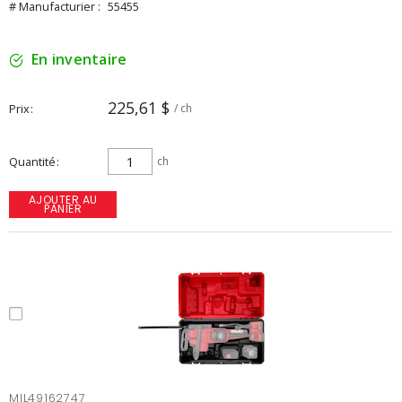
# Manufacturier :
55455
En inventaire
225,61 $
Prix
/ ch
Quantité
ch
AJOUTER AU
PANIER
MIL49162747