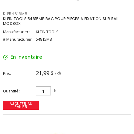
KLE54815MB
KLEIN TOOLS 54815MB BAC POUR PIECES A FIXATION SUR RAIL
MODBOX
Manufacturier :
KLEIN TOOLS
# Manufacturier :
54815MB
En inventaire
21,99 $
Prix
/ ch
Quantité
ch
AJOUTER AU
PANIER