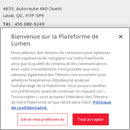
4655, Autoroute 440 Ouest
Laval, QC, H7P 5P9
Tél.
:
450 688-9249
Sans frais
:
1 800 599-9249
Bienvenue sur la Plateforme de
Téléc.
:
450 686-1444
Lumen
Service d'urgence
:
1 800 363-0303
(Après les heures de
bureau - 17h00 et 7h00, Frais applicables)
Nous utilisons des témoins de connexion pour optimiser
votre expérience de navigation sur notre Plateforme
ainsi que la qualité du contenu et des communications.
Fait au Canada avec des composants canadiens et importés
Avec votre consentement, il est possible que nous
utilisions également des Témoins non essentiels pour
améliorer l’expérience utilisateur et analyser
INSCRIVEZ-VOUS À L'INFOLETTRE
l’achalandage de la Plateforme. Vous pouvez modifier
vos préférences avant de continuer. En cliquant sur «
Obtenez des informations à jour sur les offres de Lumen
Tout accepter », vous acceptez l’utilisation des Témoins
de notre Plateforme tel que décrit dans notre
Politique
de confidentialité.
Gérer mes préférences
Tout accepter