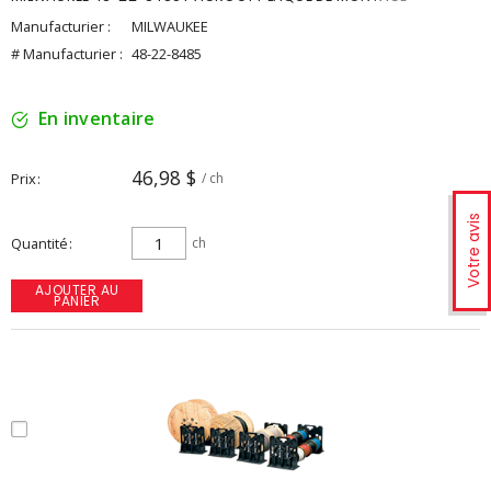
Manufacturier :
MILWAUKEE
# Manufacturier :
48-22-8485
En inventaire
46,98 $
Prix
/ ch
Votre avis
Quantité
ch
AJOUTER AU
PANIER