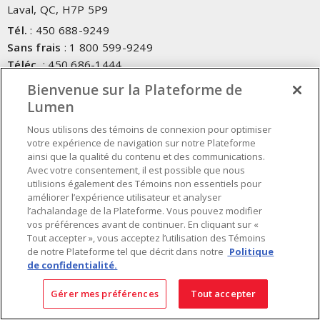
Laval, QC, H7P 5P9
Tél.
:
450 688-9249
Sans frais
:
1 800 599-9249
Téléc.
:
450 686-1444
Service d'urgence
:
1 800 363-0303
(Après les heures de
Bienvenue sur la Plateforme de
bureau - 17h00 et 7h00, Frais applicables)
Lumen
Nous utilisons des témoins de connexion pour optimiser
Fait au Canada avec des composants canadiens et importés
votre expérience de navigation sur notre Plateforme
ainsi que la qualité du contenu et des communications.
Avec votre consentement, il est possible que nous
INSCRIVEZ-VOUS À L'INFOLETTRE
utilisions également des Témoins non essentiels pour
améliorer l’expérience utilisateur et analyser
Obtenez des informations à jour sur les offres de Lumen
l’achalandage de la Plateforme. Vous pouvez modifier
vos préférences avant de continuer. En cliquant sur «
Tout accepter », vous acceptez l’utilisation des Témoins
de notre Plateforme tel que décrit dans notre
Politique
de confidentialité.
Gérer mes préférences
Tout accepter