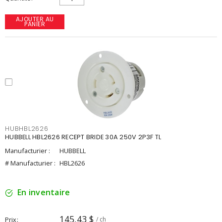
AJOUTER AU
PANIER
HUBHBL2626
HUBBELL HBL2626 RECEPT BRIDE 30A 250V 2P3F TL
Manufacturier :
HUBBELL
# Manufacturier :
HBL2626
En inventaire
145,43 $
Prix
/ ch