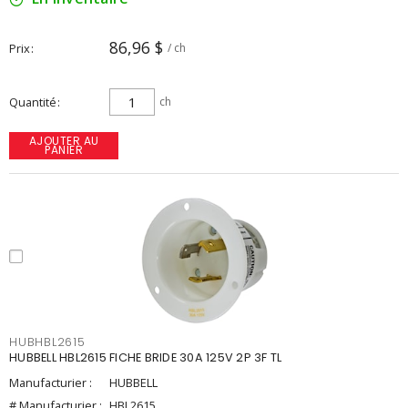
86,96 $
Prix
/ ch
Quantité
ch
AJOUTER AU
PANIER
HUBHBL2615
HUBBELL HBL2615 FICHE BRIDE 30A 125V 2P 3F TL
Manufacturier :
HUBBELL
# Manufacturier :
HBL2615