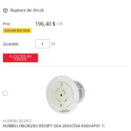
Rupture de Stock
196,40 $
Prix
/ ch
AUCUN RETOUR
Quantité
ch
AJOUTER AU
PANIER
HUBHBL3525C
HUBBELL HBL3525C RECEPT 20A 250V/10A 600V4P5F TL