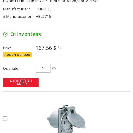
HUBBELL HBL2716 RECEPT BRIDE 30A 125/250V 3P4F
Manufacturier :
HUBBELL
# Manufacturier :
HBL2716
En inventaire
167,56 $
Prix
/ ch
AUCUN RETOUR
Quantité
ch
AJOUTER AU
PANIER