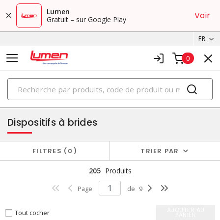
Lumen
Voir
Gratuit – sur Google Play
FR
0
PRODUITS
fiches et connecteurs
Dispositifs à brides
FILTRES
0
TRIER PAR
205
Produits
Page
de
9
AJOUTER AU
Tout cocher
PANIER