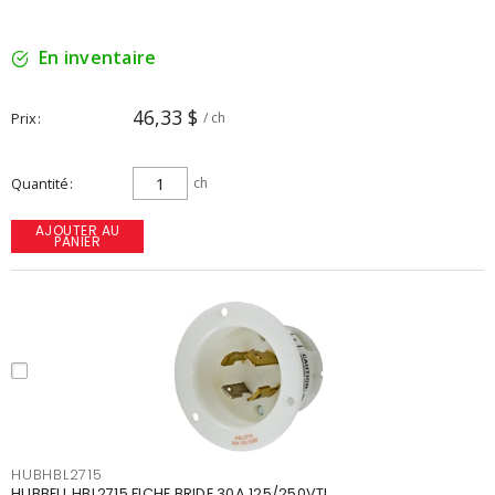
En inventaire
46,33 $
Prix
/ ch
Quantité
ch
AJOUTER AU
PANIER
HUBHBL2715
HUBBELL HBL2715 FICHE BRIDE 30A 125/250VTL