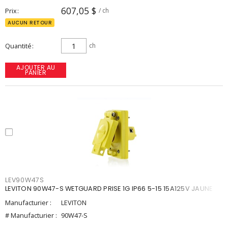
607,05 $
Prix
/ ch
AUCUN RETOUR
Quantité
ch
AJOUTER AU
PANIER
LEV90W47S
LEVITON 90W47-S WETGUARD PRISE 1G IP66 5-15 15A125V JAUNE
Manufacturier :
LEVITON
# Manufacturier :
90W47-S