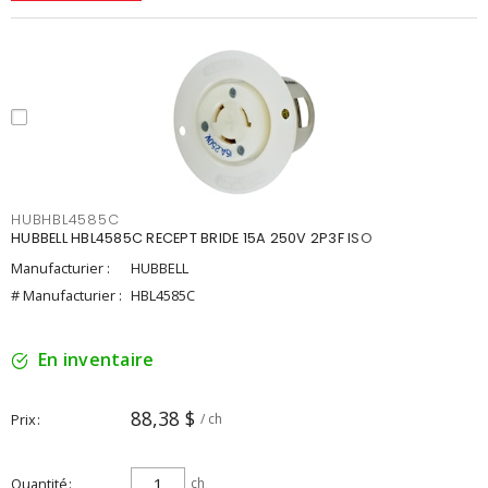
HUBHBL4585C
HUBBELL HBL4585C RECEPT BRIDE 15A 250V 2P3F ISO
Manufacturier :
HUBBELL
# Manufacturier :
HBL4585C
En inventaire
88,38 $
Prix
/ ch
Quantité
ch