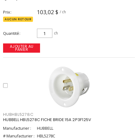
103,02 $
Prix
/ ch
AUCUN RETOUR
Quantité
ch
AJOUTER AU
PANIER
HUBHBL5278C
HUBBELL HBL5278C FICHE BRIDE 15A 2P3F125V
Manufacturier :
HUBBELL
# Manufacturier :
HBL5278C