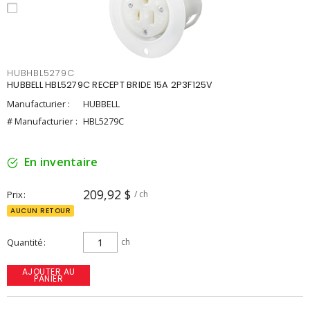
HUBHBL5279C
HUBBELL HBL5279C RECEPT BRIDE 15A 2P3F125V
Manufacturier :
HUBBELL
# Manufacturier :
HBL5279C
En inventaire
209,92 $
Prix
/ ch
AUCUN RETOUR
Quantité
ch
AJOUTER AU
PANIER