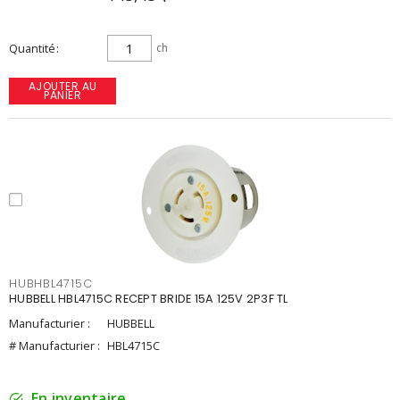
Quantité
ch
AJOUTER AU
PANIER
HUBHBL4715C
HUBBELL HBL4715C RECEPT BRIDE 15A 125V 2P3F TL
Manufacturier :
HUBBELL
# Manufacturier :
HBL4715C
En inventaire