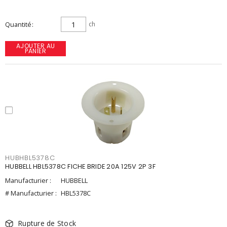
Quantité
ch
AJOUTER AU
PANIER
HUBHBL5378C
HUBBELL HBL5378C FICHE BRIDE 20A 125V 2P 3F
Manufacturier :
HUBBELL
# Manufacturier :
HBL5378C
Rupture de Stock