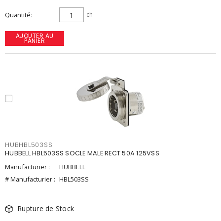
Quantité
ch
AJOUTER AU
PANIER
HUBHBL503SS
HUBBELL HBL503SS SOCLE MALE RECT 50A 125VSS
Manufacturier :
HUBBELL
# Manufacturier :
HBL503SS
Rupture de Stock