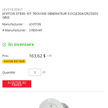
LEV37830KIT
LEVITON 37830-KIT TROUSSE GENERATEUR SOCLE30A125/250V
GRIS
Manufacturier :
LEVITON
# Manufacturier :
37830-KIT
En inventaire
163,62 $
Prix
/ ch
AUCUN RETOUR
Quantité
ch
AJOUTER AU
PANIER