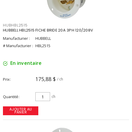
HUBHBL2515
HUBBELL HBL2515 FICHE BRIDE 20A 3PH 120/208V
Manufacturier :
HUBBELL
# Manufacturier :
HBL2515
En inventaire
175,88 $
Prix
/ ch
Quantité
ch
AJOUTER AU
PANIER