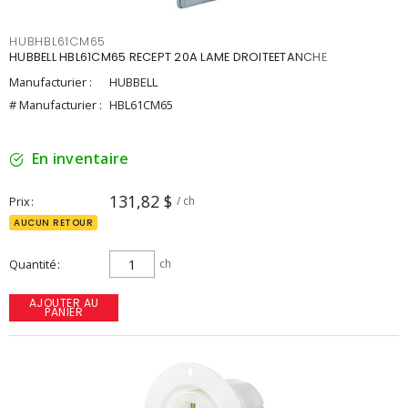
HUBHBL61CM65
HUBBELL HBL61CM65 RECEPT 20A LAME DROITEETANCHE
Manufacturier :
HUBBELL
# Manufacturier :
HBL61CM65
En inventaire
131,82 $
Prix
/ ch
AUCUN RETOUR
Quantité
ch
AJOUTER AU
PANIER