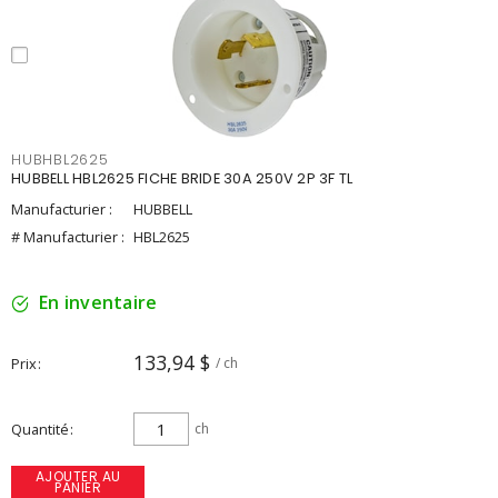
HUBHBL2625
HUBBELL HBL2625 FICHE BRIDE 30A 250V 2P 3F TL
Manufacturier :
HUBBELL
# Manufacturier :
HBL2625
En inventaire
133,94 $
Prix
/ ch
Quantité
ch
AJOUTER AU
PANIER