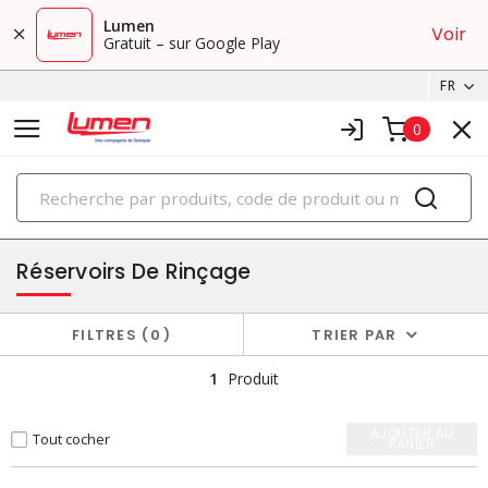
Lumen
Voir
Gratuit – sur Google Play
FR
0
PRODUITS
laveuses de pièces
Réservoirs De Rinçage
FILTRES
0
TRIER PAR
1
Produit
AJOUTER AU
Tout cocher
PANIER