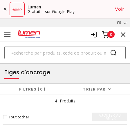
Lumen
Voir
Gratuit – sur Google Play
FR
0
PRODUITS
ancrages et raccords pour compagnies de services publics
Tiges d'ancrage
FILTRES
0
TRIER PAR
4
Produits
AJOUTER AU
Tout cocher
PANIER