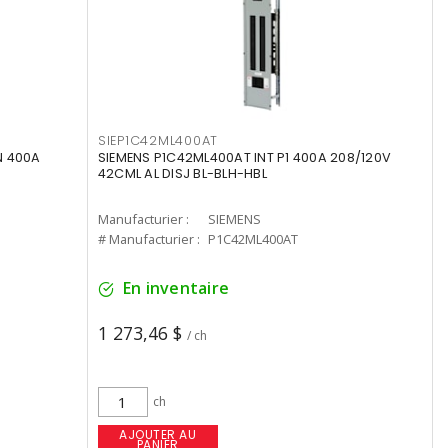
SIEP1C42ML400AT
N 400A
SIEMENS P1C42ML400AT INT P1 400A 208/120V
42CML AL DISJ BL-BLH-HBL
Manufacturier :
SIEMENS
# Manufacturier :
P1C42ML400AT
En inventaire
1 273,46 $
/ ch
ch
AJOUTER AU
PANIER