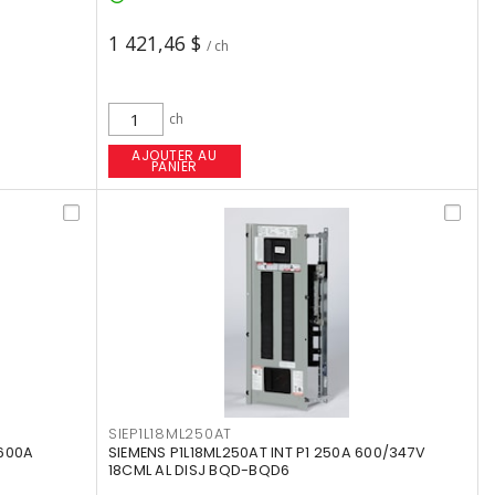
1 421,46 $
/ ch
ch
AJOUTER AU
PANIER
SIEP1L18ML250AT
 600A
SIEMENS P1L18ML250AT INT P1 250A 600/347V
18CML AL DISJ BQD-BQD6