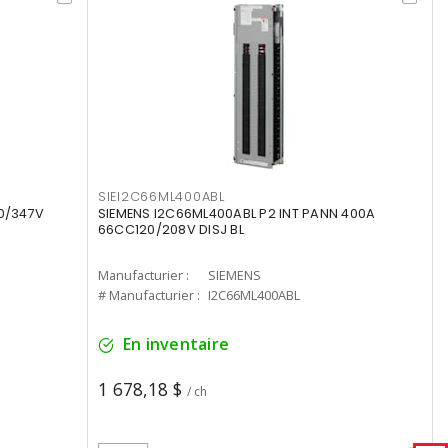
SIEI2C66ML400ABL
00/347V
SIEMENS I2C66ML400ABL P2 INT PANN 400A
66CC120/208V DISJ BL
Manufacturier :
SIEMENS
# Manufacturier :
I2C66ML400ABL
En inventaire
1 678,18 $
/ ch