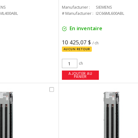
ENS
Manufacturier :
SIEMENS
0ML400ABL
# Manufacturier :
I2C66ML600ABL
En inventaire
10 425,07 $
/ ch
AUCUN RETOUR
ch
AJOUTER AU
PANIER