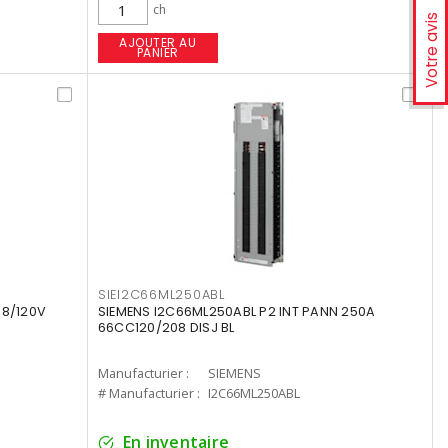
ch
Votre avis
AJOUTER AU
PANIER
SIEI2C66ML250ABL
08/120V
SIEMENS I2C66ML250ABL P2 INT PANN 250A
66CC120/208 DISJ BL
Manufacturier :
SIEMENS
# Manufacturier :
I2C66ML250ABL
En inventaire