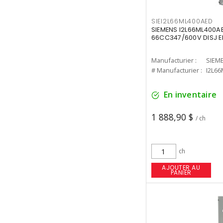
SIEI2L66ML400AED
SIEMENS I2L66ML400A
66CC347/600V DISJ E
Manufacturier :
SIEM
# Manufacturier :
I2L6
En inventaire
1 888,90 $
/ ch
ch
AJOUTER AU
PANIER