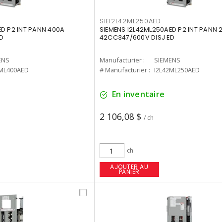
SIEI2L42ML250AED
ED P2 INT PANN 400A
SIEMENS I2L42ML250AED P2 INT PANN 
D
42CC347/600V DISJ ED
ENS
Manufacturier :
SIEMENS
6ML400AED
# Manufacturier :
I2L42ML250AED
En inventaire
2 106,08 $
/ ch
ch
AJOUTER AU
PANIER