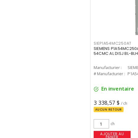
SIEP1A54MC250AT
SIEMENS P1A54MC250A
54CMC AL DISJ BL-BL
Manufacturier :
SIEM
# Manufacturier :
P1A5
En inventaire
3 338,57 $
/ ch
AUCUN RETOUR
ch
AJOUTER AU
PANIER