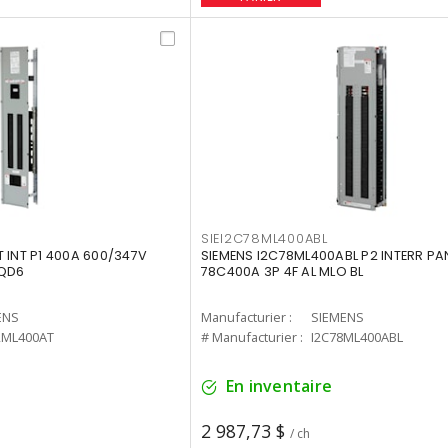
SIEI2C78ML400ABL
 INT P1 400A 600/347V
SIEMENS I2C78ML400ABL P2 INTERR P
BQD6
78C400A 3P 4F AL MLO BL
ENS
Manufacturier :
SIEMENS
2ML400AT
# Manufacturier :
I2C78ML400ABL
En inventaire
2 987,73 $
/ ch