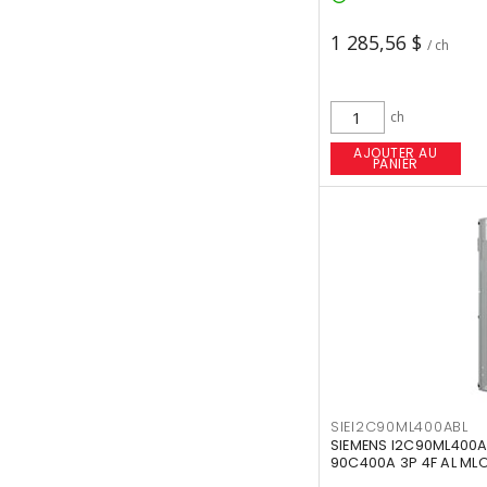
1 285,56 $
/ ch
ch
AJOUTER AU
PANIER
SIEI2C90ML400ABL
SIEMENS I2C90ML400A
90C400A 3P 4F AL MLO