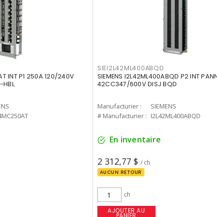
SIEI2L42ML400ABQD
T INT P1 250A 120/240V
SIEMENS I2L42ML400ABQD P2 INT PAN
H-HBL
42CC347/600V DISJ BQD
ENS
Manufacturier :
SIEMENS
4MC250AT
# Manufacturier :
I2L42ML400ABQD
En inventaire
2 312,77 $
/ ch
AUCUN RETOUR
ch
AJOUTER AU
PANIER