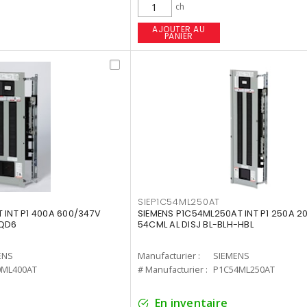
ch
AJOUTER AU
PANIER
SIEP1C54ML250AT
 INT P1 400A 600/347V
SIEMENS P1C54ML250AT INT P1 250A 2
BQD6
54CML AL DISJ BL-BLH-HBL
ENS
Manufacturier :
SIEMENS
0ML400AT
# Manufacturier :
P1C54ML250AT
En inventaire