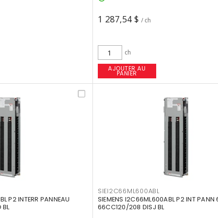
1 287,54 $
/ ch
ch
AJOUTER AU
PANIER
SIEI2C66ML600ABL
BL P2 INTERR PANNEAU
SIEMENS I2C66ML600ABL P2 INT PANN
 BL
66CC120/208 DISJ BL