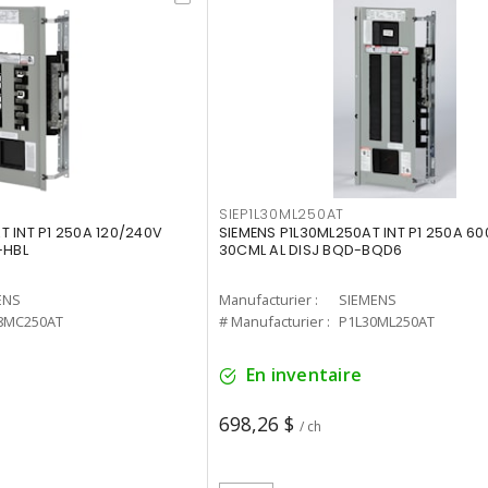
SIEP1L30ML250AT
 INT P1 250A 120/240V
SIEMENS P1L30ML250AT INT P1 250A 6
-HBL
30CML AL DISJ BQD-BQD6
ENS
Manufacturier :
SIEMENS
8MC250AT
# Manufacturier :
P1L30ML250AT
En inventaire
698,26 $
/ ch