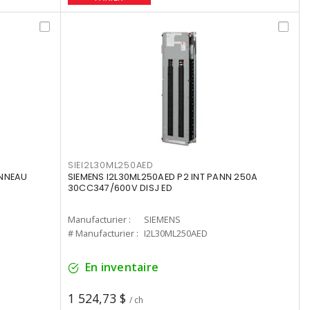
SIEI2L30ML250AED
ANNEAU
SIEMENS I2L30ML250AED P2 INT PANN 250A
30CC347/600V DISJ ED
Manufacturier :
SIEMENS
# Manufacturier :
I2L30ML250AED
En inventaire
1 524,73 $
/ ch