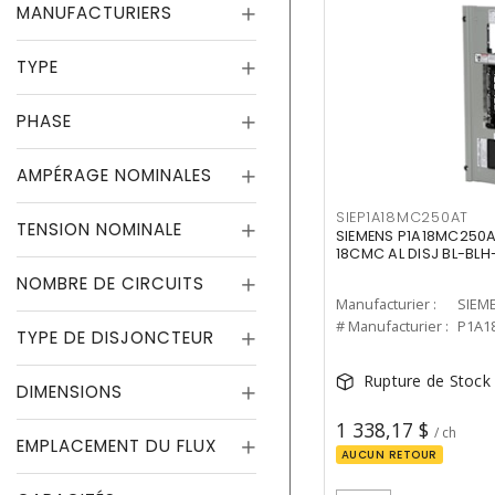
MANUFACTURIERS
TYPE
PHASE
AMPÉRAGE NOMINALES
SIEP1A18MC250AT
TENSION NOMINALE
SIEMENS P1A18MC250AT
18CMC AL DISJ BL-BLH
NOMBRE DE CIRCUITS
Manufacturier :
SIEM
# Manufacturier :
P1A1
TYPE DE DISJONCTEUR
Rupture de Stock
DIMENSIONS
1 338,17 $
/ ch
EMPLACEMENT DU FLUX
AUCUN RETOUR