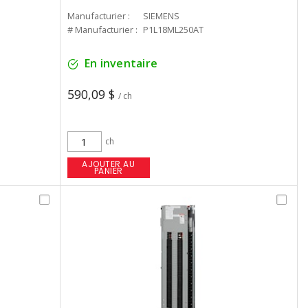
Manufacturier :
SIEMENS
# Manufacturier :
P1L18ML250AT
En inventaire
590,09 $
/ ch
ch
AJOUTER AU
PANIER