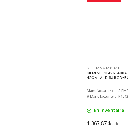
SIEP1L42ML400AT
SIEMENS P1L42ML400AT
42CML AL DISJ BQD-
Manufacturier :
SIEM
# Manufacturier :
P1L4
En inventaire
1 367,87 $
/ ch