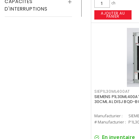
CAPACITÉS
ch
D'INTERRUPTIONS
AJOUTER AU
PANIER
SIEP1L30ML400AT
SIEMENS P1L30ML400AT
30CML AL DISJ BQD-
Manufacturier :
SIEM
# Manufacturier :
P1L3
En inventaire