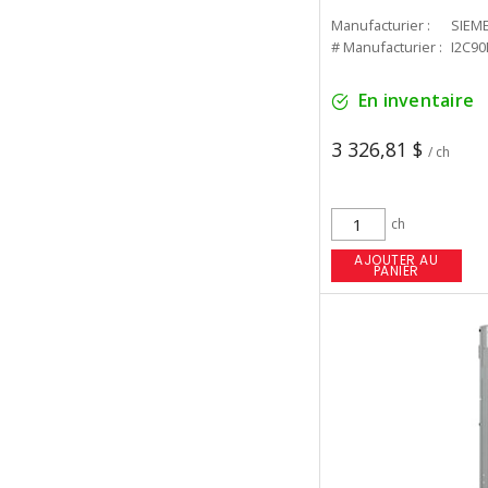
Manufacturier :
SIEM
# Manufacturier :
I2C9
En inventaire
3 326,81 $
/ ch
ch
AJOUTER AU
PANIER