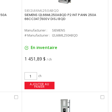
SIEI2L66ML250ABQD
250A
SIEMENS I2L66ML250ABQD P2 INT PANN 250A
66CC347/600V DISJ BQD
Manufacturier :
SIEMENS
# Manufacturier :
I2L66ML250ABQD
En inventaire
1 451,89 $
/ ch
ch
AJOUTER AU
PANIER