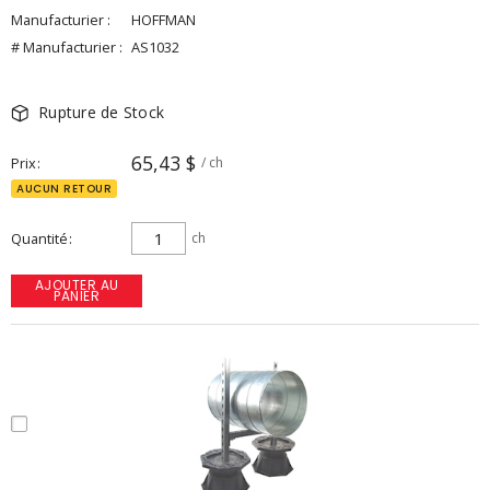
Manufacturier :
HOFFMAN
# Manufacturier :
AS1032
Rupture de Stock
65,43 $
Prix
/ ch
AUCUN RETOUR
Quantité
ch
AJOUTER AU
PANIER