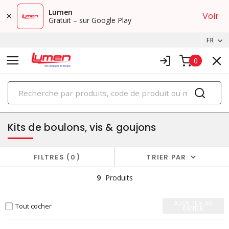
Lumen
Voir
Gratuit – sur Google Play
FR
0
PRODUITS
kits d'assortiment
Kits de boulons, vis & goujons
FILTRES
0
TRIER PAR
9
Produits
AJOUTER AU
Tout cocher
PANIER