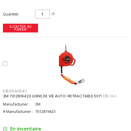
Quantité
ch
AJOUTER AU
PANIER
DBI3590547
3M 7012819423 LIGNE DE VIE AUTO-RETRACTABLE 50PI (15.2M)
Manufacturier :
3M
# Manufacturier :
7012819423
En inventaire