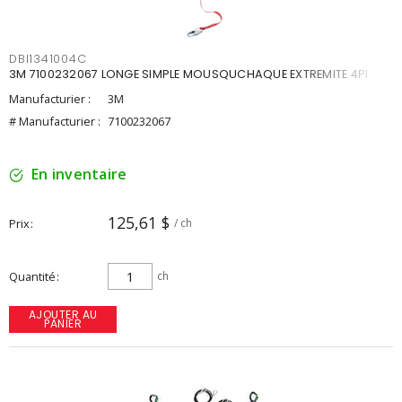
DBI1341004C
3M 7100232067 LONGE SIMPLE MOUSQUCHAQUE EXTREMITE 4PI
Manufacturier :
3M
# Manufacturier :
7100232067
En inventaire
125,61 $
Prix
/ ch
Quantité
ch
AJOUTER AU
PANIER