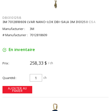
DBI3101258
3M 7012818609 LVAR NANO-LOK DBI-SALA 3M 3101258 CSA
Manufacturier :
3M
# Manufacturier :
7012818609
En inventaire
258,33 $
Prix
/ ch
Quantité
ch
AJOUTER AU
PANIER