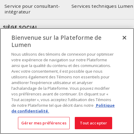
Service pour consultant-
Services techniques Lumen
intégrateur
SIÈGE SOCIAL
Bienvenue sur la Plateforme de
4655, Autoroute 440 Ouest
Lumen
Laval, QC, H7P 5P9
Nous utilisons des témoins de connexion pour optimiser
Tél.
:
450 688-9249
votre expérience de navigation sur notre Plateforme
Sans frais
:
1 800 599-9249
ainsi que la qualité du contenu et des communications.
Téléc.
:
450 686-1444
Avec votre consentement, il est possible que nous
Service d'urgence
:
1 800 363-0303
(Après les heures de
utilisions également des Témoins non essentiels pour
améliorer l’expérience utilisateur et analyser
bureau - 17h00 et 7h00, Frais applicables)
l’achalandage de la Plateforme. Vous pouvez modifier
vos préférences avant de continuer. En cliquant sur «
Fait au Canada avec des composants canadiens et importés
Tout accepter », vous acceptez l’utilisation des Témoins
de notre Plateforme tel que décrit dans notre
Politique
de confidentialité.
INSCRIVEZ-VOUS À L'INFOLETTRE
Gérer mes préférences
Tout accepter
Obtenez des informations à jour sur les offres de Lumen