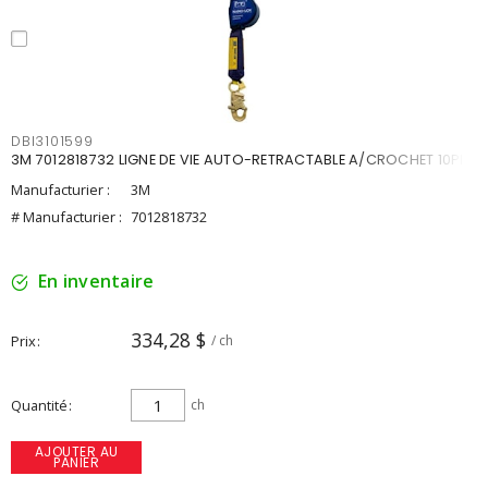
DBI3101599
3M 7012818732 LIGNE DE VIE AUTO-RETRACTABLE A/CROCHET 10PI
Manufacturier :
3M
# Manufacturier :
7012818732
En inventaire
334,28 $
Prix
/ ch
Quantité
ch
AJOUTER AU
PANIER