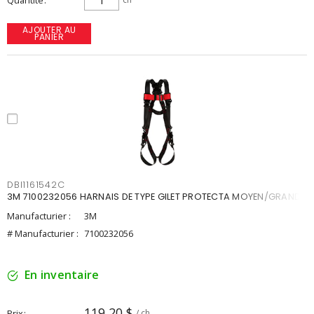
Quantité
AJOUTER AU
PANIER
DBI1161542C
3M 7100232056 HARNAIS DE TYPE GILET PROTECTA MOYEN/GRAND
Manufacturier :
3M
# Manufacturier :
7100232056
En inventaire
119,20 $
Prix
/ ch