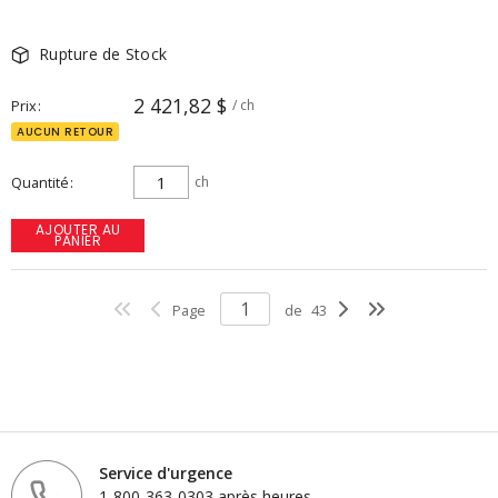
Rupture de Stock
2 421,82 $
Prix
/ ch
AUCUN RETOUR
Quantité
ch
AJOUTER AU
PANIER
Page
de
43
Service d'urgence
1-800-363-0303 après heures