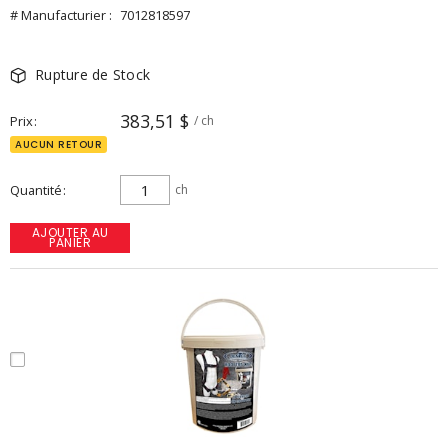
# Manufacturier :
7012818597
Rupture de Stock
383,51 $
Prix
/ ch
AUCUN RETOUR
Quantité
ch
AJOUTER AU
PANIER