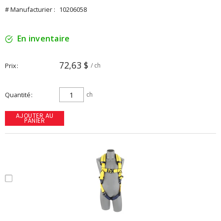
# Manufacturier :
10206058
En inventaire
72,63 $
Prix
/ ch
Quantité
ch
AJOUTER AU
PANIER