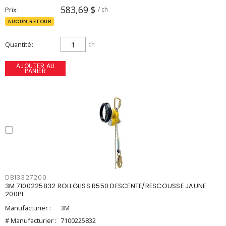
583,69 $
Prix
/ ch
AUCUN RETOUR
Quantité
ch
AJOUTER AU
PANIER
DBI3327200
3M 7100225832 ROLLGLISS R550 DESCENTE/RESCOUSSE JAUNE
200PI
Manufacturier :
3M
# Manufacturier :
7100225832