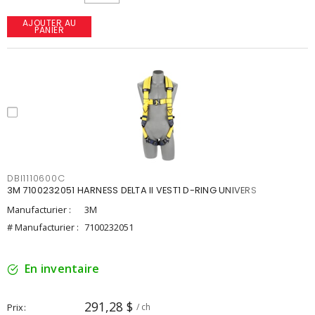
AJOUTER AU
PANIER
DBI1110600C
3M 7100232051 HARNESS DELTA II VEST1 D-RING UNIVERS
Manufacturier :
3M
# Manufacturier :
7100232051
En inventaire
291,28 $
Prix
/ ch