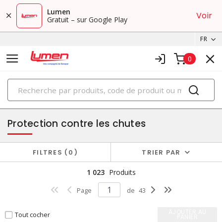
Lumen
Voir
Gratuit – sur Google Play
FR
0
PRODUITS
équipements de protection individuelle
Protection contre les chutes
FILTRES
0
TRIER PAR
1 023
Produits
Page
de
43
AJOUTER AU
Tout cocher
PANIER