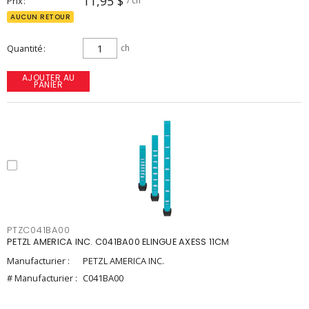
11,95 $
Prix
/ ch
AUCUN RETOUR
Quantité
ch
AJOUTER AU
PANIER
PTZC041BA00
PETZL AMERICA INC. C041BA00 ELINGUE AXESS 11CM
Manufacturier :
PETZL AMERICA INC.
# Manufacturier :
C041BA00