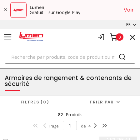
Lumen
Voir
Gratuit – sur Google Play
FR
0
PRODUITS
produits de santé et sécurité
Armoires de rangement & contenants de
sécurité
FILTRES
0
TRIER PAR
82
Produits
Page
de
4
AJOUTER AU