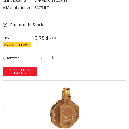
Manufacturier :
DYNAMIC SECURITE
# Manufacturier :
FACS1LT
Rupture de Stock
5,75 $
Prix
/ ch
AUCUN RETOUR
Quantité
ch
AJOUTER AU
PANIER