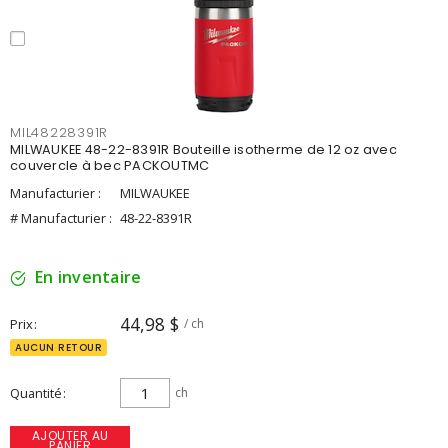
MIL48228391R
MILWAUKEE 48-22-8391R Bouteille isotherme de 12 oz avec
couvercle à bec PACKOUTMC
Manufacturier :
MILWAUKEE
# Manufacturier :
48-22-8391R
En inventaire
44,98 $
Prix
/ ch
AUCUN RETOUR
Quantité
ch
AJOUTER AU
PANIER