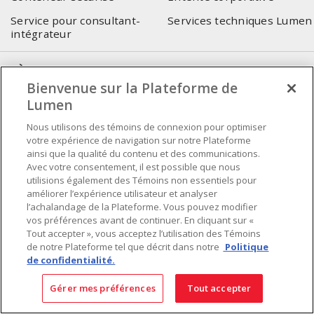
Service pour consultant-
Services techniques Lumen
intégrateur
SIÈGE SOCIAL
Bienvenue sur la Plateforme de
4655, Autoroute 440 Ouest
Lumen
Laval, QC, H7P 5P9
Nous utilisons des témoins de connexion pour optimiser
Tél.
:
450 688-9249
votre expérience de navigation sur notre Plateforme
Sans frais
:
1 800 599-9249
ainsi que la qualité du contenu et des communications.
Avec votre consentement, il est possible que nous
Téléc.
:
450 686-1444
utilisions également des Témoins non essentiels pour
Service d'urgence
:
1 800 363-0303
(Après les heures de
améliorer l’expérience utilisateur et analyser
bureau - 17h00 et 7h00, Frais applicables)
l’achalandage de la Plateforme. Vous pouvez modifier
vos préférences avant de continuer. En cliquant sur «
Tout accepter », vous acceptez l’utilisation des Témoins
Fait au Canada avec des composants canadiens et importés
de notre Plateforme tel que décrit dans notre
Politique
de confidentialité.
INSCRIVEZ-VOUS À L'INFOLETTRE
Gérer mes préférences
Tout accepter
Obtenez des informations à jour sur les offres de Lumen