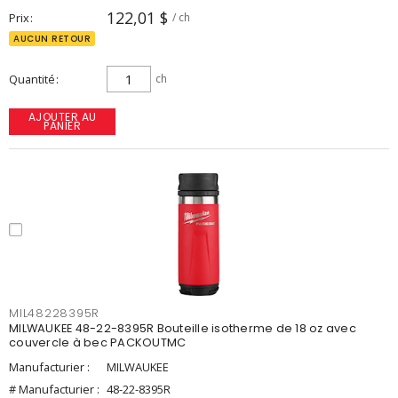
122,01 $
Prix
/ ch
AUCUN RETOUR
Quantité
ch
AJOUTER AU
PANIER
MIL48228395R
MILWAUKEE 48-22-8395R Bouteille isotherme de 18 oz avec
couvercle à bec PACKOUTMC
Manufacturier :
MILWAUKEE
# Manufacturier :
48-22-8395R