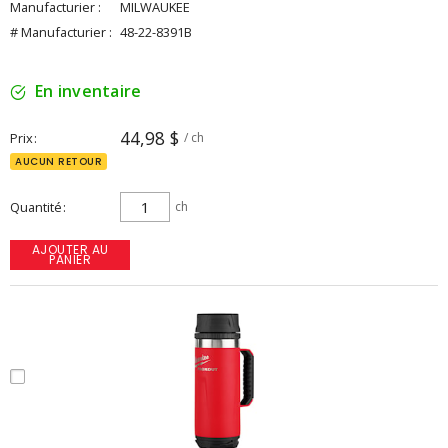
Manufacturier :
MILWAUKEE
# Manufacturier :
48-22-8391B
En inventaire
44,98 $
Prix
/ ch
AUCUN RETOUR
Quantité
ch
AJOUTER AU
PANIER