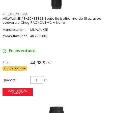
MIL48228382B
MILWAUKEE 48-22-8382B Bouteille isotherme de 18 oz avec
couvercle Chug PACKOUTMC – Noire
Manufacturier :
MILWAUKEE
# Manufacturier :
48-22-8382B
En inventaire
44,98 $
Prix
/ ch
AUCUN RETOUR
Quantité
ch
AJOUTER AU
PANIER