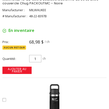
couvercle Chug PACKOUTMC – Noire
Manufacturier :
MILWAUKEE
# Manufacturier :
48-22-8397B
En inventaire
68,98 $
Prix
/ ch
AUCUN RETOUR
Quantité
ch
AJOUTER AU
PANIER