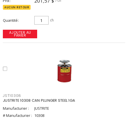
201,57 $
Prix
/ ch
AUCUN RETOUR
Quantité
ch
AJOUTER AU
PANIER
JST10308
JUSTRITE 10308 CAN PLUNGER STEEL 1GA
Manufacturier :
JUSTRITE
# Manufacturier :
10308