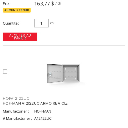
163,77 $
Prix
/ ch
AUCUN RETOUR
Quantité
ch
AJOUTER AU
PANIER
HOFA12122UC
HOFFMAN A12122UC ARMOIRE A CLE
Manufacturier :
HOFFMAN
# Manufacturier :
A12122UC