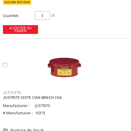
AUCUN RETOUR
Quantité
ch
AJOUTER AU
PANIER
JST10375
JUSTRITE 10375 CAN BENCH 1GA
Manufacturier :
JUSTRITE
# Manufacturier :
10375
Rupture de Stock