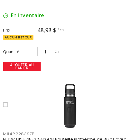
En inventaire
48,98 $
Prix
/ ch
AUCUN RETOUR
Quantité
ch
AJOUTER AU
PANIER
MIL48228397B
MILWAUKEE 48-22-8397B Bouteille isotherme de 36 oz avec