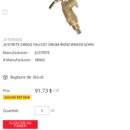
JST08902
JUSTRITE 08902 FAUCET DRUM RIGID BRASS3/4IN
Manufacturier :
JUSTRITE
# Manufacturier :
08902
Rupture de Stock
91,73 $
Prix
/ ch
AUCUN RETOUR
Quantité
ch
AJOUTER AU
PANIER