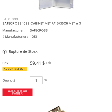
FAP01033
SAFECROSS 1033 CABINET MET FA15X16X6 MET #3
Manufacturier :
SAFECROSS
# Manufacturier :
1033
Rupture de Stock
59,41 $
Prix
/ ch
AUCUN RETOUR
Quantité
ch
AJOUTER AU
PANIER