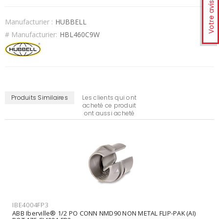
Votre avis
Manufacturier :
HUBBELL
# Manufacturier:
HBL460C9W
Produits Similaires
Les clients qui ont
acheté ce produit
ont aussi acheté
IBE4004FP3
ABB Iberville® 1/2 PO CONN NMD90 NON METAL FLIP-PAK (AI)