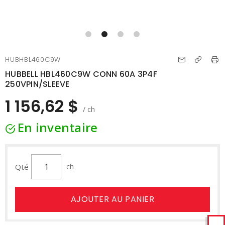
HUBHBL460C9W
HUBBELL HBL460C9W CONN 60A 3P4F
250VPIN/SLEEVE
1 156,62 $
/ ch
En inventaire
Qté
ch
AJOUTER AU PANIER