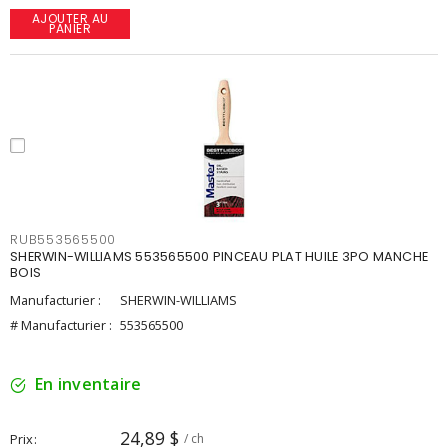
AJOUTER AU
PANIER
RUB553565500
SHERWIN-WILLIAMS 553565500 PINCEAU PLAT HUILE 3PO MANCHE
BOIS
Manufacturier :
SHERWIN-WILLIAMS
# Manufacturier :
553565500
En inventaire
24,89 $
Prix
/ ch