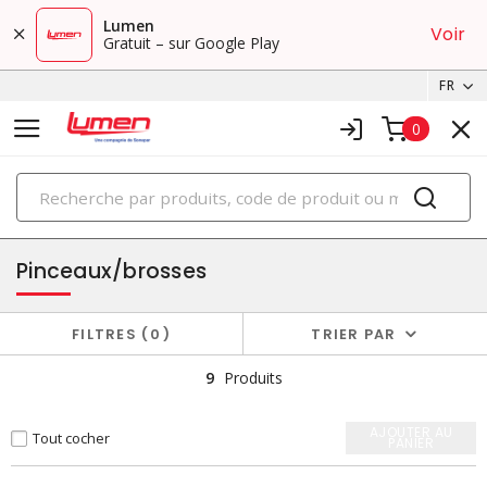
Lumen
Voir
Gratuit – sur Google Play
FR
0
PRODUITS
outils et équipement de peinture
Pinceaux/brosses
FILTRES
0
TRIER PAR
9
Produits
AJOUTER AU
Tout cocher
PANIER