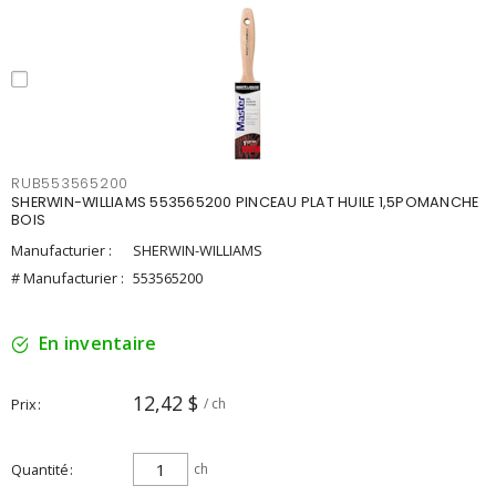
RUB553565200
SHERWIN-WILLIAMS 553565200 PINCEAU PLAT HUILE 1,5POMANCHE
BOIS
Manufacturier :
SHERWIN-WILLIAMS
# Manufacturier :
553565200
En inventaire
12,42 $
Prix
/ ch
Quantité
ch