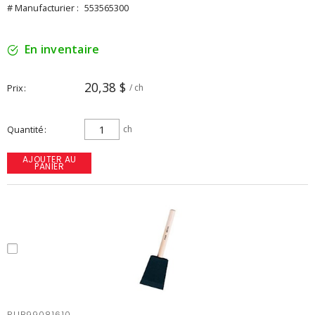
# Manufacturier :
553565300
En inventaire
20,38 $
Prix
/ ch
Quantité
ch
AJOUTER AU
PANIER
RUB99081610