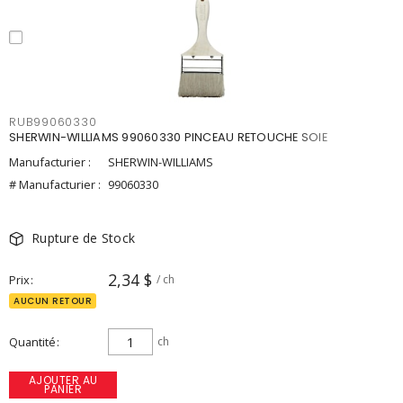
RUB99060330
SHERWIN-WILLIAMS 99060330 PINCEAU RETOUCHE SOIE
Manufacturier :
SHERWIN-WILLIAMS
# Manufacturier :
99060330
Rupture de Stock
2,34 $
Prix
/ ch
AUCUN RETOUR
Quantité
ch
AJOUTER AU
PANIER