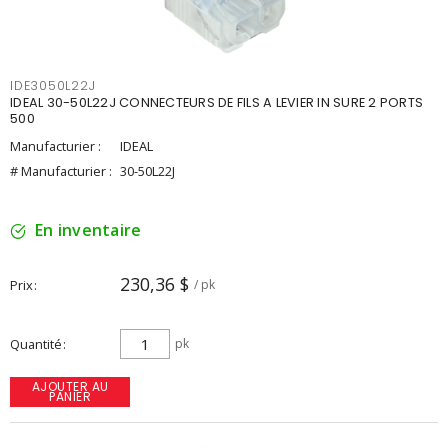
IDE3050L22J
IDEAL 30-50L22J CONNECTEURS DE FILS A LEVIER IN SURE 2 PORTS
500
Manufacturier :
IDEAL
# Manufacturier :
30-50L22J
En inventaire
230,36 $
Prix
/ pk
Quantité
pk
AJOUTER AU
PANIER