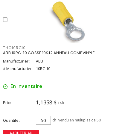
THO10RC10
ABB 10RC-10 COSSE 10&12 ANNEAU COMPVINYLE
Manufacturier :
ABB
# Manufacturier :
10RC-10
En inventaire
1,1358 $
Prix
/ ch
Quantité
ch
vendu en multiples de 50
AJOUTER AU