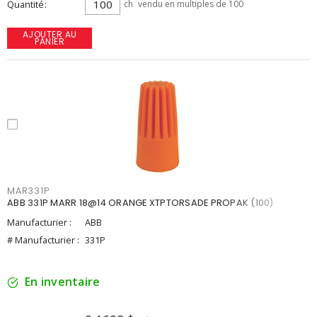
Quantité
ch
vendu en multiples de 100
AJOUTER AU
PANIER
MAR331P
ABB 331P MARR 18@14 ORANGE XTPTORSADE PROPAK (100)
Manufacturier :
ABB
# Manufacturier :
331P
En inventaire