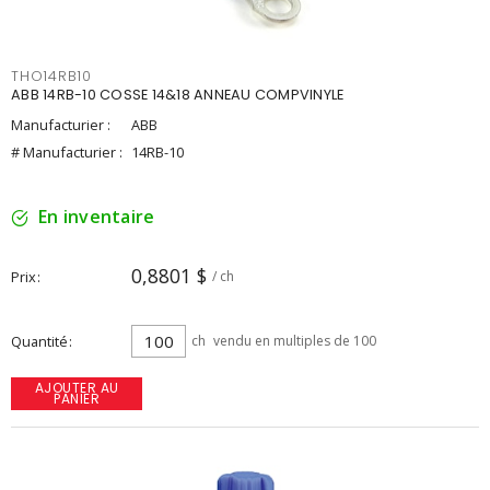
THO14RB10
ABB 14RB-10 COSSE 14&18 ANNEAU COMPVINYLE
Manufacturier :
ABB
# Manufacturier :
14RB-10
En inventaire
0,8801 $
Prix
/ ch
Quantité
ch
vendu en multiples de 100
AJOUTER AU
PANIER