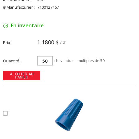
# Manufacturier :
7100127167
En inventaire
1,1800 $
Prix
/ ch
Quantité
ch
vendu en multiples de 50
AJOUTER AU
PANIER