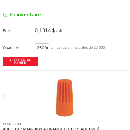
En inventaire
0,1314 $
Prix
/ ch
Quantité
ch
vendu en multiples de 25 000
AJOUTER AU
PANIER
MAR331KP
ABB 331KP MARR 18@14 ORANGE XTPTORSADE (500)