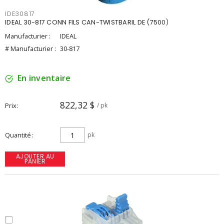
IDE30817
IDEAL 30-817 CONN FILS CAN-TWISTBARIL DE (7500)
Manufacturier :
IDEAL
# Manufacturier :
30-817
En inventaire
822,32 $
Prix
/ pk
Quantité
pk
AJOUTER AU
PANIER