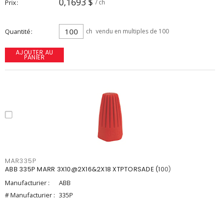
0,1693 $
Prix
/ ch
Quantité
ch
vendu en multiples de 100
AJOUTER AU
PANIER
MAR335P
ABB 335P MARR 3X10@2X16&2X18 XTPTORSADE (100)
Manufacturier :
ABB
# Manufacturier :
335P