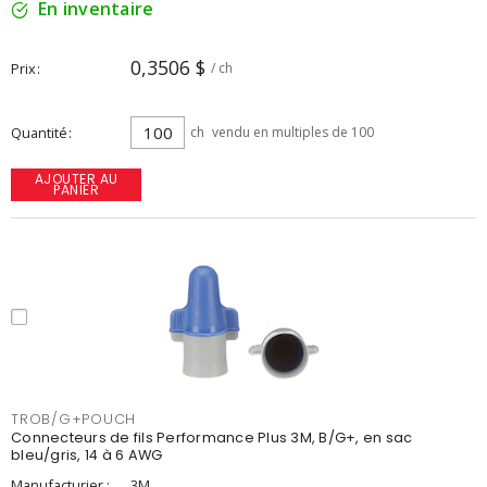
En inventaire
0,3506 $
Prix
/ ch
Quantité
ch
vendu en multiples de 100
AJOUTER AU
PANIER
TROB/G+POUCH
Connecteurs de fils Performance Plus 3M, B/G+, en sac
bleu/gris, 14 à 6 AWG
Manufacturier :
3M