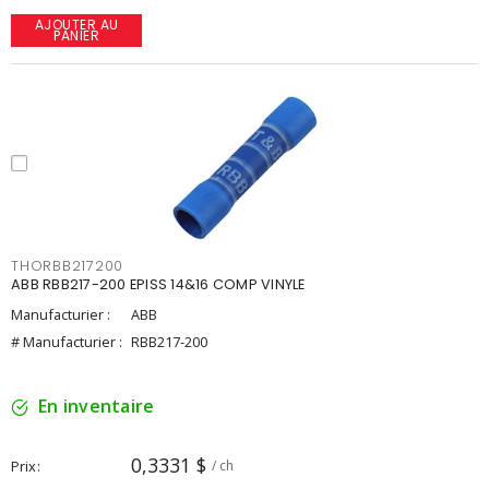
AJOUTER AU
PANIER
THORBB217200
ABB RBB217-200 EPISS 14&16 COMP VINYLE
Manufacturier :
ABB
# Manufacturier :
RBB217-200
En inventaire
0,3331 $
Prix
/ ch