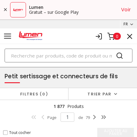
Lumen
Voir
Gratuit – sur Google Play
FR
0
PRODUITS
terminaison de fils et fournitures
Petit sertissage et connecteurs de fils
FILTRES
0
TRIER PAR
1 877
Produits
Page
de
79
AJOUTER AU
Tout cocher
PANIER