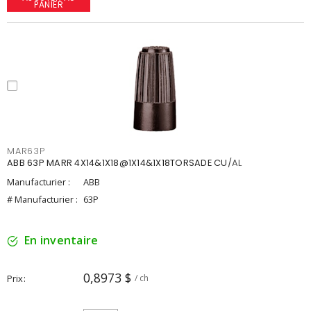
PANIER
MAR63P
ABB 63P MARR 4X14&1X18@1X14&1X18TORSADE CU/AL
Manufacturier :
ABB
# Manufacturier :
63P
En inventaire
0,8973 $
Prix
/ ch