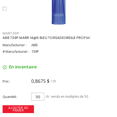
MAR739P
ABB 739P MARR 14@6 BLEU TORSADEOREILLE PROPAK
Manufacturier :
ABB
# Manufacturier :
739P
En inventaire
0,8675 $
Prix
/ ch
Quantité
ch
vendu en multiples de 50
AJOUTER AU
PANIER