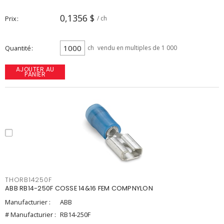
0,1356 $
Prix
/ ch
Quantité
ch
vendu en multiples de 1 000
AJOUTER AU
PANIER
THORB14250F
ABB RB14-250F COSSE 14&16 FEM COMPNYLON
Manufacturier :
ABB
# Manufacturier :
RB14-250F