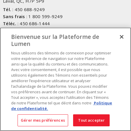
Laval, QC, H7P 5P9
Tél.
:
450 688-9249
Sans frais
:
1 800 599-9249
Téléc.
:
450 686-1444
Service d'urgence
:
1 800 363-0303
(Après les heures de
Bienvenue sur la Plateforme de
bureau - 17h00 et 7h00, Frais applicables)
Lumen
Fait au Canada avec des composants canadiens et importés
Nous utilisons des témoins de connexion pour optimiser
votre expérience de navigation sur notre Plateforme
ainsi que la qualité du contenu et des communications.
INSCRIVEZ-VOUS À L'INFOLETTRE
Avec votre consentement, il est possible que nous
utilisions également des Témoins non essentiels pour
Obtenez des informations à jour sur les offres de Lumen
améliorer l’expérience utilisateur et analyser
l’achalandage de la Plateforme. Vous pouvez modifier
vos préférences avant de continuer. En cliquant sur «
Tout accepter », vous acceptez l’utilisation des Témoins
de notre Plateforme tel que décrit dans notre
Politique
de confidentialité.
Gérer mes préférences
Tout accepter