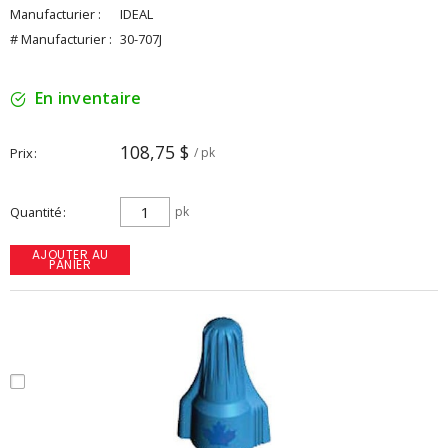
Manufacturier :
IDEAL
# Manufacturier :
30-707J
En inventaire
108,75 $
Prix
/ pk
Quantité
pk
AJOUTER AU
PANIER