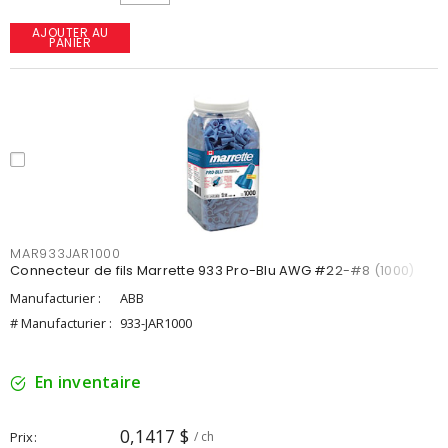
AJOUTER AU
PANIER
MAR933JAR1000
Connecteur de fils Marrette 933 Pro-Blu AWG #22-#8 (1000)
Manufacturier :
ABB
# Manufacturier :
933-JAR1000
En inventaire
0,1417 $
Prix
/ ch