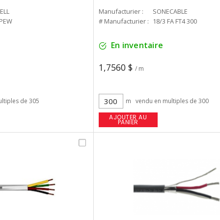
ELL
Manufacturier :
SONECABLE
PEW
# Manufacturier :
18/3 FA FT4 300
En inventaire
1,7560 $
/ m
ltiples de 305
m
vendu en multiples de 300
AJOUTER AU
PANIER