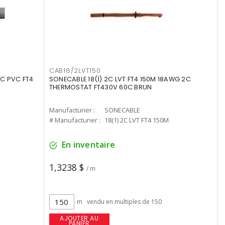
CAB18/2LVT150
4C PVC FT4
SONECABLE 18(1) 2C LVT FT4 150M 18AWG 2C
THERMOSTAT FT430V 60C BRUN
Manufacturier :
SONECABLE
# Manufacturier :
18(1) 2C LVT FT4 150M
En inventaire
1,3238 $
/ m
m
vendu en multiples de 150
AJOUTER AU
PANIER