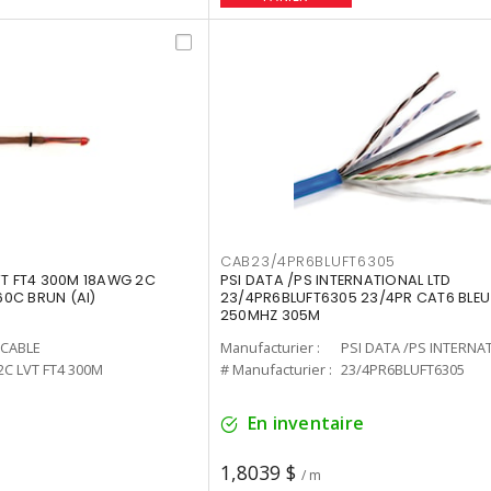
CAB23/4PR6BLUFT6305
VT FT4 300M 18AWG 2C
PSI DATA /PS INTERNATIONAL LTD
0C BRUN (AI)
23/4PR6BLUFT6305 23/4PR CAT6 BLEU
250MHZ 305M
CABLE
Manufacturier :
PSI DATA /PS INTERNA
 2C LVT FT4 300M
# Manufacturier :
23/4PR6BLUFT6305
En inventaire
1,8039 $
/ m