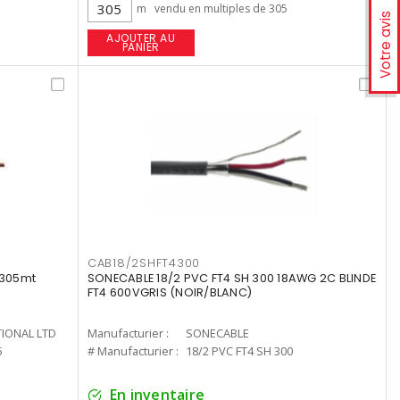
m
vendu en multiples de 305
Votre avis
AJOUTER AU
PANIER
CAB18/2SHFT4300
 305mt
SONECABLE 18/2 PVC FT4 SH 300 18AWG 2C BLINDE
FT4 600VGRIS (NOIR/BLANC)
TIONAL LTD
Manufacturier :
SONECABLE
5
# Manufacturier :
18/2 PVC FT4 SH 300
En inventaire