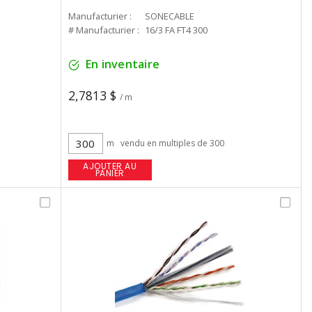
Manufacturier :
SONECABLE
# Manufacturier :
16/3 FA FT4 300
En inventaire
2,7813 $
/ m
m
vendu en multiples de 300
AJOUTER AU
PANIER