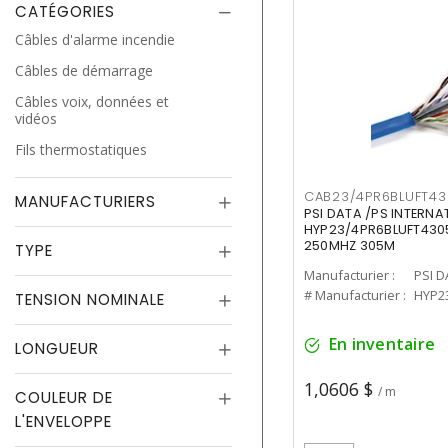
CATÉGORIES
Câbles d'alarme incendie
Câbles de démarrage
Câbles voix, données et
vidéos
Fils thermostatiques
CAB23/4PR6BLUFT43
MANUFACTURIERS
PSI DATA /PS INTERNA
HYP23/4PR6BLUFT4305
250MHZ 305M
TYPE
Manufacturier :
PSI D
# Manufacturier :
HYP2
TENSION NOMINALE
En inventaire
LONGUEUR
1,0606 $
/ m
COULEUR DE
L'ENVELOPPE