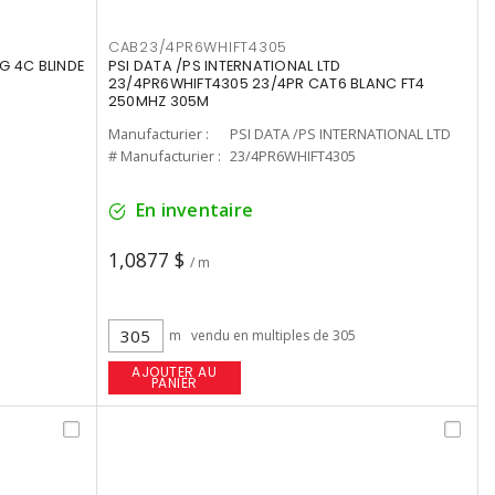
CAB23/4PR6WHIFT4305
G 4C BLINDE
PSI DATA /PS INTERNATIONAL LTD
23/4PR6WHIFT4305 23/4PR CAT6 BLANC FT4
250MHZ 305M
Manufacturier :
PSI DATA /PS INTERNATIONAL LTD
# Manufacturier :
23/4PR6WHIFT4305
En inventaire
1,0877 $
/ m
m
vendu en multiples de 305
AJOUTER AU
PANIER