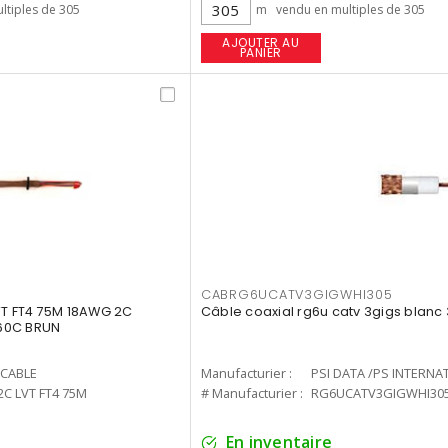
ltiples de 305
m
vendu en multiples de 305
AJOUTER AU
PANIER
CABRG6UCATV3GIGWHI305
VT FT4 75M 18AWG 2C
Câble coaxial rg6u catv 3gigs blanc
60C BRUN
CABLE
Manufacturier :
PSI DATA /PS INTERNA
 2C LVT FT4 75M
# Manufacturier :
RG6UCATV3GIGWHI30
En inventaire