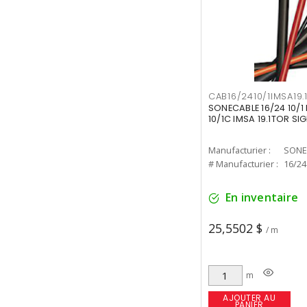
CAB16/2410/1IMSA19.
SONECABLE 16/24 10/1 
10/1C IMSA 19.1TOR SIG
Manufacturier :
SONE
# Manufacturier :
16/24
En inventaire
25,5502 $
/ m
m
AJOUTER AU
PANIER