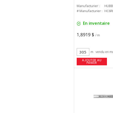
Manufacturier :
HUBB
# Manufacturier :
HC6R
En inventaire
1,8919 $
/ m
m
vendu en mu
AJOUTER AU
PANIER