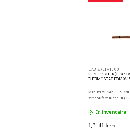
CAB18/2LVT300
SONECABLE 18(1) 2C L
THERMOSTAT FT430V 6
Manufacturier :
SONE
# Manufacturier :
18(1)
En inventaire
1,3141 $
/ m