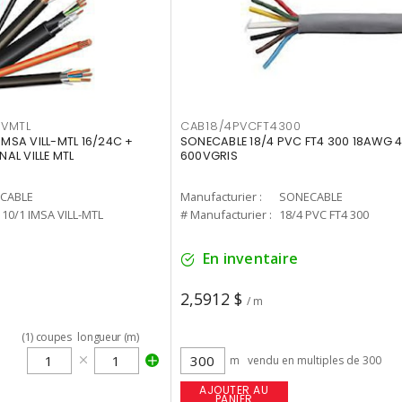
1VMTL
CAB18/4PVCFT4300
IMSA VILL-MTL 16/24C +
SONECABLE 18/4 PVC FT4 300 18AWG 
NAL VILLE MTL
600VGRIS
CABLE
Manufacturier :
SONECABLE
 10/1 IMSA VILL-MTL
# Manufacturier :
18/4 PVC FT4 300
En inventaire
2,5912 $
/ m
(
1
)
coupes
longueur (m)
m
vendu en multiples de 300
AJOUTER AU
PANIER