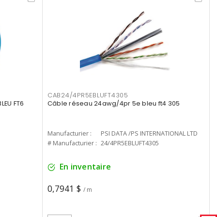
CAB24/4PR5EBLUFT4305
LEU FT6
Câble réseau 24awg/4pr 5e bleu ft4 305
Manufacturier :
PSI DATA /PS INTERNATIONAL LTD
# Manufacturier :
24/4PR5EBLUFT4305
En inventaire
0,7941 $
/ m