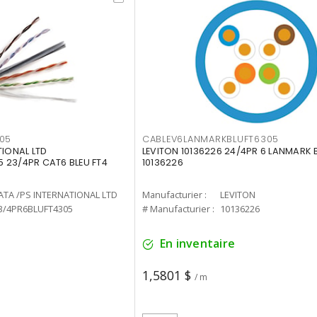
05
CABLEV6LANMARKBLUFT6305
TIONAL LTD
LEVITON 10136226 24/4PR 6 LANMARK B
 23/4PR CAT6 BLEU FT4
10136226
ATA /PS INTERNATIONAL LTD
Manufacturier :
LEVITON
3/4PR6BLUFT4305
# Manufacturier :
10136226
En inventaire
1,5801 $
/ m