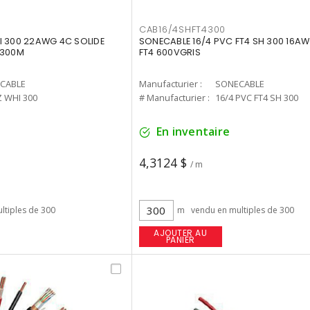
CAB16/4SHFT4300
I 300 22AWG 4C SOLIDE
SONECABLE 16/4 PVC FT4 SH 300 16AW
 300M
FT4 600VGRIS
CABLE
Manufacturier :
SONECABLE
Z WHI 300
# Manufacturier :
16/4 PVC FT4 SH 300
En inventaire
4,3124 $
/ m
ltiples de 300
m
vendu en multiples de 300
AJOUTER AU
PANIER