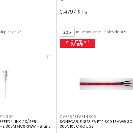
0,4797 $
/ m
ltiples de 75
m
vendu en multiples de 305
AJOUTER AU
PANIER
FT6305
CAB18/3FAFT4300
SPEED® LINK 23/4PR
SONECABLE 18/3 FA FT4 300 18AWG 3
MHZ 305M HC6RPEW - Blanc
300V105C ROUGE