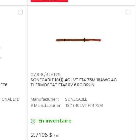
CAB18/4LVT75
SONECABLE 18(1) 4C LVT FT4 75M 18AWG 4C
 FT6
THERMOSTAT FT430V 60C BRUN
TIONAL LTD
Manufacturier :
SONECABLE
# Manufacturier :
18(1) 4C LVT FT4 75M
En inventaire
2,7196 $
/ m