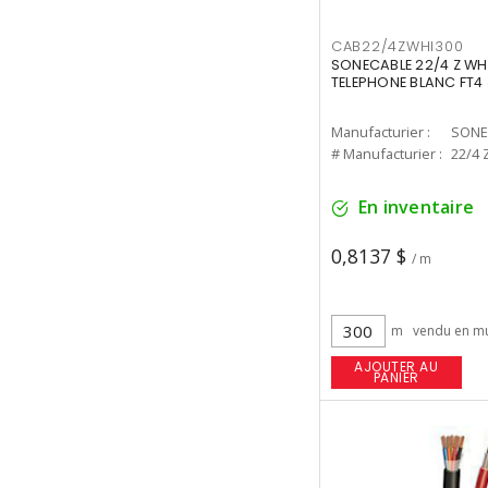
CAB22/4ZWHI300
SONECABLE 22/4 Z WH
TELEPHONE BLANC FT4
Manufacturier :
SONE
# Manufacturier :
22/4 
En inventaire
0,8137 $
/ m
m
vendu en mu
AJOUTER AU
PANIER