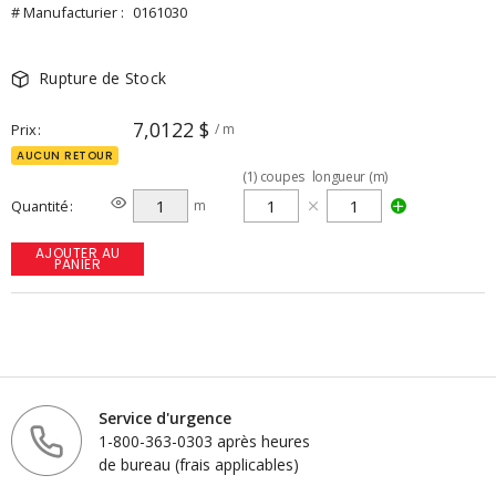
# Manufacturier :
0161030
Rupture de Stock
7,0122 $
Prix
/ m
AUCUN RETOUR
(
1
)
coupes
longueur (m)
Quantité
m
AJOUTER AU
PANIER
Service d'urgence
1-800-363-0303 après heures
de bureau (frais applicables)