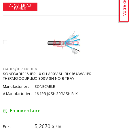
Votre avis
AJOUTER AU
PANIER
CAB16/1PRJX300V
SONECABLE 16 1PR JX SH 300V SH BLK 16AWG 1PR
THERMOCOUPLEJX 300V SH NOIR TRAY
Manufacturier :
SONECABLE
# Manufacturier :
16 1PR JX SH 300V SH BLK
En inventaire
5,2670 $
Prix
/ m