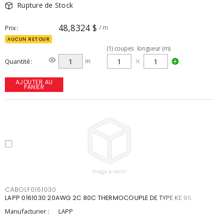
Rupture de Stock
48,8324 $
Prix
/ m
AUCUN RETOUR
(
1
)
coupes
longueur (m)
Quantité
m
AJOUTER AU
PANIER
CABOLF0161030
LAPP 0161030 20AWG 2C 80C THERMOCOUPLE DE TYPE KE 91L
Manufacturier :
LAPP