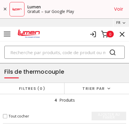
Lumen
Voir
Gratuit – sur Google Play
FR
0
PRODUITS
fils et câbles
Fils de thermocouple
FILTRES
0
TRIER PAR
4
Produits
AJOUTER AU
Tout cocher
PANIER