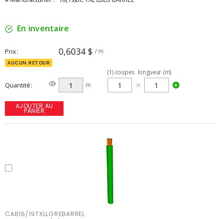
En inventaire
0,6034 $
Prix
/ m
AUCUN RETOUR
(
1
)
coupes
longueur (m)
Quantité
m
AJOUTER AU
PANIER
CAB16/19TXLLGREBARREL