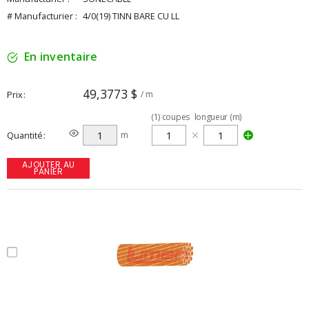
# Manufacturier :
4/0(19) TINN BARE CU LL
En inventaire
49,3773 $
Prix
/ m
(
1
)
coupes
longueur (m)
Quantité
m
AJOUTER AU
PANIER