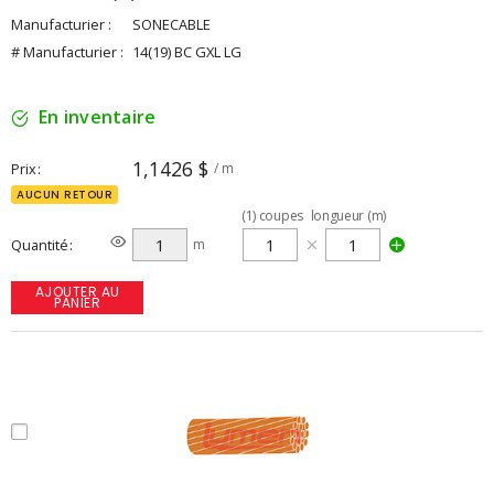
Manufacturier :
SONECABLE
# Manufacturier :
14(19) BC GXL LG
En inventaire
1,1426 $
Prix
/ m
AUCUN RETOUR
(
1
)
coupes
longueur (m)
Quantité
m
AJOUTER AU
PANIER