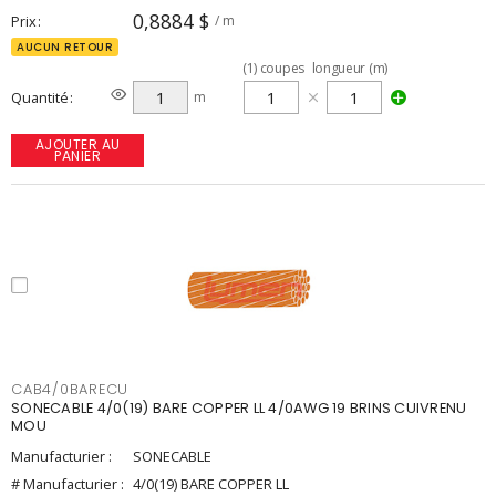
0,8884 $
Prix
/ m
AUCUN RETOUR
(
1
)
coupes
longueur (m)
Quantité
m
AJOUTER AU
PANIER
CAB4/0BARECU
SONECABLE 4/0(19) BARE COPPER LL 4/0AWG 19 BRINS CUIVRENU
MOU
Manufacturier :
SONECABLE
# Manufacturier :
4/0(19) BARE COPPER LL