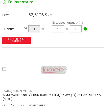
En inventaire
32,5126 $
Prix
/ m
(
1
)
coupes
longueur (m)
Quantité
m
AJOUTER AU
PANIER
CAB4/0BARECUTIN
SONECABLE 4/0(19) TINN BARE CU LL 4/0AWG (19) CUIVRE NUETAME
(MOU)
Manufacturier :
SONECABLE