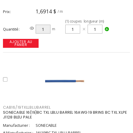
1,6914 $
Prix
/ m
(
1
)
coupes
longueur (m)
Quantité
m
AJOUTER AU
PANIER
CAB16/19TXLLBLUBARREL
SONECABLE 16(19)BC TXL LBLU BARREL 16AWG 19 BRINS BC TXL XLPE
J1128 BLEU PALE
Manufacturier :
SONECABLE
# Manufacturier :
16(19)BC TXL LBLU BARREL