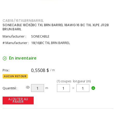
CAB18/16TXLBRNBARREL
SONECABLE 18(16)BC TXL BRN BARREL 18AWG 16 BC TXL XLPE J1128
BRUN BARIL
Manufacturier :
SONECABLE
# Manufacturier :
18(16)BC TXL BRN BARREL
En inventaire
0,5508 $
Prix
/ m
AUCUN RETOUR
(
1
)
coupes
longueur (m)
Quantité
m
AJOUTER AU
PANIER