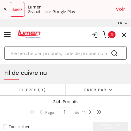
Lumen
Voir
Gratuit – sur Google Play
FR
0
PRODUITS
fils et câbles de construction en cuivre
Fil de cuivre nu
FILTRES
0
TRIER PAR
244
Produits
Page
de
11
AJOUTER AU
Tout cocher
PANIER