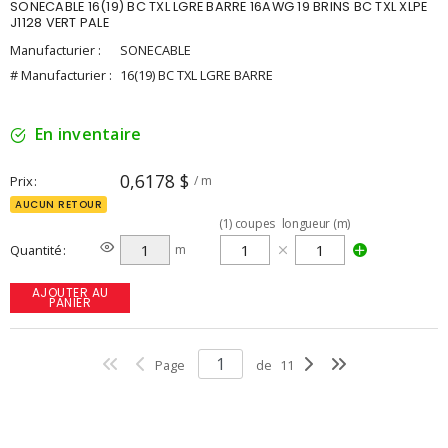
SONECABLE 16(19) BC TXL LGRE BARRE 16AWG 19 BRINS BC TXL XLPE
J1128 VERT PALE
Manufacturier :
SONECABLE
# Manufacturier :
16(19) BC TXL LGRE BARRE
En inventaire
0,6178 $
Prix
/ m
AUCUN RETOUR
(
1
)
coupes
longueur (m)
Quantité
m
AJOUTER AU
PANIER
Page
de
11