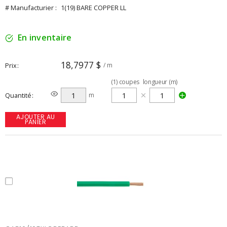
# Manufacturier :
1(19) BARE COPPER LL
En inventaire
18,7977 $
Prix
/ m
(
1
)
coupes
longueur (m)
Quantité
m
AJOUTER AU
PANIER