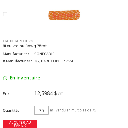
CAB3BARECU75
fil cuivre nu 3awg 75mt
Manufacturier :
SONECABLE
# Manufacturier :
3(7) BARE COPPER 75M
En inventaire
12,5984 $
Prix
/ m
Quantité
m
vendu en multiples de 75
AJOUTER AU
PANIER