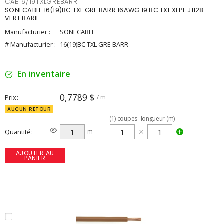
CAB16/19TXLGREBARR
SONECABLE 16(19)BC TXL GRE BARR 16AWG 19 BC TXL XLPE J1128
VERT BARIL
Manufacturier :
SONECABLE
# Manufacturier :
16(19)BC TXL GRE BARR
En inventaire
0,7789 $
Prix
/ m
AUCUN RETOUR
(
1
)
coupes
longueur (m)
Quantité
m
AJOUTER AU
PANIER