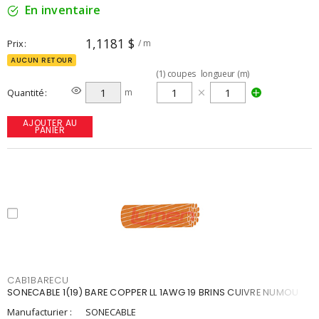
En inventaire
1,1181 $
Prix
/ m
AUCUN RETOUR
(
1
)
coupes
longueur (m)
Quantité
m
AJOUTER AU
PANIER
CAB1BARECU
SONECABLE 1(19) BARE COPPER LL 1AWG 19 BRINS CUIVRE NUMOU
Manufacturier :
SONECABLE