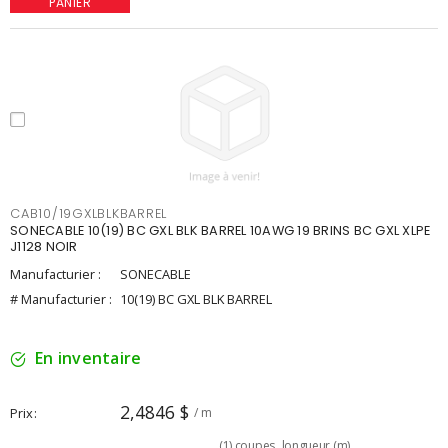
PANIER
CAB10/19GXLBLKBARREL
SONECABLE 10(19) BC GXL BLK BARREL 10AWG 19 BRINS BC GXL XLPE
J1128 NOIR
Manufacturier :
SONECABLE
# Manufacturier :
10(19) BC GXL BLK BARREL
En inventaire
2,4846 $
Prix
/ m
(
1
)
coupes
longueur (m)