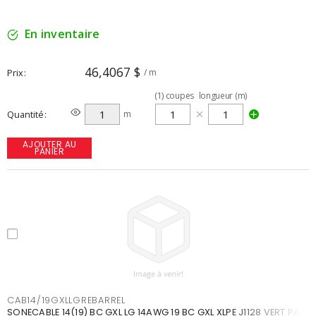
En inventaire
46,4067 $
Prix
/ m
(
1
)
coupes
longueur (m)
Quantité
m
AJOUTER AU
PANIER
CAB14/19GXLLGREBARREL
SONECABLE 14(19) BC GXL LG 14AWG 19 BC GXL XLPE J1128 VERT PALE