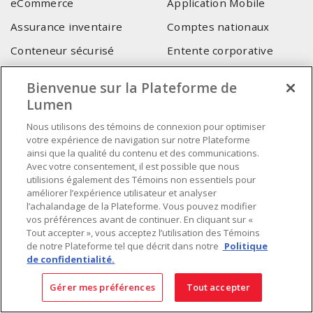
eCommerce
Application Mobile
Assurance inventaire
Comptes nationaux
Conteneur sécurisé
Entente corporative
Service pour consultant-
Services techniques Lumen
Bienvenue sur la Plateforme de
intégrateur
Lumen
SIÈGE SOCIAL
Nous utilisons des témoins de connexion pour optimiser
votre expérience de navigation sur notre Plateforme
4655, Autoroute 440 Ouest
ainsi que la qualité du contenu et des communications.
Avec votre consentement, il est possible que nous
Laval, QC, H7P 5P9
utilisions également des Témoins non essentiels pour
Tél.
:
450 688-9249
améliorer l’expérience utilisateur et analyser
Sans frais
:
1 800 599-9249
l’achalandage de la Plateforme. Vous pouvez modifier
vos préférences avant de continuer. En cliquant sur «
Téléc.
:
450 686-1444
Tout accepter », vous acceptez l’utilisation des Témoins
Service d'urgence
:
1 800 363-0303
(Après les heures de
de notre Plateforme tel que décrit dans notre
Politique
bureau - 17h00 et 7h00, Frais applicables)
de confidentialité.
Fait au Canada avec des composants canadiens et importés
Gérer mes préférences
Tout accepter