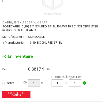
CAB16/19GXLREDSPIWHIBARR
SONECABLE 16(19) BC GXL RED SPI BL 16AWG 19 BC GXL XLPE J1128
ROUGE SPIRALE BLANC
Manufacturier :
SONECABLE
# Manufacturier :
16(19) BC GXL RED SPI BL
En inventaire
0,8817 $
Prix
/ m
(
1
)
coupes
longueur (m)
Quantité
m
AJOUTER AU
PANIER