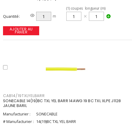
(
1
)
coupes
longueur (m)
Quantité
m
AJOUTER AU
PANIER
CAB14/19TXLYELBARR
SONECABLE 14(19)BC TXL YEL BARR 14AWG 19 BC TXL XLPE J1128
JAUNE BARIL
Manufacturier :
SONECABLE
# Manufacturier :
14(19)BC TXL YEL BARR