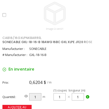
CAB18/16GXLPNKBARREL
SONECABLE GXL-18-16-B 18AWG 16BC GXL XLPE J1128 ROSE
Manufacturier :
SONECABLE
# Manufacturier :
GXL-18-16-B
En inventaire
0,6204 $
Prix
/ m
(
1
)
coupes
longueur (m)
Quantité
m
AJOUTER AU