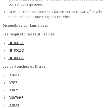
correct du respirateur.
Dites-le : Communiquez plus facilement au travail grâce à la
membrane phonique conçue à cet effet.
Disponibles sur Lumen.ca:
Les respiratoires réutilisables
HF-801SD
HF-802SD
HF-803SD
Les cartouches et filtres
D7N11
D7P71
D3071
D3076HF
D3078