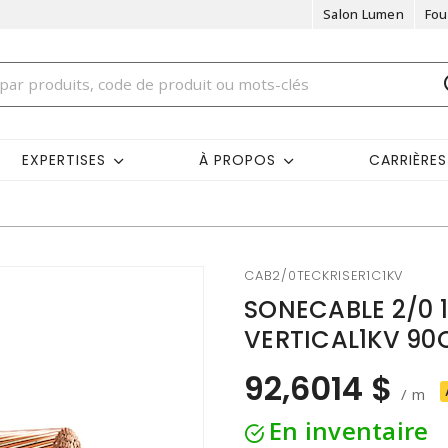
Salon Lumen
Fou
EXPERTISES
À PROPOS
CARRIÈRES
CAB2/0TECKRISER1C1KV
SONECABLE 2/0 1
VERTICAL1KV 90
92,6014 $
/ m
En inventaire