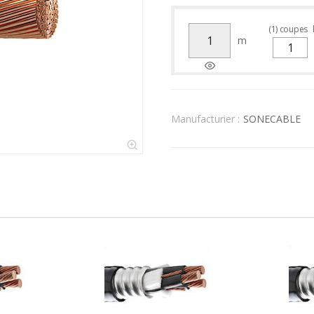
(
1
)
coupes
m
Manufacturier :
SONECABLE