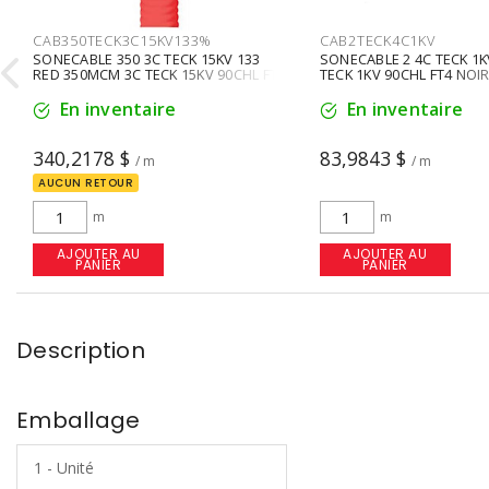
CAB350TECK3C15KV133%
CAB2TECK4C1KV

SONECABLE 350 3C TECK 15KV 133
SONECABLE 2 4C TECK 1
RED 350MCM 3C TECK 15KV 90CHL FT4
TECK 1KV 90CHL FT4 NOI
ROUGE 133%
En inventaire
En inventaire
340,2178 $
83,9843 $
/ m
/ m
AUCUN RETOUR
m
m
AJOUTER AU
AJOUTER AU
PANIER
PANIER
Description
Emballage
1 - Unité