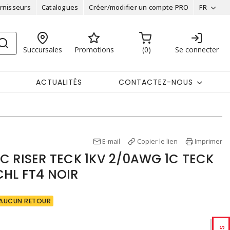
rnisseurs
Catalogues
Créer/modifier un compte PRO
FR
Succursales
Promotions
0
Se connecter
ACTUALITÉS
CONTACTEZ-NOUS
E-mail
Copier le lien
Imprimer
C RISER TECK 1KV 2/0AWG 1C TECK
CHL FT4 NOIR
AUCUN RETOUR