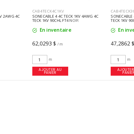
CAB4TECK4C1KV
CAB4TECK3
KV 2AWG 4C
SONECABLE 4 4C TECK 1KV 4AWG 4C
SONECABLE 
R
TECK 1KV 90CHL FT4 NOIR
TECK 1KV 90
En inventaire
En inv
62,0293 $
47,2862 
/ m
m
m
AJOUTER AU
AJOUTER
PANIER
PANIE