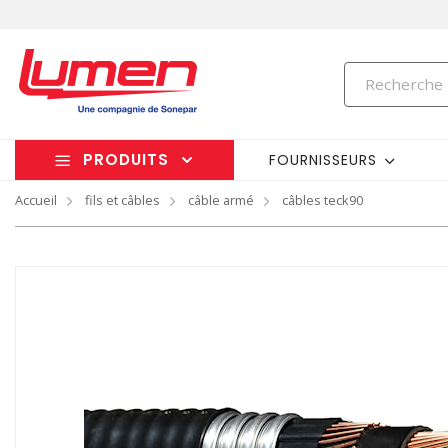
PRODUITS
FOURNISSEURS
Accueil
fils et câbles
câble armé
câbles teck90