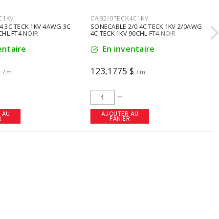
C1KV
CAB2/0TECK4C1KV
4 3C TECK 1KV 4AWG 3C
SONECABLE 2/0 4C TECK 1KV 2/0AWG
CHL FT4 NOIR
4C TECK 1KV 90CHL FT4 NOIR
entaire
En inventaire
$
123,1775 $
/ m
/ m
m
 AU
AJOUTER AU
R
PANIER