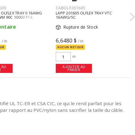
609
CABOLF201605
 OLFLEX TRAY II 16AWG
LAPP 201605 OLFLEX TRAY VTC
WM 90C 1000V FT4
16AWG/5C
entaire
Rupture de Stock
$
6,6480 $
/ m
/ m
UR
AUCUN RETOUR
m
 AU
AJOUTER AU
R
PANIER
ié UL TC-ER et CSA CIC, ce qui le rend parfait pour les
par rapport au PVC/nylon sans sacrifier la taille du câble.