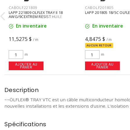
CABOLF221809
CABOLF201805

LAPP 221809 OLFLEX TRAY II 18
LAPP 201805 18/5C OLFL
AWG/9CEXTREM RESIST HUILE
En inventaire
En inventaire
11,5275 $
4,8475 $
/ m
/ m
AUCUN RETOUR
m
m
AJOUTER AU
AJOUTER AU
PANIER
PANIER
Description
~~ÖLFLEX® TRAY VTC est un câble multiconducteur homologué p
nouvelles installations et les extensions d'usine. L'isolation
Spécifications