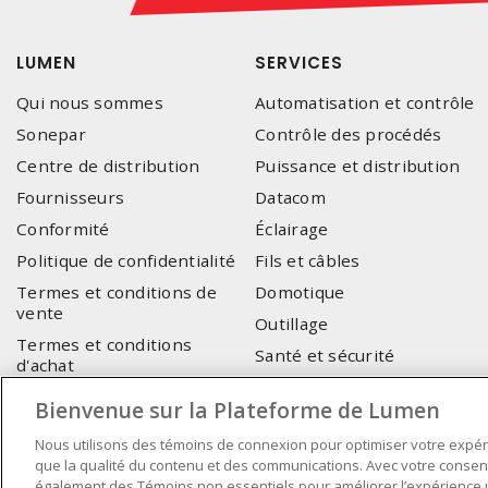
LUMEN
SERVICES
Qui nous sommes
Automatisation et contrôle
Sonepar
Contrôle des procédés
Centre de distribution
Puissance et distribution
Fournisseurs
Datacom
Conformité
Éclairage
Politique de confidentialité
Fils et câbles
Termes et conditions de
Domotique
vente
Outillage
Termes et conditions
Santé et sécurité
d'achat
Électrification des
Nous joindre
Bienvenue sur la Plateforme de Lumen
transports
Support eCommerce
Nous utilisons des témoins de connexion pour optimiser votre expér
que la qualité du contenu et des communications. Avec votre consente
également des Témoins non essentiels pour améliorer l’expérience ut