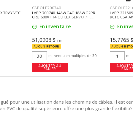
CABOLF700740
CABOLF221
EX TRAY VTC
LAPP 700740 14AWG4C 18AWG2PR
LAPP 221609
CRU 600V FT4 OLFLEX SERVO 7TCE
9CTC CSA A
En inventaire
En inv
51,0203 $
15,7765 
/ m
AUCUN RETOUR
AUCUN RETO
m
vendu en multiples de 30
m
AJOUTER AU
AJOUTER
PANIER
PANIE
our une utilisation dans les chemins de câbles. Il est certif
 en PVC de qualité supérieure offre une plus grande flexibilité 