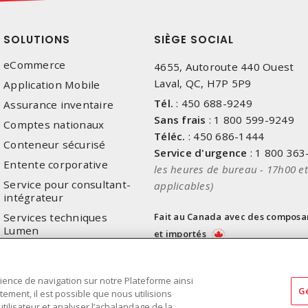
SOLUTIONS
SIÈGE SOCIAL
eCommerce
4655, Autoroute 440 Ouest
Laval, QC, H7P 5P9
Application Mobile
Tél.
:
450 688-9249
Assurance inventaire
Sans frais
:
1 800 599-9249
Comptes nationaux
Téléc.
:
450 686-1444
Conteneur sécurisé
Service d'urgence
:
1 800 363
Entente corporative
les heures de bureau - 17h00 et
Service pour consultant-
applicables)
intégrateur
Services techniques
Fait au Canada avec des composa
Lumen
et importés
ience de navigation sur notre Plateforme ainsi
G
ment, il est possible que nous utilisions
ilisateur et analyser l’achalandage de la