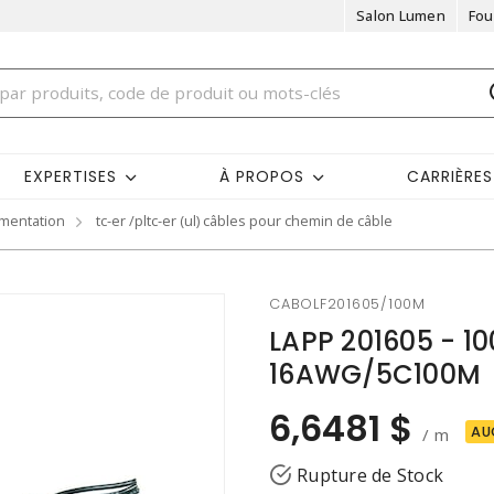
Salon Lumen
Fou
EXPERTISES
À PROPOS
CARRIÈRES
umentation
tc-er /pltc-er (ul) câbles pour chemin de câble
CABOLF201605/100M
LAPP 201605 - 1
16AWG/5C100M
6,6481 $
AU
/ m
Rupture de Stock