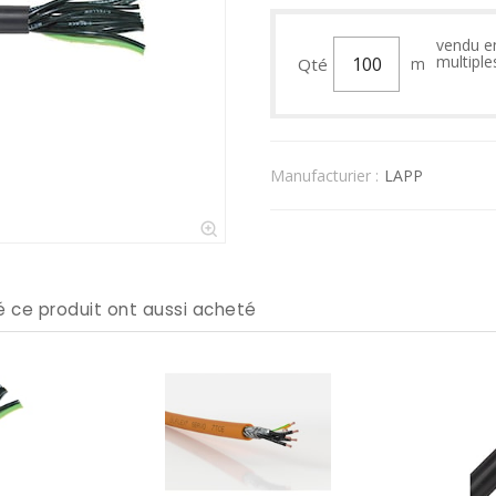
vendu e
multiple
Qté
m
Manufacturier :
LAPP
té ce produit ont aussi acheté