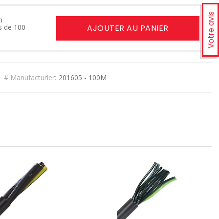
Votre avis
n
s de 100
AJOUTER AU PANIER
# Manufacturier:
201605 - 100M