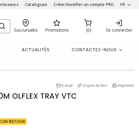
rnisseurs
Catalogues
Créer/modifier un compte PRO
FR
Succursales
Promotions
0
Se connecter
ACTUALITÉS
CONTACTEZ-NOUS
E-mail
Copier le lien
Imprimer
00M OLFLEX TRAY VTC
CUN RETOUR