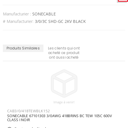
Manufacturier :
SONECABLE
# Manufacturier:
3/0/3C SHD-GC 2KV BLACK
Produits Similaires
Les clients qui ont
acheté ce produit
ont aussi acheté
CAB3/0/1672TEWBLK
SONECABLE 3/0(1672) BC TEW BLK LL 3/0AWG 1672 BC TEW
600V105C NOIR