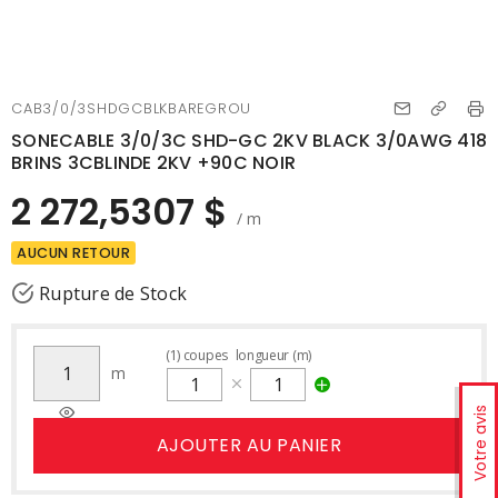
CAB3/0/3SHDGCBLKBAREGROU
SONECABLE 3/0/3C SHD-GC 2KV BLACK 3/0AWG 418
BRINS 3CBLINDE 2KV +90C NOIR
2 272,5307 $
/ m
AUCUN RETOUR
Rupture de Stock
(
1
)
coupes
longueur (m)
m
Votre avis
AJOUTER AU PANIER