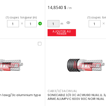
14,8540 $
/ m
(
1
)
coupes
longueur (m)
(
1
)
coupes
lo
m
AJOUTER AU
PANIER
CAB3/0/3ACWUAL
n 1awg/3c aluminium type
SONECABLE 3/0 3C ACWU90 NUAL LL 
ARME ALUMPVC 600V 90C NOIR NUAL