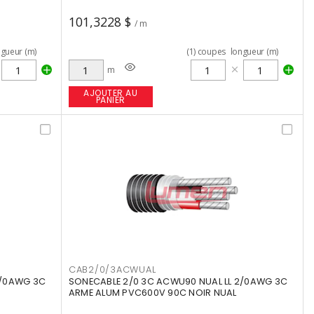
101,3228 $
/ m
ngueur (m)
(
1
)
coupes
longueur (m)
m
AJOUTER AU
PANIER
CAB2/0/3ACWUAL
3/0AWG 3C
SONECABLE 2/0 3C ACWU90 NUAL LL 2/0AWG 3C
ARME ALUM PVC600V 90C NOIR NUAL