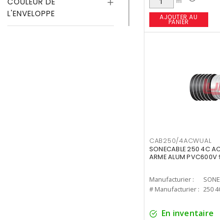
COULEUR DE
m
L'ENVELOPPE
AJOUTER AU
PANIER
CAB250/4ACWUAL
SONECABLE 250 4C A
ARME ALUM PVC600V 
Manufacturier :
SONE
# Manufacturier :
250 4
En inventaire