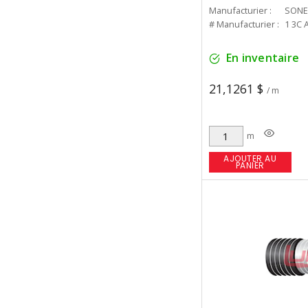
Manufacturier :
SONE
# Manufacturier :
1 3C 
En inventaire
21,1261 $
/ m
m
AJOUTER AU
PANIER