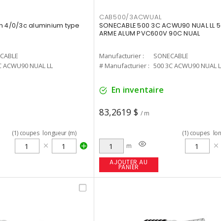
CAB500/3ACWUAL
n 4/0/3c aluminium type
SONECABLE 500 3C ACWU90 NUAL LL
ARME ALUM PVC600V 90C NUAL
CABLE
Manufacturier :
SONECABLE
C ACWU90 NUAL LL
# Manufacturier :
500 3C ACWU90 NUAL L
En inventaire
83,2619 $
/ m
(
1
)
coupes
longueur (m)
(
1
)
coupes
lo
m
AJOUTER AU
PANIER