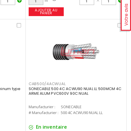
m
Votre avis
AJOUTER AU
PANIER
CAB500/4ACWUAL
minum type
SONECABLE 500 4C ACWU90 NUAL LL 500MCM 4C
ARME ALUM PVC600V 90C NUAL
Manufacturier :
SONECABLE
# Manufacturier :
500 4C ACWU90 NUAL LL
En inventaire