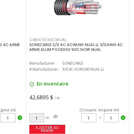
CAB3/0/4ACWUAL
G 4C ARME
SONECABLE 3/0 4C ACWU90 NUAL LL 3/0AWG 4C
ARME ALUM PVC600V 90C NOIR NUAL
Manufacturier :
SONECABLE
# Manufacturier :
3/0 4C ACWU90 NUAL LL
En inventaire
42,6895 $
/ m
ngueur (m)
(
1
)
coupes
longueur (m)
m
AJOUTER AU
PANIER