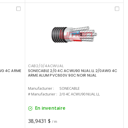
CAB2/0/4ACWUAL
WG 4C ARME
SONECABLE 2/0 4C ACWU90 NUAL LL 2/0AWG 4C
ARME ALUM PVC600V 90C NOIR NUAL
Manufacturier :
SONECABLE
# Manufacturier :
2/0 4C ACWU90 NUAL LL
En inventaire
38,9431 $
/ m