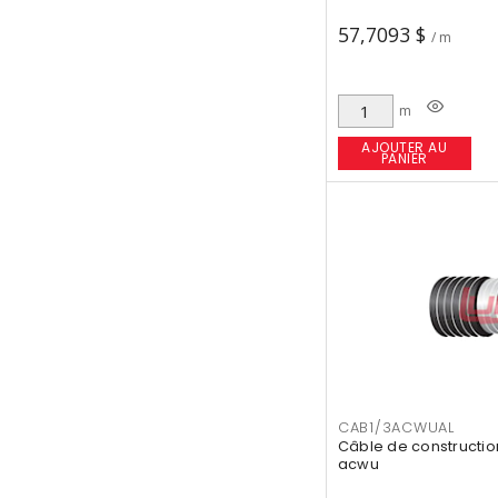
57,7093 $
/ m
m
AJOUTER AU
PANIER
CAB1/3ACWUAL
Câble de constructio
acwu