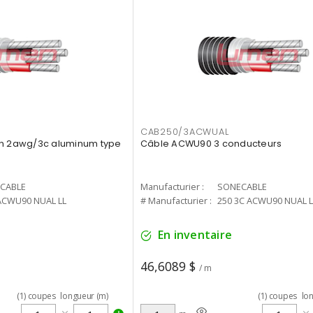
CAB250/3ACWUAL
on 2awg/3c aluminum type
Câble ACWU90 3 conducteurs
CABLE
Manufacturier :
SONECABLE
ACWU90 NUAL LL
# Manufacturier :
250 3C ACWU90 NUAL L
En inventaire
46,6089 $
/ m
(
1
)
coupes
longueur (m)
(
1
)
coupes
lo