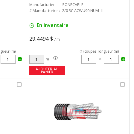
Manufacturier :
SONECABLE
L
# Manufacturier :
2/0 3C ACWU90 NUAL LL
En inventaire
29,4494 $
/ m
ngueur (m)
(
1
)
coupes
longueur (m)
m
AJOUTER AU
PANIER