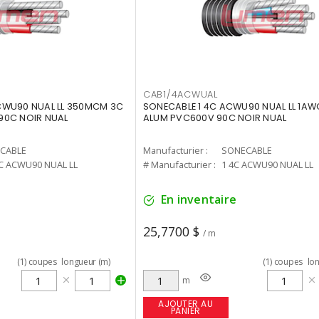
CAB1/4ACWUAL
CWU90 NUAL LL 350MCM 3C
SONECABLE 1 4C ACWU90 NUAL LL 1AW
90C NOIR NUAL
ALUM PVC600V 90C NOIR NUAL
CABLE
Manufacturier :
SONECABLE
C ACWU90 NUAL LL
# Manufacturier :
1 4C ACWU90 NUAL LL
En inventaire
25,7700 $
/ m
(
1
)
coupes
longueur (m)
(
1
)
coupes
lo
m
AJOUTER AU
PANIER