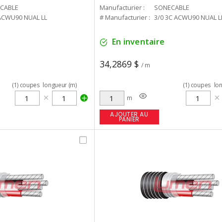
CABLE
Manufacturier :
SONECABLE
ACWU90 NUAL LL
# Manufacturier :
3/0 3C ACWU90 NUAL L
En inventaire
34,2869 $
/ m
(
1
)
coupes
longueur (m)
(
1
)
coupes
lo
m
AJOUTER AU
PANIER