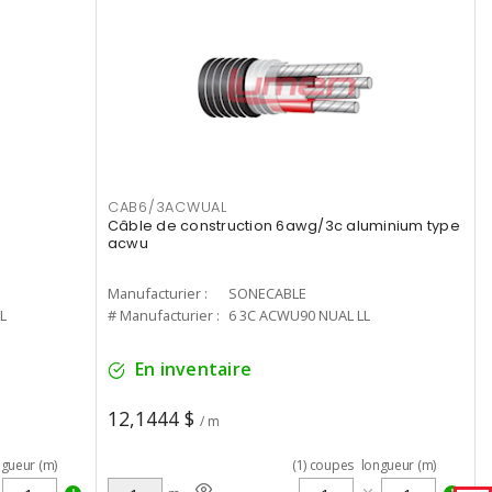
CAB6/3ACWUAL
Câble de construction 6awg/3c aluminium type
acwu
Manufacturier :
SONECABLE
L
# Manufacturier :
6 3C ACWU90 NUAL LL
En inventaire
12,1444 $
/ m
ngueur (m)
(
1
)
coupes
longueur (m)