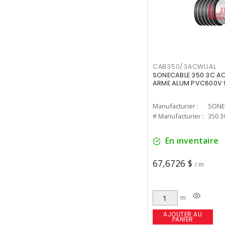
CAB350/3ACWUAL
SONECABLE 350 3C A
ARME ALUM PVC600V 
Manufacturier :
SONE
# Manufacturier :
350 3
En inventaire
67,6726 $
/ m
m
AJOUTER AU
PANIER