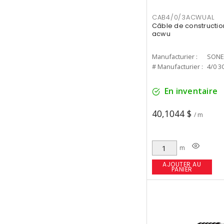
CAB4/0/3ACWUAL
Câble de constructio
acwu
Manufacturier :
SONE
# Manufacturier :
4/0 3
En inventaire
40,1044 $
/ m
m
AJOUTER AU
PANIER