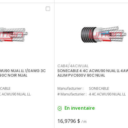
CAB4/4ACWUAL
WU90 NUAL LL 1/0AWG 3C
SONECABLE 4 4C ACWU90 NUAL LL 4A
90C NOIR NUAL
ALUM PVC600V 90C NUAL
CABLE
Manufacturier :
SONECABLE
C ACWU90 NUAL LL
# Manufacturier :
4 4C ACWU90 NUAL LL
En inventaire
16,9796 $
/ m