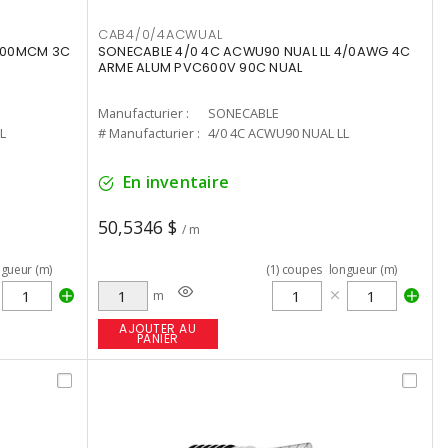
CAB4/0/4ACWUAL
 500MCM 3C
SONECABLE 4/0 4C ACWU90 NUAL LL 4/0AWG 4C
ARME ALUM PVC600V 90C NUAL
Manufacturier :
SONECABLE
L
# Manufacturier :
4/0 4C ACWU90 NUAL LL
En inventaire
50,5346 $
/ m
ngueur (m)
(
1
)
coupes
longueur (m)
m
AJOUTER AU
PANIER