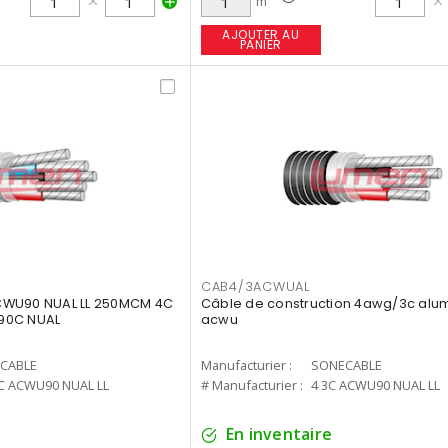
m
AJOUTER AU
PANIER
CAB4/3ACWUAL
CWU90 NUAL LL 250MCM 4C
Câble de construction 4awg/3c alu
90C NUAL
acwu
CABLE
Manufacturier :
SONECABLE
C ACWU90 NUAL LL
# Manufacturier :
4 3C ACWU90 NUAL LL
En inventaire