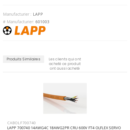
Manufacturier :
LAPP
# Manufacturier:
601003
Produits Similaires
Les clients qui ont
acheté ce produit
ont aussi acheté
CABOLF602009
LAPP 602009 OLFLEX 190 20AWG 9C UL CSA AWM 90C 1000V FT4