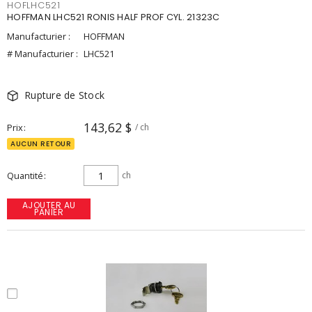
HOFLHC521
HOFFMAN LHC521 RONIS HALF PROF CYL. 21323C
Manufacturier :
HOFFMAN
# Manufacturier :
LHC521
Rupture de Stock
143,62 $
Prix
/ ch
AUCUN RETOUR
Quantité
ch
AJOUTER AU
PANIER