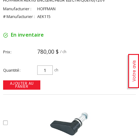
HOFFMAN AEK115 ENCLENCHEUR ELECTRIQUE110/120V
Manufacturier :
HOFFMAN
# Manufacturier :
AEK115
En inventaire
780,00 $
Prix
/ ch
Votre avis
Quantité
ch
AJOUTER AU
PANIER