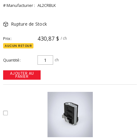
# Manufacturier :
AL2CRBLK
Rupture de Stock
430,87 $
Prix
/ ch
AUCUN RETOUR
Quantité
ch
AJOUTER AU
PANIER