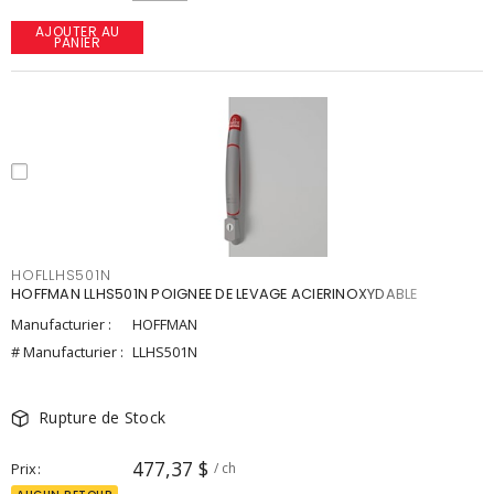
AJOUTER AU
PANIER
HOFLLHS501N
HOFFMAN LLHS501N POIGNEE DE LEVAGE ACIERINOXYDABLE
Manufacturier :
HOFFMAN
# Manufacturier :
LLHS501N
Rupture de Stock
477,37 $
Prix
/ ch