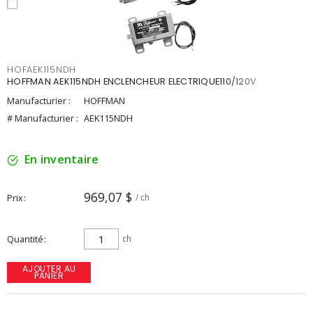
HOFAEK115NDH
HOFFMAN AEK115NDH ENCLENCHEUR ELECTRIQUE110/120V
Manufacturier :
HOFFMAN
# Manufacturier :
AEK115NDH
En inventaire
969,07 $
Prix
/ ch
Quantité
ch
AJOUTER AU
PANIER