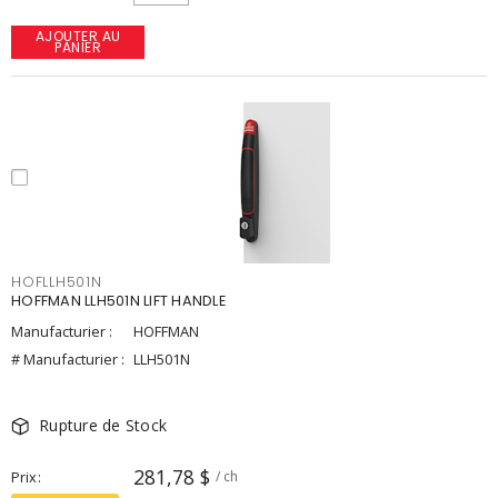
AJOUTER AU
PANIER
HOFLLH501N
HOFFMAN LLH501N LIFT HANDLE
Manufacturier :
HOFFMAN
# Manufacturier :
LLH501N
Rupture de Stock
281,78 $
Prix
/ ch