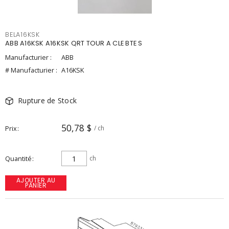
BELA16KSK
ABB A16KSK A16KSK QRT TOUR A CLE BTE S
Manufacturier :
ABB
# Manufacturier :
A16KSK
Rupture de Stock
50,78 $
Prix
/ ch
Quantité
ch
AJOUTER AU
PANIER