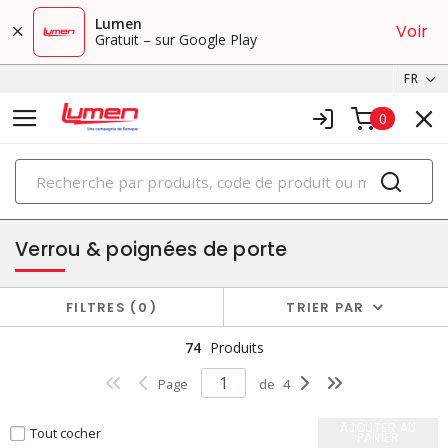
Lumen
Voir
Gratuit – sur Google Play
FR
0
PRODUITS
cabinets
Verrou & poignées de porte
FILTRES
0
TRIER PAR
74
Produits
Page
de
4
AJOUTER AU
Tout cocher
PANIER