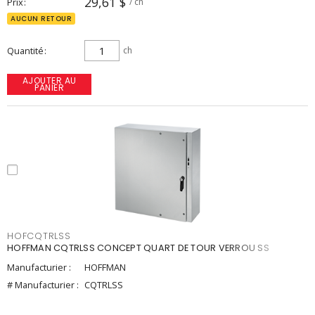
29,61 $
Prix
/ ch
AUCUN RETOUR
Quantité
ch
AJOUTER AU
PANIER
HOFCQTRLSS
HOFFMAN CQTRLSS CONCEPT QUART DE TOUR VERROU SS
Manufacturier :
HOFFMAN
# Manufacturier :
CQTRLSS