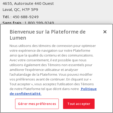
4655, Autoroute 440 Ouest
Laval, QC, H7P 5P9
Tél.
:
450 688-9249
Sans frais
:
1 800 599-9249
Téléc.
:
450 686-1444
Bienvenue sur la Plateforme de
Service d'urgence
:
1 800 363-0303
(Après les heures de
Lumen
bureau - 17h00 et 7h00, Frais applicables)
Nous utilisons des témoins de connexion pour optimiser
votre expérience de navigation sur notre Plateforme
Fait au Canada avec des composants canadiens et importés
ainsi que la qualité du contenu et des communications.
Avec votre consentement, il est possible que nous
utilisions également des Témoins non essentiels pour
INSCRIVEZ-VOUS À L'INFOLETTRE
améliorer l’expérience utilisateur et analyser
l’achalandage de la Plateforme. Vous pouvez modifier
Obtenez des informations à jour sur les offres de Lumen
vos préférences avant de continuer. En cliquant sur «
Tout accepter », vous acceptez l’utilisation des Témoins
de notre Plateforme tel que décrit dans notre
Politique
de confidentialité.
Gérer mes préférences
Tout accepter