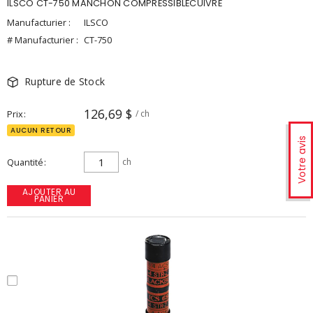
ILSCO CT-750 MANCHON COMPRESSIBLECUIVRE
Manufacturier :
ILSCO
# Manufacturier :
CT-750
Rupture de Stock
126,69 $
Prix
/ ch
AUCUN RETOUR
Votre avis
Quantité
ch
AJOUTER AU
PANIER