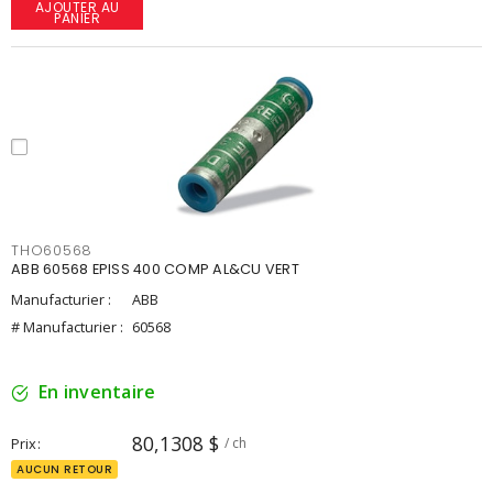
AJOUTER AU
PANIER
THO60568
ABB 60568 EPISS 400 COMP AL&CU VERT
Manufacturier :
ABB
# Manufacturier :
60568
En inventaire
80,1308 $
Prix
/ ch
AUCUN RETOUR