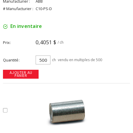
Manufacturier :
ABB
# Manufacturier :
C10-PS-D
En inventaire
0,4051 $
Prix
/ ch
Quantité
ch
vendu en multiples de 500
AJOUTER AU
PANIER