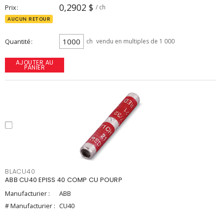
0,2902 $
Prix
/ ch
AUCUN RETOUR
Quantité
ch
vendu en multiples de 1 000
AJOUTER AU
PANIER
BLACU40
ABB CU40 EPISS 40 COMP CU POURP
Manufacturier :
ABB
# Manufacturier :
CU40