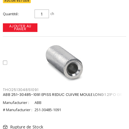
AUCUN RETOUR
Quantité
ch
AJOUTER AU
PANIER
THO251304851091
ABB 251-30485-1091 EPISS REDUC CUIVRE MOULE LONG 1.21PO GRIS
Manufacturier :
ABB
# Manufacturier :
251-30485-1091
Rupture de Stock