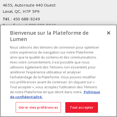
4655, Autoroute 440 Ouest
Laval, QC, H7P 5P9
Tél.
:
450 688-9249
Sans frais
:
1 800 599-9249
Téléc.
:
450 686-1444
Bienvenue sur la Plateforme de
Service d'urgence
:
1 800 363-0303
(Après les heures de
Lumen
bureau - 17h00 et 7h00, Frais applicables)
Nous utilisons des témoins de connexion pour optimiser
votre expérience de navigation sur notre Plateforme
Fait au Canada avec des composants canadiens et importés
ainsi que la qualité du contenu et des communications.
Avec votre consentement, il est possible que nous
utilisions également des Témoins non essentiels pour
INSCRIVEZ-VOUS À L'INFOLETTRE
améliorer l’expérience utilisateur et analyser
l’achalandage de la Plateforme. Vous pouvez modifier
Obtenez des informations à jour sur les offres de Lumen
vos préférences avant de continuer. En cliquant sur «
Tout accepter », vous acceptez l’utilisation des Témoins
de notre Plateforme tel que décrit dans notre
Politique
de confidentialité.
Gérer mes préférences
Tout accepter