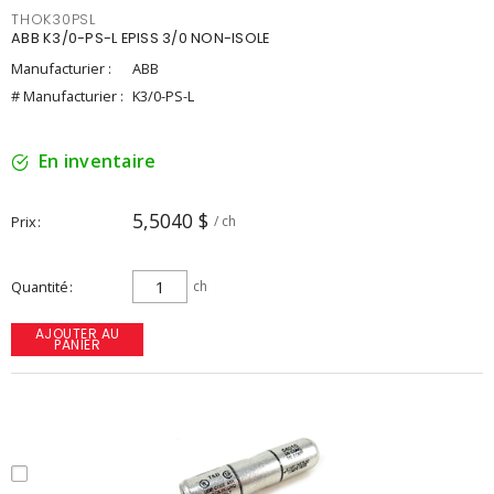
THOK30PSL
ABB K3/0-PS-L EPISS 3/0 NON-ISOLE
Manufacturier :
ABB
# Manufacturier :
K3/0-PS-L
En inventaire
5,5040 $
Prix
/ ch
Quantité
ch
AJOUTER AU
PANIER