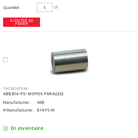
Quantité
ch
AJOUTER AU
PANIER
THOB14PSM
ABB B14-PS-M EPISS PARALLELE
Manufacturier :
ABB
# Manufacturier :
B14-PS-M
En inventaire