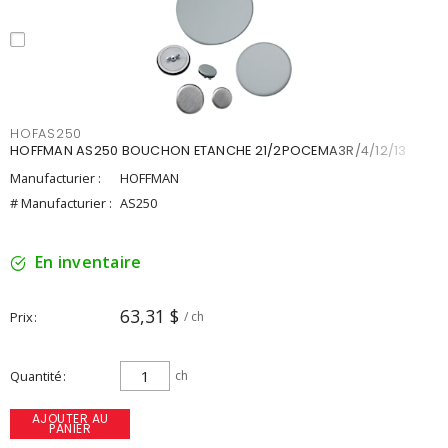
HOFAS250
HOFFMAN AS250 BOUCHON ETANCHE 21/2POCEMA3R/4/12/13
Manufacturier :
HOFFMAN
# Manufacturier :
AS250
En inventaire
63,31 $
Prix
/ ch
Quantité
ch
AJOUTER AU
PANIER