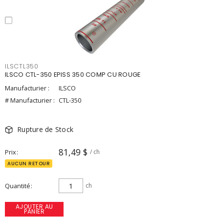
ILSCTL350
ILSCO CTL-350 EPISS 350 COMP CU ROUGE
Manufacturier :
ILSCO
# Manufacturier :
CTL-350
Rupture de Stock
81,49 $
Prix
/ ch
AUCUN RETOUR
Quantité
ch
AJOUTER AU
PANIER