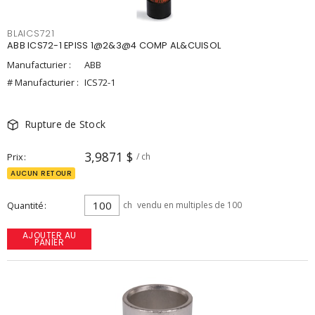
BLAICS721
ABB ICS72-1 EPISS 1@2&3@4 COMP AL&CUISOL
Manufacturier :
ABB
# Manufacturier :
ICS72-1
Rupture de Stock
3,9871 $
Prix
/ ch
AUCUN RETOUR
Quantité
ch
vendu en multiples de 100
AJOUTER AU
PANIER