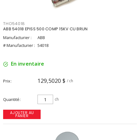
THO54018
ABB 54018 EPISS 500 COMP 15KV CU BRUN
Manufacturier :
ABB
# Manufacturier :
54018
En inventaire
129,5020 $
Prix
/ ch
Quantité
ch
AJOUTER AU
PANIER