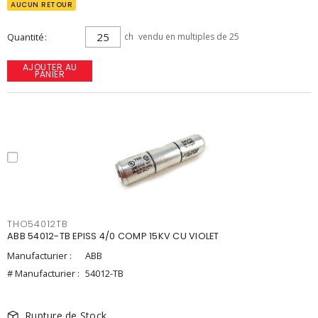
AUCUN RETOUR
Quantité
ch
vendu en multiples de 25
AJOUTER AU
PANIER
THO54012TB
ABB 54012-TB EPISS 4/0 COMP 15KV CU VIOLET
Manufacturier :
ABB
# Manufacturier :
54012-TB
Rupture de Stock