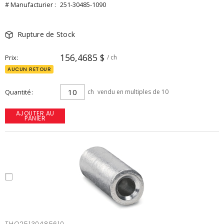
# Manufacturier :
251-30485-1090
Rupture de Stock
156,4685 $
Prix
/ ch
AUCUN RETOUR
Quantité
ch
vendu en multiples de 10
AJOUTER AU
PANIER
THO25130485610