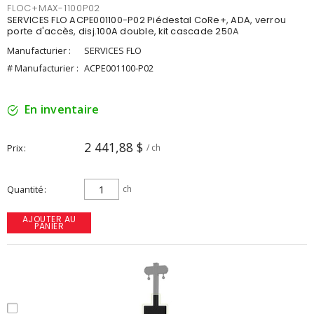
FLOC+MAX-1100P02
SERVICES FLO ACPE001100-P02 Piédestal CoRe+, ADA, verrou
porte d'accès, disj.100A double, kit cascade 250A
Manufacturier :
SERVICES FLO
# Manufacturier :
ACPE001100-P02
En inventaire
2 441,88 $
Prix
/ ch
Quantité
ch
AJOUTER AU
PANIER