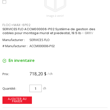
FLOC+MAX-6P02
SERVICES FLO ACCM000006-P02 Système de gestion des
cables pour montage mural et piedestal, 19.5 lb - GRRV
Manufacturier :
SERVICES FLO
# Manufacturier :
ACCM000006-P02
En inventaire
718,20 $
Prix
/ ch
Quantité
ch
AJOUTER AU
PANIER