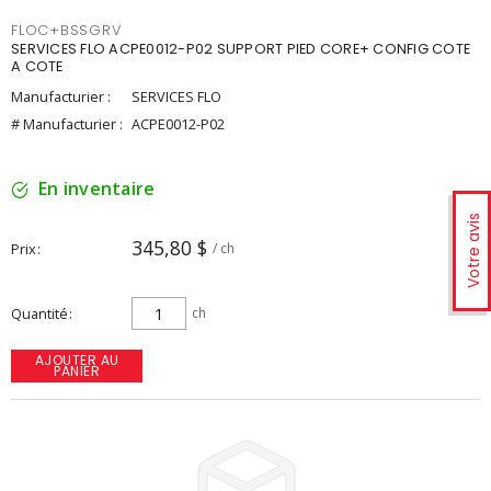
FLOC+BSSGRV
SERVICES FLO ACPE0012-P02 SUPPORT PIED CORE+ CONFIG COTE
A COTE
Manufacturier :
SERVICES FLO
# Manufacturier :
ACPE0012-P02
En inventaire
Votre avis
345,80 $
Prix
/ ch
Quantité
ch
AJOUTER AU
PANIER