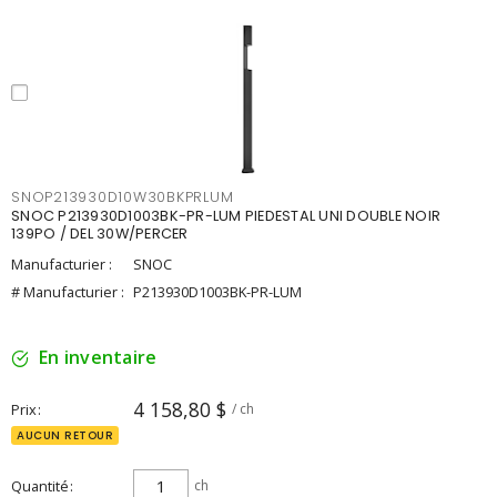
SNOP213930D10W30BKPRLUM
SNOC P213930D1003BK-PR-LUM PIEDESTAL UNI DOUBLE NOIR
139PO / DEL 30W/PERCER
Manufacturier :
SNOC
# Manufacturier :
P213930D1003BK-PR-LUM
En inventaire
4 158,80 $
Prix
/ ch
AUCUN RETOUR
Quantité
ch