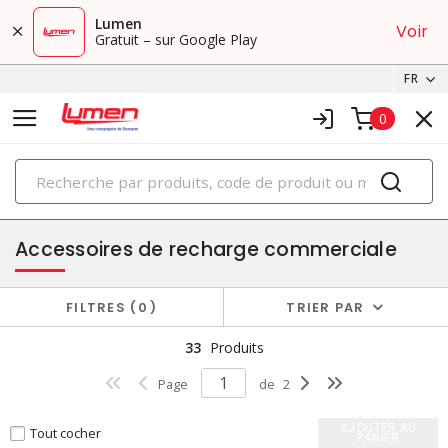
Lumen
Voir
Gratuit – sur Google Play
FR
0
PRODUITS
accessoires pour borne de recharge
Accessoires de recharge commerciale
FILTRES
0
TRIER PAR
33
Produits
Page
de
2
AJOUTER AU
Tout cocher
PANIER