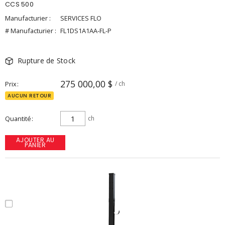
CCS 500
Manufacturier :
SERVICES FLO
# Manufacturier :
FL1DS1A1AA-FL-P
Rupture de Stock
275 000,00 $
Prix
/ ch
AUCUN RETOUR
Quantité
ch
AJOUTER AU
PANIER