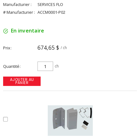
Manufacturier :
SERVICES FLO
# Manufacturier :
ACCM0001-P02
En inventaire
674,65 $
Prix
/ ch
Quantité
ch
AJOUTER AU
PANIER