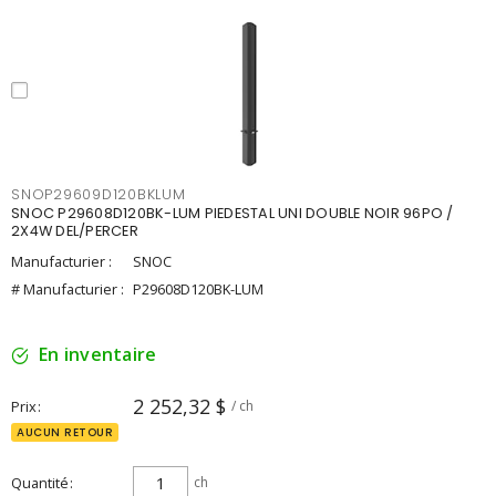
SNOP29609D120BKLUM
SNOC P29608D120BK-LUM PIEDESTAL UNI DOUBLE NOIR 96PO /
2X4W DEL/PERCER
Manufacturier :
SNOC
# Manufacturier :
P29608D120BK-LUM
En inventaire
2 252,32 $
Prix
/ ch
AUCUN RETOUR
Quantité
ch