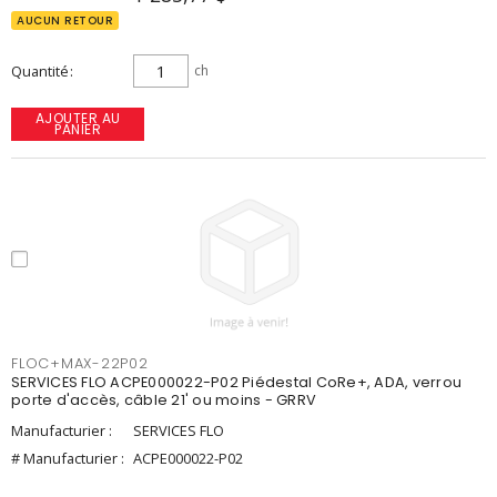
AUCUN RETOUR
Quantité
ch
AJOUTER AU
PANIER
FLOC+MAX-22P02
SERVICES FLO ACPE000022-P02 Piédestal CoRe+, ADA, verrou
porte d'accès, câble 21' ou moins - GRRV
Manufacturier :
SERVICES FLO
# Manufacturier :
ACPE000022-P02