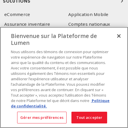
SOLUTIONS
eCommerce
Application Mobile
Assurance inventaire
Comptes nationaux
Conteneur sécurisé
Entente corporative
Bienvenue sur la Plateforme de
Lumen
Service pour consultant-
Services techniques Lumen
intégrateur
Nous utilisons des témoins de connexion pour optimiser
votre expérience de navigation sur notre Plateforme
ainsi que la qualité du contenu et des communications.
SIÈGE SOCIAL
Avec votre consentement, il est possible que nous
utilisions également des Témoins non essentiels pour
4655, Autoroute 440 Ouest
améliorer l’expérience utilisateur et analyser
Laval, QC, H7P 5P9
l’achalandage de la Plateforme. Vous pouvez modifier
vos préférences avant de continuer. En cliquant sur «
Tél.
:
450 688-9249
Tout accepter », vous acceptez l’utilisation des Témoins
Sans frais
:
1 800 599-9249
de notre Plateforme tel que décrit dans notre
Politique
Téléc.
:
450 686-1444
de confidentialité.
Service d'urgence
:
1 800 363-0303
(Après les heures de
bureau - 17h00 et 7h00, Frais applicables)
Gérer mes préférences
Tout accepter