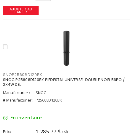
AJOUTER AU
PANIER
SNOP25608D120BK
SNOC P25608D120BK PIEDESTAL UNIVERSEL DOUBLE NOIR 56PO /
2X4W DEL
Manufacturier :
SNOC
# Manufacturier :
P25608D120BK
En inventaire
1 285,77 $
Prix
/ ch